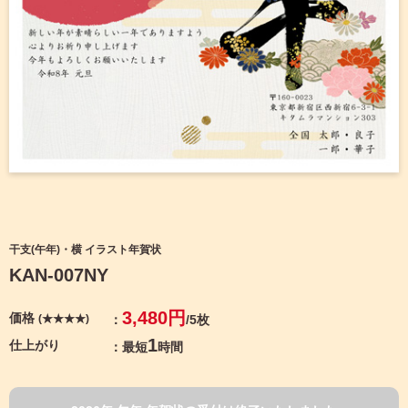
宛名サービス
ザ
イ
ン
フジカラー年賀状
カ
テ
ゴ
自分でデザインする年賀状
リ
一
覧
商品仕様
写
真
カメラのキタムラ年賀状無料アプリ
入
り
キャンペーン情報
年
干支(午年)・横 イラスト年賀状
賀
KAN-007NY
状
年賀状お役立ち情報（コラム）
イ
3,480円
価格
(★★★★)
/5枚
ラ
マイページ
ス
1
仕上がり
最短
時間
ト
年
店舗検索
賀
状