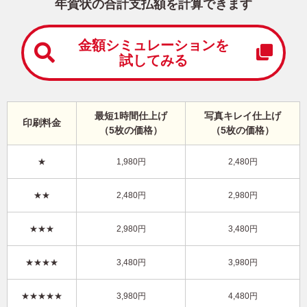
中
年賀状の合計支払額を計算できます
は
が
き
金額シミュレーションを
試してみる
寒
中
見
舞
い
最短1時間仕上げ
写真キレイ仕上げ
印刷料金
は
（5枚の価格）
（5枚の価格）
が
き
★
1,980円
2,480円
干支(午年)・横 イラスト年賀状
★★
2,480円
2,980円
KAN-007NY
3,980円
★★★
2,980円
3,480円
価格
(★★★★)
/5枚
10
仕上がり
約
日
★★★★
3,480円
3,980円
写真キレイ仕上げとは？
★★★★★
3,980円
4,480円