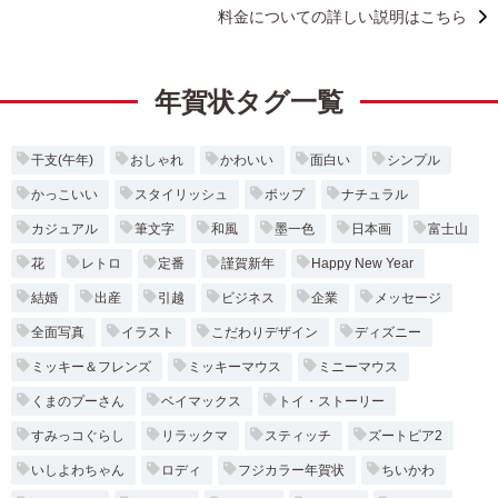
料金についての詳しい説明はこちら
年賀状タグ一覧
干支(午年)
おしゃれ
かわいい
面白い
シンプル
かっこいい
スタイリッシュ
ポップ
ナチュラル
カジュアル
筆文字
和風
墨一色
日本画
富士山
花
レトロ
定番
謹賀新年
Happy New Year
結婚
出産
引越
ビジネス
企業
メッセージ
全面写真
イラスト
こだわりデザイン
ディズニー
ミッキー＆フレンズ
ミッキーマウス
ミニーマウス
くまのプーさん
ベイマックス
トイ・ストーリー
すみっコぐらし
リラックマ
スティッチ
ズートピア2
いしよわちゃん
ロディ
フジカラー年賀状
ちいかわ