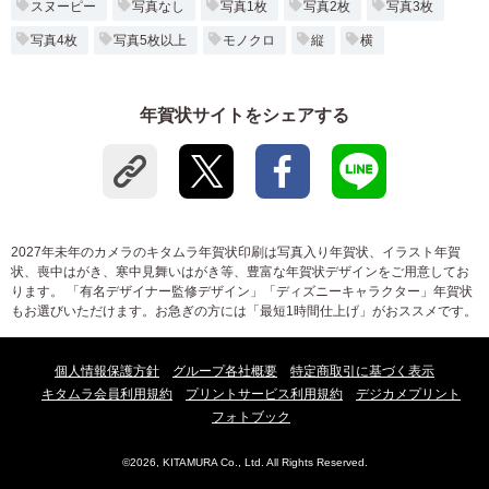
スヌーピー
写真なし
写真1枚
写真2枚
写真3枚
写真4枚
写真5枚以上
モノクロ
縦
横
年賀状サイトをシェアする
2027年未年のカメラのキタムラ年賀状印刷は写真入り年賀状、イラスト年賀
状、喪中はがき、寒中見舞いはがき等、豊富な年賀状デザインをご用意してお
ります。 「有名デザイナー監修デザイン」「ディズニーキャラクター」年賀状
もお選びいただけます。お急ぎの方には「最短1時間仕上げ」がおススメです。
個人情報保護方針
グループ各社概要
特定商取引に基づく表示
キタムラ会員利用規約
プリントサービス利用規約
デジカメプリント
フォトブック
©2026, KITAMURA Co., Ltd. All Rights Reserved.