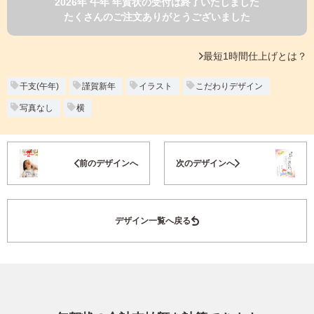
2026年 午年 年賀状の受付は終了いたしました
よくあるご質問
たくさんのご注文ありがとうございました
フ
ジ
カ
キタムラ会員
最短1時間仕上げとは？
ラ
ー
年
干支(午年)
謹賀新年
イラスト
こだわりデザイン
個人情報保護方針
賀
写真なし
横
状
グループ各社概要
自
分
お気に入り登録
で
特定商取引に基づく表示
前のデザインへ
次のデザインへ
デ
ザ
キタムラ会員利用規約
イ
ン
デザイン一覧へ戻る
す
プリントサービス利用規約
る
年
賀
状
喪