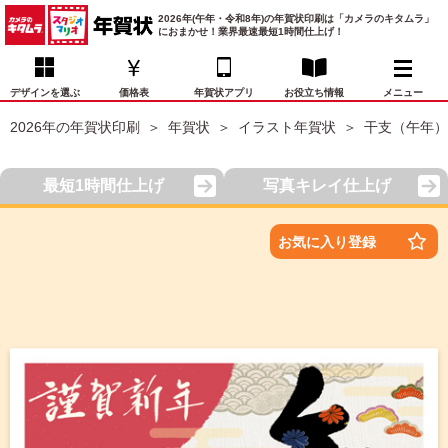
2026年(午年・令和8年)の年賀状印刷は「カメラのキタムラ」
におまかせ！業界最速最短1時間仕上げ！
デザインを選ぶ
価格表
年賀状アプリ
お役立ち情報
メニュー
2026年の年賀状印刷
年賀状
イラスト年賀状
干支（午年）
お気に入り
年賀状デザイン
喪中はがき
マイページ
最短1時間仕上げ
写真キレイ仕上げ
年
賀
状
価格表
宛名印刷
配送・納期
FAQ
お気に入り登録
デ
ザ
イ
年賀状トップページ
ン
一
写真入り年賀状
覧
年
賀
イラスト年賀状
状
デ