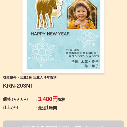
宛名サービス
ザ
イ
ン
フジカラー年賀状
カ
テ
ゴ
自分でデザインする年賀状
リ
一
覧
商品仕様
写
真
カメラのキタムラ年賀状無料アプリ
入
り
キャンペーン情報
年
引越報告・写真2枚 写真入り年賀状
賀
KRN-203NT
状
年賀状お役立ち情報（コラム）
イ
3,480円
価格
(★★★★)
/5枚
ラ
マイページ
ス
1
仕上がり
最短
時間
ト
年
店舗検索
賀
状