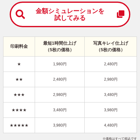
中
は
金額シミュレーションを
が
試してみる
き
寒
中
見
最短1時間仕上げ
写真キレイ仕上げ
舞
印刷料金
（5枚の価格）
（5枚の価格）
い
は
が
★
1,980円
2,480円
き
引越報告・写真2枚 写真入り年賀状
★★
2,480円
2,980円
KRN-203NT
3,980円
★★★
2,980円
3,480円
価格
(★★★★)
/5枚
10
仕上がり
約
日
★★★★
3,480円
3,980円
写真キレイ仕上げとは？
★★★★★
3,980円
4,480円
干支(午年)
おしゃれ
Happy New Year
写真2枚
縦
価格はすべて税込です