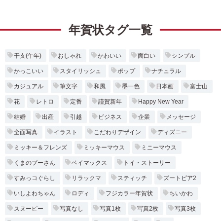
年賀状タグ一覧
干支(午年)
おしゃれ
かわいい
面白い
シンプル
かっこいい
スタイリッシュ
ポップ
ナチュラル
カジュアル
筆文字
和風
墨一色
日本画
富士山
花
レトロ
定番
謹賀新年
Happy New Year
結婚
出産
引越
ビジネス
企業
メッセージ
全面写真
イラスト
こだわりデザイン
ディズニー
ミッキー＆フレンズ
ミッキーマウス
ミニーマウス
くまのプーさん
ベイマックス
トイ・ストーリー
すみっコぐらし
リラックマ
スティッチ
ズートピア2
いしよわちゃん
ロディ
フジカラー年賀状
ちいかわ
スヌーピー
写真なし
写真1枚
写真2枚
写真3枚