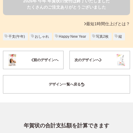
2026年 午年 年賀状の受付は終了いたしました
よくあるご質問
たくさんのご注文ありがとうございました
フ
ジ
カ
キタムラ会員
最短1時間仕上げとは？
ラ
ー
年
干支(午年)
おしゃれ
Happy New Year
写真2枚
縦
個人情報保護方針
賀
状
グループ各社概要
自
お気に入り登録
前のデザインへ
次のデザインへ
分
で
特定商取引に基づく表示
デ
ザ
キタムラ会員利用規約
デザイン一覧へ戻る
イ
ン
す
プリントサービス利用規約
る
年
賀
状
年賀状の合計支払額を計算できます
喪