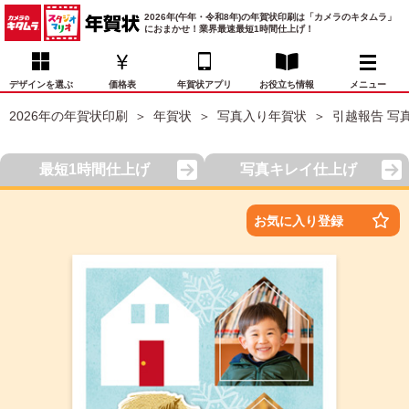
2026年(午年・令和8年)の年賀状印刷は「カメラのキタムラ」
におまかせ！業界最速最短1時間仕上げ！
デザインを選ぶ
価格表
年賀状アプリ
お役立ち情報
メニュー
2026年の年賀状印刷
年賀状
写真入り年賀状
引越報告 写
お気に入り
年賀状デザイン
喪中はがき
マイページ
最短1時間仕上げ
写真キレイ仕上げ
年
賀
状
価格表
宛名印刷
配送・納期
FAQ
お気に入り登録
デ
ザ
イ
年賀状トップページ
ン
一
写真入り年賀状
覧
年
賀
イラスト年賀状
状
デ