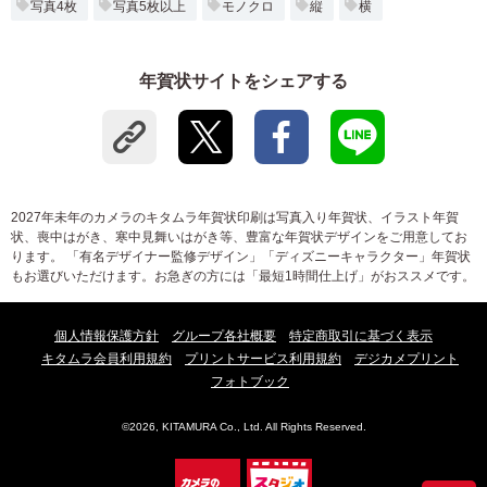
写真4枚
写真5枚以上
モノクロ
縦
横
年賀状サイトをシェアする
2027年未年のカメラのキタムラ年賀状印刷は写真入り年賀状、イラスト年賀
状、喪中はがき、寒中見舞いはがき等、豊富な年賀状デザインをご用意してお
ります。 「有名デザイナー監修デザイン」「ディズニーキャラクター」年賀状
もお選びいただけます。お急ぎの方には「最短1時間仕上げ」がおススメです。
個人情報保護方針
グループ各社概要
特定商取引に基づく表示
キタムラ会員利用規約
プリントサービス利用規約
デジカメプリント
フォトブック
©2026, KITAMURA Co., Ltd. All Rights Reserved.