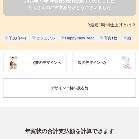
2026年 午年 年賀状の受付は終了いたしました
よくあるご質問
たくさんのご注文ありがとうございました
フ
ジ
カ
キタムラ会員
最短1時間仕上げとは？
ラ
ー
年
干支(午年)
カジュアル
Happy New Year
写真1枚
縦
個人情報保護方針
賀
状
グループ各社概要
自
お気に入り登録
前のデザインへ
次のデザインへ
分
で
特定商取引に基づく表示
デ
ザ
キタムラ会員利用規約
デザイン一覧へ戻る
イ
ン
す
プリントサービス利用規約
る
年
賀
状
年賀状の合計支払額を計算できます
喪