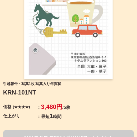
宛名サービス
ザ
イ
ン
フジカラー年賀状
カ
テ
ゴ
自分でデザインする年賀状
リ
一
覧
商品仕様
写
真
カメラのキタムラ年賀状無料アプリ
入
り
キャンペーン情報
年
引越報告・写真1枚 写真入り年賀状
賀
KRN-101NT
状
年賀状お役立ち情報（コラム）
イ
3,480円
価格
(★★★★)
/5枚
ラ
マイページ
ス
1
仕上がり
最短
時間
ト
年
店舗検索
賀
状