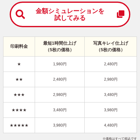
中
は
金額シミュレーションを
が
試してみる
き
寒
中
見
最短1時間仕上げ
写真キレイ仕上げ
舞
印刷料金
（5枚の価格）
（5枚の価格）
い
は
が
★
1,980円
2,480円
き
引越報告・写真1枚 写真入り年賀状
★★
2,480円
2,980円
KRN-101NT
3,980円
★★★
2,980円
3,480円
価格
(★★★★)
/5枚
10
仕上がり
約
日
★★★★
3,480円
3,980円
写真キレイ仕上げとは？
★★★★★
3,980円
4,480円
干支(午年)
カジュアル
Happy New Year
写真1枚
縦
価格はすべて税込です