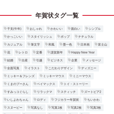
年賀状タグ一覧
干支(午年)
おしゃれ
かわいい
面白い
シンプル
かっこいい
スタイリッシュ
ポップ
ナチュラル
カジュアル
筆文字
和風
墨一色
日本画
富士山
花
レトロ
定番
謹賀新年
Happy New Year
結婚
出産
引越
ビジネス
企業
メッセージ
全面写真
イラスト
こだわりデザイン
ディズニー
ミッキー＆フレンズ
ミッキーマウス
ミニーマウス
くまのプーさん
ベイマックス
トイ・ストーリー
すみっコぐらし
リラックマ
スティッチ
ズートピア2
いしよわちゃん
ロディ
フジカラー年賀状
ちいかわ
スヌーピー
写真なし
写真1枚
写真2枚
写真3枚