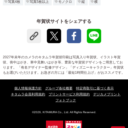
写真4枚
写真5枚以上
モノクロ
縦
横
年賀状サイトをシェアする
2027年未年のカメラのキタムラ年賀状印刷は写真入り年賀状、イラスト年賀
状、喪中はがき、寒中見舞いはがき等、豊富な年賀状デザインをご用意してお
ります。 「有名デザイナー監修デザイン」「ディズニーキャラクター」年賀状
もお選びいただけます。お急ぎの方には「最短1時間仕上げ」がおススメです。
個人情報保護方針
グループ各社概要
特定商取引に基づく表示
キタムラ会員利用規約
プリントサービス利用規約
デジカメプリント
フォトブック
©2026, KITAMURA Co., Ltd. All Rights Reserved.