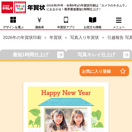
2026年(午年・令和8年)の年賀状印刷は「カメラのキタムラ」
におまかせ！業界最速最短1時間仕上げ！
デザインを選ぶ
価格表
年賀状アプリ
お役立ち情報
メニュー
2026年の年賀状印刷
年賀状
写真入り年賀状
引越報告 写
お気に入り
年賀状デザイン
喪中はがき
マイページ
最短1時間仕上げ
写真キレイ仕上げ
年
賀
状
価格表
宛名印刷
配送・納期
FAQ
お気に入り登録
デ
ザ
イ
年賀状トップページ
ン
一
写真入り年賀状
覧
年
賀
イラスト年賀状
状
デ