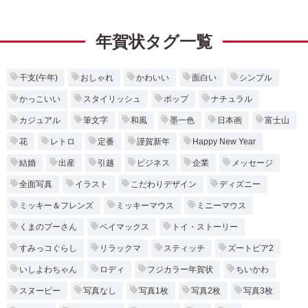
年賀状タグ一覧
干支(午年)
おしゃれ
かわいい
面白い
シンプル
かっこいい
スタイリッシュ
ポップ
ナチュラル
カジュアル
筆文字
和風
墨一色
日本画
富士山
花
レトロ
定番
謹賀新年
Happy New Year
結婚
出産
引越
ビジネス
企業
メッセージ
全面写真
イラスト
こだわりデザイン
ディズニー
ミッキー＆フレンズ
ミッキーマウス
ミニーマウス
くまのプーさん
ベイマックス
トイ・ストーリー
すみっコぐらし
リラックマ
スティッチ
ズートピア2
いしよわちゃん
ロディ
フジカラー年賀状
ちいかわ
スヌーピー
写真なし
写真1枚
写真2枚
写真3枚