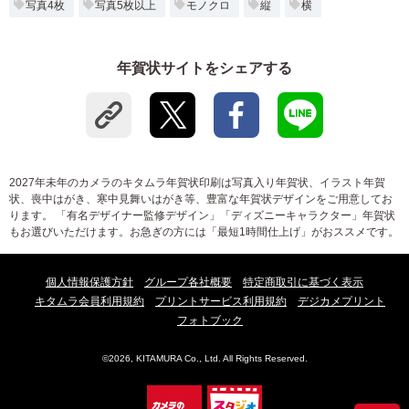
写真4枚
写真5枚以上
モノクロ
縦
横
年賀状サイトをシェアする
2027年未年のカメラのキタムラ年賀状印刷は写真入り年賀状、イラスト年賀
状、喪中はがき、寒中見舞いはがき等、豊富な年賀状デザインをご用意してお
ります。 「有名デザイナー監修デザイン」「ディズニーキャラクター」年賀状
もお選びいただけます。お急ぎの方には「最短1時間仕上げ」がおススメです。
個人情報保護方針
グループ各社概要
特定商取引に基づく表示
キタムラ会員利用規約
プリントサービス利用規約
デジカメプリント
フォトブック
©2026, KITAMURA Co., Ltd. All Rights Reserved.