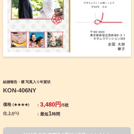
宛名サービス
ザ
イ
ン
フジカラー年賀状
カ
テ
ゴ
自分でデザインする年賀状
リ
一
覧
商品仕様
写
真
カメラのキタムラ年賀状無料アプリ
入
り
キャンペーン情報
年
結婚報告・横 写真入り年賀状
賀
KON-406NY
状
年賀状お役立ち情報（コラム）
イ
3,480円
価格
(★★★★)
/5枚
ラ
マイページ
ス
1
仕上がり
最短
時間
ト
年
店舗検索
賀
状