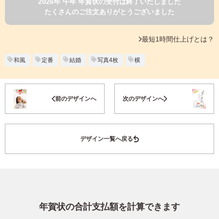
2026年 午年 年賀状の受付は終了いたしました
よくあるご質問
たくさんのご注文ありがとうございました
フ
ジ
カ
キタムラ会員
最短1時間仕上げとは？
ラ
ー
年
和風
定番
結婚
写真4枚
横
個人情報保護方針
賀
状
グループ各社概要
自
お気に入り登録
前のデザインへ
次のデザインへ
分
で
特定商取引に基づく表示
デ
ザ
キタムラ会員利用規約
デザイン一覧へ戻る
イ
ン
す
プリントサービス利用規約
る
年
賀
状
年賀状の合計支払額を計算できます
喪