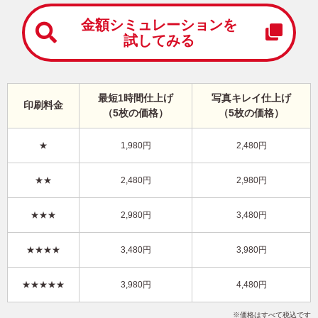
中
は
金額シミュレーションを
が
試してみる
き
寒
中
見
最短1時間仕上げ
写真キレイ仕上げ
舞
印刷料金
（5枚の価格）
（5枚の価格）
い
は
が
★
1,980円
2,480円
き
結婚報告・横 写真入り年賀状
★★
2,480円
2,980円
KON-406NY
3,980円
★★★
2,980円
3,480円
価格
(★★★★)
/5枚
10
仕上がり
約
日
★★★★
3,480円
3,980円
写真キレイ仕上げとは？
★★★★★
3,980円
4,480円
和風
定番
結婚
写真4枚
横
価格はすべて税込です