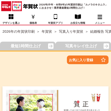
2026年(午年・令和8年)の年賀状印刷は「カメラのキタムラ」
におまかせ！業界最速最短1時間仕上げ！
デザインを選ぶ
価格表
年賀状アプリ
お役立ち情報
メニュー
2026年の年賀状印刷
年賀状
写真入り年賀状
結婚報告 写
お気に入り
年賀状デザイン
喪中はがき
マイページ
最短1時間仕上げ
写真キレイ仕上げ
年
賀
状
価格表
宛名印刷
配送・納期
FAQ
お気に入り登録
デ
ザ
イ
年賀状トップページ
ン
一
写真入り年賀状
覧
年
賀
イラスト年賀状
状
デ