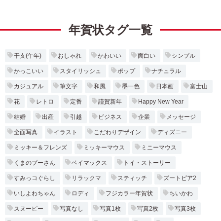
年賀状タグ一覧
干支(午年)
おしゃれ
かわいい
面白い
シンプル
かっこいい
スタイリッシュ
ポップ
ナチュラル
カジュアル
筆文字
和風
墨一色
日本画
富士山
花
レトロ
定番
謹賀新年
Happy New Year
結婚
出産
引越
ビジネス
企業
メッセージ
全面写真
イラスト
こだわりデザイン
ディズニー
ミッキー＆フレンズ
ミッキーマウス
ミニーマウス
くまのプーさん
ベイマックス
トイ・ストーリー
すみっコぐらし
リラックマ
スティッチ
ズートピア2
いしよわちゃん
ロディ
フジカラー年賀状
ちいかわ
スヌーピー
写真なし
写真1枚
写真2枚
写真3枚