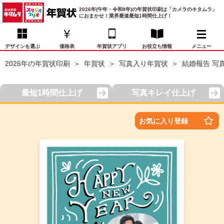
2026年(午年・令和8年)の年賀状印刷は「カメラのキタムラ」
におまかせ！業界最速最短1時間仕上げ！
デザインを選ぶ
価格表
年賀状アプリ
お役立ち情報
メニュー
2026年の年賀状印刷
年賀状
写真入り年賀状
結婚報告 写
お気に入り
年賀状デザイン
喪中はがき
マイページ
最短1時間仕上げ
写真キレイ仕上げ
年
賀
状
価格表
宛名印刷
配送・納期
FAQ
お気に入り登録
デ
ザ
イ
年賀状トップページ
ン
一
写真入り年賀状
覧
年
賀
イラスト年賀状
状
デ