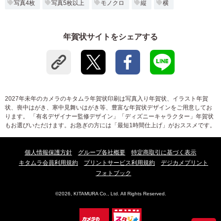
写真4枚
写真5枚以上
モノクロ
縦
横
年賀状サイトをシェアする
2027年未年のカメラのキタムラ年賀状印刷は写真入り年賀状、イラスト年賀
状、喪中はがき、寒中見舞いはがき等、豊富な年賀状デザインをご用意してお
ります。 「有名デザイナー監修デザイン」「ディズニーキャラクター」年賀状
もお選びいただけます。お急ぎの方には「最短1時間仕上げ」がおススメです。
個人情報保護方針
グループ各社概要
特定商取引に基づく表示
キタムラ会員利用規約
プリントサービス利用規約
デジカメプリント
フォトブック
©2026, KITAMURA Co., Ltd. All Rights Reserved.