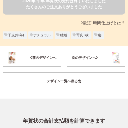
2026年 午年 年賀状の受付は終了いたしました
よくあるご質問
たくさんのご注文ありがとうございました
フ
ジ
カ
キタムラ会員
最短1時間仕上げとは？
ラ
ー
年
干支(午年)
ナチュラル
結婚
写真1枚
縦
個人情報保護方針
賀
状
グループ各社概要
自
お気に入り登録
前のデザインへ
次のデザインへ
分
で
特定商取引に基づく表示
デ
ザ
キタムラ会員利用規約
デザイン一覧へ戻る
イ
ン
す
プリントサービス利用規約
る
年
賀
状
年賀状の合計支払額を計算できます
喪