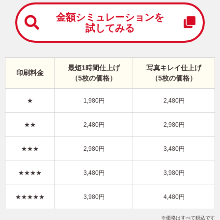
中
は
金額シミュレーションを
が
試してみる
き
寒
中
見
最短1時間仕上げ
写真キレイ仕上げ
舞
印刷料金
（5枚の価格）
（5枚の価格）
い
は
が
★
1,980円
2,480円
き
結婚報告・写真1枚 写真入り年賀状
★★
2,480円
2,980円
KON-103NT
3,980円
★★★
2,980円
3,480円
価格
(★★★★)
/5枚
10
仕上がり
約
日
★★★★
3,480円
3,980円
写真キレイ仕上げとは？
★★★★★
3,980円
4,480円
干支(午年)
ナチュラル
結婚
写真1枚
縦
価格はすべて税込です