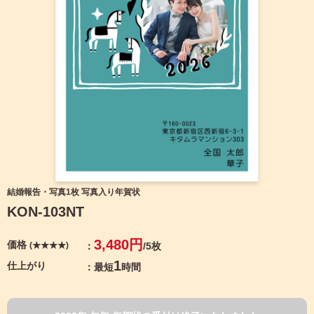
宛名サービス
ザ
イ
ン
フジカラー年賀状
カ
テ
ゴ
自分でデザインする年賀状
リ
一
覧
商品仕様
写
真
カメラのキタムラ年賀状無料アプリ
入
り
キャンペーン情報
年
結婚報告・写真1枚 写真入り年賀状
賀
KON-103NT
状
年賀状お役立ち情報（コラム）
イ
3,480円
価格
(★★★★)
/5枚
ラ
マイページ
ス
1
仕上がり
最短
時間
ト
年
店舗検索
賀
状