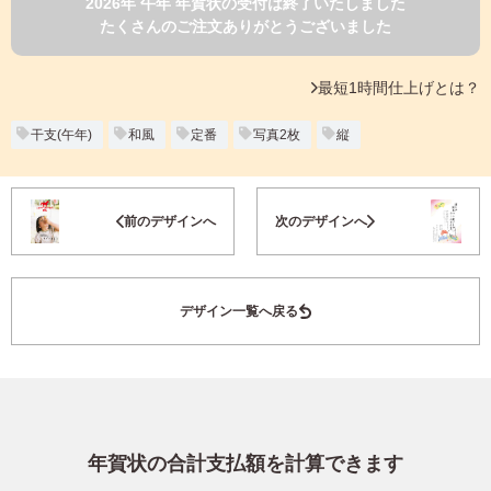
2026年 午年 年賀状の受付は終了いたしました
よくあるご質問
たくさんのご注文ありがとうございました
フ
ジ
カ
キタムラ会員
最短1時間仕上げとは？
ラ
ー
年
干支(午年)
和風
定番
写真2枚
縦
個人情報保護方針
賀
状
グループ各社概要
自
お気に入り登録
前のデザインへ
次のデザインへ
分
で
特定商取引に基づく表示
デ
ザ
キタムラ会員利用規約
デザイン一覧へ戻る
イ
ン
す
プリントサービス利用規約
る
年
賀
状
年賀状の合計支払額を計算できます
喪