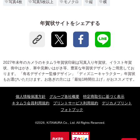
写真4枚
写真5枚以上
モノクロ
縦
横
年賀状サイトをシェアする
2027年未年のカメラのキタムラ年賀状印刷は写真入り年賀状、イラスト年賀
状、喪中はがき、寒中見舞いはがき等、豊富な年賀状デザインをご用意してお
ります。 「有名デザイナー監修デザイン」「ディズニーキャラクター」年賀状
もお選びいただけます。お急ぎの方には「最短1時間仕上げ」がおススメです。
個人情報保護方針
グループ各社概要
特定商取引に基づく表示
キタムラ会員利用規約
プリントサービス利用規約
デジカメプリント
フォトブック
©2026, KITAMURA Co., Ltd. All Rights Reserved.