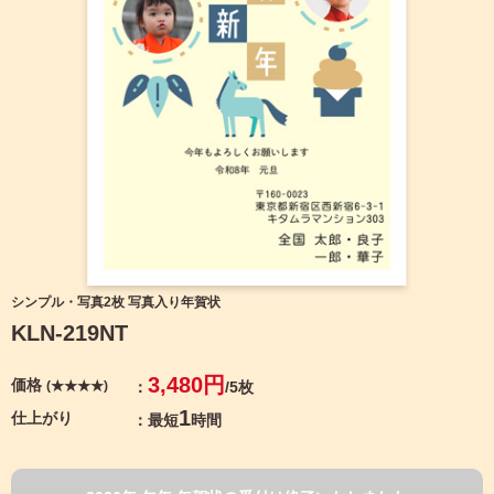
宛名サービス
ザ
イ
ン
フジカラー年賀状
カ
テ
ゴ
自分でデザインする年賀状
リ
一
覧
商品仕様
写
真
カメラのキタムラ年賀状無料アプリ
入
り
キャンペーン情報
年
シンプル・写真2枚 写真入り年賀状
賀
KLN-219NT
状
年賀状お役立ち情報（コラム）
イ
3,480円
価格
(★★★★)
/5枚
ラ
マイページ
ス
1
仕上がり
最短
時間
ト
年
店舗検索
賀
状