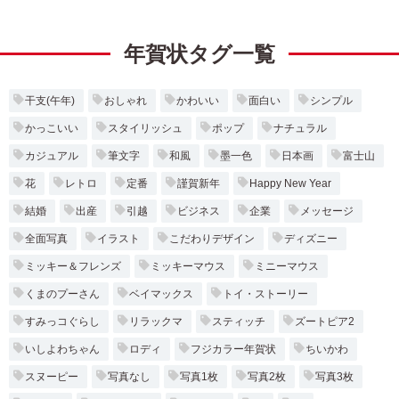
年賀状タグ一覧
干支(午年)
おしゃれ
かわいい
面白い
シンプル
かっこいい
スタイリッシュ
ポップ
ナチュラル
カジュアル
筆文字
和風
墨一色
日本画
富士山
花
レトロ
定番
謹賀新年
Happy New Year
結婚
出産
引越
ビジネス
企業
メッセージ
全面写真
イラスト
こだわりデザイン
ディズニー
ミッキー＆フレンズ
ミッキーマウス
ミニーマウス
くまのプーさん
ベイマックス
トイ・ストーリー
すみっコぐらし
リラックマ
スティッチ
ズートピア2
いしよわちゃん
ロディ
フジカラー年賀状
ちいかわ
スヌーピー
写真なし
写真1枚
写真2枚
写真3枚