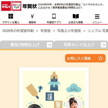
2026年(午年・令和8年)の年賀状印刷は「カメラのキタムラ」
におまかせ！業界最速最短1時間仕上げ！
デザインを選ぶ
価格表
年賀状アプリ
お役立ち情報
メニュー
2026年の年賀状印刷
年賀状
写真入り年賀状
シンプル 写
お気に入り
年賀状デザイン
喪中はがき
マイページ
最短1時間仕上げ
写真キレイ仕上げ
年
賀
状
価格表
宛名印刷
配送・納期
FAQ
お気に入り登録
デ
ザ
イ
年賀状トップページ
ン
一
写真入り年賀状
覧
年
賀
イラスト年賀状
状
デ