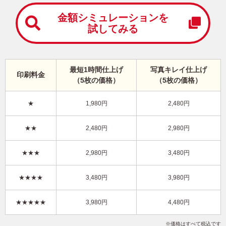
中
は
金額シミュレーションを
が
試してみる
き
寒
中
見
最短1時間仕上げ
写真キレイ仕上げ
舞
印刷料金
（5枚の価格）
（5枚の価格）
い
は
が
★
1,980円
2,480円
き
シンプル・写真2枚 写真入り年賀状
★★
2,480円
2,980円
KLN-219NT
3,980円
★★★
2,980円
3,480円
価格
(★★★★)
/5枚
10
仕上がり
約
日
★★★★
3,480円
3,980円
写真キレイ仕上げとは？
★★★★★
3,980円
4,480円
干支(午年)
和風
定番
写真2枚
縦
価格はすべて税込です