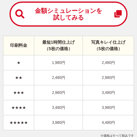
中
は
金額シミュレーションを
が
試してみる
き
寒
中
見
最短1時間仕上げ
写真キレイ仕上げ
舞
印刷料金
（5枚の価格）
（5枚の価格）
い
は
が
★
1,980円
2,480円
き
おしゃれ・写真2枚 写真入り年賀状
★★
2,480円
2,980円
KLN-215NT
3,980円
★★★
2,980円
3,480円
価格
(★★★★)
/5枚
10
仕上がり
約
日
★★★★
3,480円
3,980円
写真キレイ仕上げとは？
★★★★★
3,980円
4,480円
干支(午年)
和風
花
写真2枚
縦
価格はすべて税込です