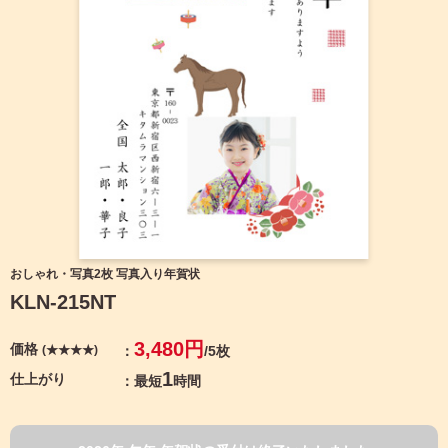
宛名サービス
ザ
イ
ン
フジカラー年賀状
カ
テ
ゴ
自分でデザインする年賀状
リ
一
覧
商品仕様
写
真
カメラのキタムラ年賀状無料アプリ
入
り
キャンペーン情報
年
おしゃれ・写真2枚 写真入り年賀状
賀
KLN-215NT
状
年賀状お役立ち情報（コラム）
イ
3,480円
価格
(★★★★)
/5枚
ラ
マイページ
ス
1
仕上がり
最短
時間
ト
年
店舗検索
賀
状