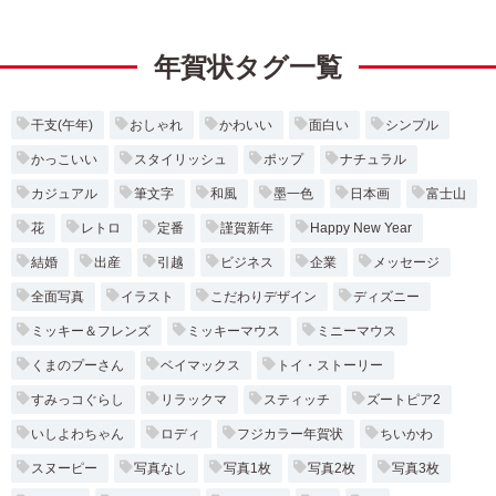
年賀状タグ一覧
干支(午年)
おしゃれ
かわいい
面白い
シンプル
かっこいい
スタイリッシュ
ポップ
ナチュラル
カジュアル
筆文字
和風
墨一色
日本画
富士山
花
レトロ
定番
謹賀新年
Happy New Year
結婚
出産
引越
ビジネス
企業
メッセージ
全面写真
イラスト
こだわりデザイン
ディズニー
ミッキー＆フレンズ
ミッキーマウス
ミニーマウス
くまのプーさん
ベイマックス
トイ・ストーリー
すみっコぐらし
リラックマ
スティッチ
ズートピア2
いしよわちゃん
ロディ
フジカラー年賀状
ちいかわ
スヌーピー
写真なし
写真1枚
写真2枚
写真3枚