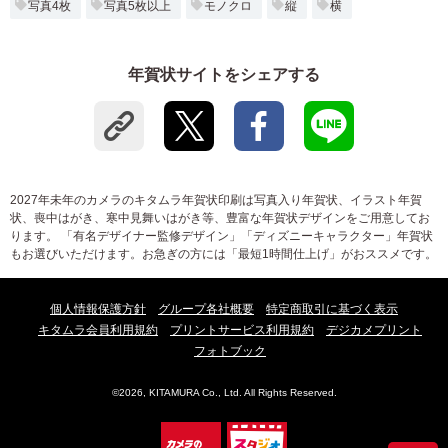
写真4枚
写真5枚以上
モノクロ
縦
横
年賀状サイトをシェアする
2027年未年のカメラのキタムラ年賀状印刷は写真入り年賀状、イラスト年賀
状、喪中はがき、寒中見舞いはがき等、豊富な年賀状デザインをご用意してお
ります。 「有名デザイナー監修デザイン」「ディズニーキャラクター」年賀状
もお選びいただけます。お急ぎの方には「最短1時間仕上げ」がおススメです。
個人情報保護方針
グループ各社概要
特定商取引に基づく表示
キタムラ会員利用規約
プリントサービス利用規約
デジカメプリント
フォトブック
©2026, KITAMURA Co., Ltd. All Rights Reserved.