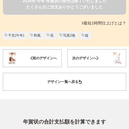
2026年 午年 年賀状の受付は終了いたしました
よくあるご質問
たくさんのご注文ありがとうございました
フ
ジ
カ
キタムラ会員
最短1時間仕上げとは？
ラ
ー
年
干支(午年)
和風
花
写真2枚
縦
個人情報保護方針
賀
状
グループ各社概要
自
お気に入り登録
前のデザインへ
次のデザインへ
分
で
特定商取引に基づく表示
デ
ザ
キタムラ会員利用規約
デザイン一覧へ戻る
イ
ン
す
プリントサービス利用規約
る
年
賀
状
年賀状の合計支払額を計算できます
喪