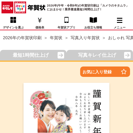
2026年(午年・令和8年)の年賀状印刷は「カメラのキタムラ」
におまかせ！業界最速最短1時間仕上げ！
デザインを選ぶ
価格表
年賀状アプリ
お役立ち情報
メニュー
2026年の年賀状印刷
年賀状
写真入り年賀状
おしゃれ 写
お気に入り
年賀状デザイン
喪中はがき
マイページ
最短1時間仕上げ
写真キレイ仕上げ
年
賀
状
価格表
宛名印刷
配送・納期
FAQ
お気に入り登録
デ
ザ
イ
年賀状トップページ
ン
一
写真入り年賀状
覧
年
賀
イラスト年賀状
状
デ