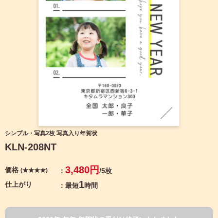
宛名サービス
ザ
イ
ン
フジカラー年賀状
カ
テ
ゴ
自分でデザインする年賀状
リ
一
覧
商品仕様
写
真
カメラのキタムラ年賀状無料アプリ
入
り
キャンペーン情報
年
シンプル・写真2枚 写真入り年賀状
賀
KLN-208NT
状
年賀状お役立ち情報（コラム）
イ
3,480円
価格
(★★★★)
/5枚
ラ
マイページ
ス
1
仕上がり
最短
時間
ト
年
店舗検索
賀
状