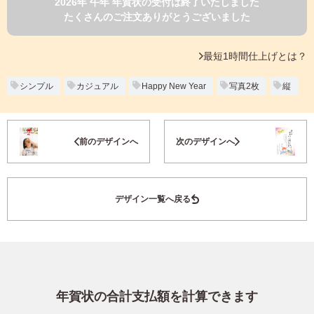
2026年 午年 年賀状の受付は終了いたしました
よくあるご質問
たくさんのご注文ありがとうございました
フ
ジ
カ
キタムラ会員
最短1時間仕上げとは？
ラ
ー
年
シンプル
カジュアル
Happy New Year
写真2枚
縦
個人情報保護方針
賀
状
グループ各社概要
自
お気に入り登録
前のデザインへ
次のデザインへ
分
で
特定商取引に基づく表示
デ
ザ
キタムラ会員利用規約
デザイン一覧へ戻る
イ
ン
す
プリントサービス利用規約
る
年
賀
状
年賀状の合計支払額を計算できます
喪