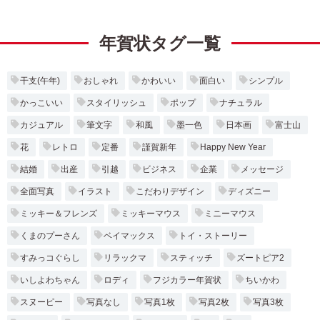
年賀状タグ一覧
干支(午年)
おしゃれ
かわいい
面白い
シンプル
かっこいい
スタイリッシュ
ポップ
ナチュラル
カジュアル
筆文字
和風
墨一色
日本画
富士山
花
レトロ
定番
謹賀新年
Happy New Year
結婚
出産
引越
ビジネス
企業
メッセージ
全面写真
イラスト
こだわりデザイン
ディズニー
ミッキー＆フレンズ
ミッキーマウス
ミニーマウス
くまのプーさん
ベイマックス
トイ・ストーリー
すみっコぐらし
リラックマ
スティッチ
ズートピア2
いしよわちゃん
ロディ
フジカラー年賀状
ちいかわ
スヌーピー
写真なし
写真1枚
写真2枚
写真3枚