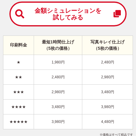
中
は
金額シミュレーションを
が
試してみる
き
寒
中
見
最短1時間仕上げ
写真キレイ仕上げ
舞
印刷料金
（5枚の価格）
（5枚の価格）
い
は
が
★
1,980円
2,480円
き
シンプル・写真2枚 写真入り年賀状
★★
2,480円
2,980円
KLN-208NT
3,980円
★★★
2,980円
3,480円
価格
(★★★★)
/5枚
10
仕上がり
約
日
★★★★
3,480円
3,980円
写真キレイ仕上げとは？
★★★★★
3,980円
4,480円
シンプル
カジュアル
Happy New Year
写真2枚
縦
価格はすべて税込です