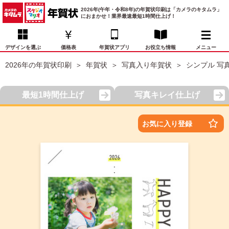
2026年(午年・令和8年)の年賀状印刷は「カメラのキタムラ」
におまかせ！業界最速最短1時間仕上げ！
デザインを選ぶ
価格表
年賀状アプリ
お役立ち情報
メニュー
2026年の年賀状印刷
年賀状
写真入り年賀状
シンプル 写
お気に入り
年賀状デザイン
喪中はがき
マイページ
最短1時間仕上げ
写真キレイ仕上げ
年
賀
状
価格表
宛名印刷
配送・納期
FAQ
お気に入り登録
デ
ザ
イ
年賀状トップページ
ン
一
写真入り年賀状
覧
年
賀
イラスト年賀状
状
デ