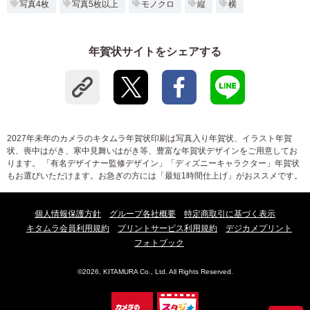
写真4枚
写真5枚以上
モノクロ
縦
横
年賀状サイトをシェアする
2027年未年のカメラのキタムラ年賀状印刷は写真入り年賀状、イラスト年賀
状、喪中はがき、寒中見舞いはがき等、豊富な年賀状デザインをご用意してお
ります。 「有名デザイナー監修デザイン」「ディズニーキャラクター」年賀状
もお選びいただけます。お急ぎの方には「最短1時間仕上げ」がおススメです。
個人情報保護方針
グループ各社概要
特定商取引に基づく表示
キタムラ会員利用規約
プリントサービス利用規約
デジカメプリント
フォトブック
©2026, KITAMURA Co., Ltd. All Rights Reserved.