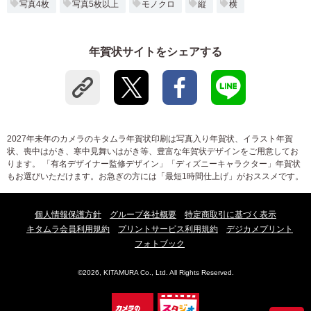
写真4枚
写真5枚以上
モノクロ
縦
横
年賀状サイトをシェアする
2027年未年のカメラのキタムラ年賀状印刷は写真入り年賀状、イラスト年賀
状、喪中はがき、寒中見舞いはがき等、豊富な年賀状デザインをご用意してお
ります。 「有名デザイナー監修デザイン」「ディズニーキャラクター」年賀状
もお選びいただけます。お急ぎの方には「最短1時間仕上げ」がおススメです。
個人情報保護方針
グループ各社概要
特定商取引に基づく表示
キタムラ会員利用規約
プリントサービス利用規約
デジカメプリント
フォトブック
©2026, KITAMURA Co., Ltd. All Rights Reserved.