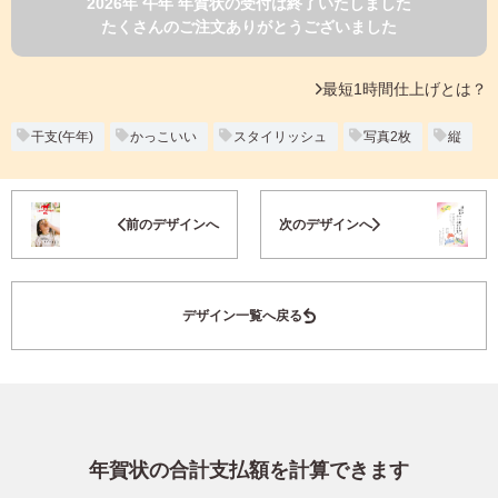
2026年 午年 年賀状の受付は終了いたしました
よくあるご質問
たくさんのご注文ありがとうございました
フ
ジ
カ
キタムラ会員
最短1時間仕上げとは？
ラ
ー
年
干支(午年)
かっこいい
スタイリッシュ
写真2枚
縦
個人情報保護方針
賀
状
グループ各社概要
自
お気に入り登録
前のデザインへ
次のデザインへ
分
で
特定商取引に基づく表示
デ
ザ
キタムラ会員利用規約
デザイン一覧へ戻る
イ
ン
す
プリントサービス利用規約
る
年
賀
状
年賀状の合計支払額を計算できます
喪