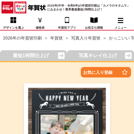
2026年(午年・令和8年)の年賀状印刷は「カメラのキタムラ」
におまかせ！業界最速最短1時間仕上げ！
デザインを選ぶ
価格表
年賀状アプリ
お役立ち情報
メニュー
2026年の年賀状印刷
年賀状
写真入り年賀状
かっこいい 
お気に入り
年賀状デザイン
喪中はがき
マイページ
最短1時間仕上げ
写真キレイ仕上げ
年
賀
状
価格表
宛名印刷
配送・納期
FAQ
お気に入り登録
デ
ザ
イ
年賀状トップページ
ン
一
写真入り年賀状
覧
年
賀
イラスト年賀状
状
デ