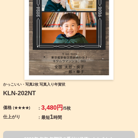
宛名サービス
ザ
イ
ン
フジカラー年賀状
カ
テ
ゴ
自分でデザインする年賀状
リ
一
覧
商品仕様
写
真
カメラのキタムラ年賀状無料アプリ
入
り
キャンペーン情報
年
かっこいい・写真2枚 写真入り年賀状
賀
KLN-202NT
状
年賀状お役立ち情報（コラム）
イ
3,480円
価格
(★★★★)
/5枚
ラ
マイページ
ス
1
仕上がり
最短
時間
ト
年
店舗検索
賀
状