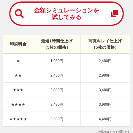
中
は
金額シミュレーションを
が
試してみる
き
寒
中
見
最短1時間仕上げ
写真キレイ仕上げ
舞
印刷料金
（5枚の価格）
（5枚の価格）
い
は
が
★
1,980円
2,480円
き
かっこいい・写真2枚 写真入り年賀状
★★
2,480円
2,980円
KLN-202NT
3,980円
★★★
2,980円
3,480円
価格
(★★★★)
/5枚
10
仕上がり
約
日
★★★★
3,480円
3,980円
写真キレイ仕上げとは？
★★★★★
3,980円
4,480円
干支(午年)
かっこいい
スタイリッシュ
写真2枚
縦
価格はすべて税込です