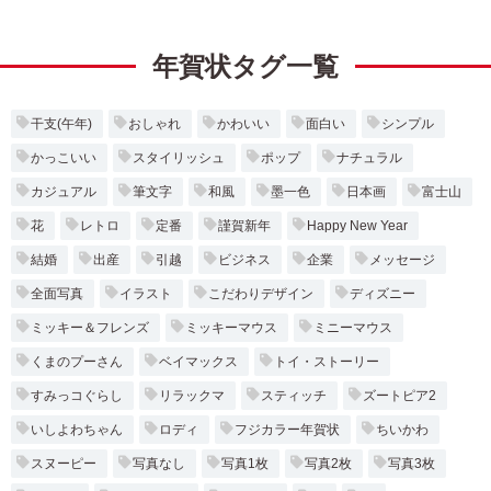
年賀状タグ一覧
干支(午年)
おしゃれ
かわいい
面白い
シンプル
かっこいい
スタイリッシュ
ポップ
ナチュラル
カジュアル
筆文字
和風
墨一色
日本画
富士山
花
レトロ
定番
謹賀新年
Happy New Year
結婚
出産
引越
ビジネス
企業
メッセージ
全面写真
イラスト
こだわりデザイン
ディズニー
ミッキー＆フレンズ
ミッキーマウス
ミニーマウス
くまのプーさん
ベイマックス
トイ・ストーリー
すみっコぐらし
リラックマ
スティッチ
ズートピア2
いしよわちゃん
ロディ
フジカラー年賀状
ちいかわ
スヌーピー
写真なし
写真1枚
写真2枚
写真3枚