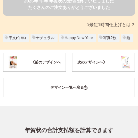
2026年 午年 年賀状の受付は終了いたしました
よくあるご質問
たくさんのご注文ありがとうございました
フ
ジ
カ
キタムラ会員
最短1時間仕上げとは？
ラ
ー
年
干支(午年)
ナチュラル
Happy New Year
写真2枚
縦
個人情報保護方針
賀
状
グループ各社概要
自
お気に入り登録
前のデザインへ
次のデザインへ
分
で
特定商取引に基づく表示
デ
ザ
キタムラ会員利用規約
デザイン一覧へ戻る
イ
ン
す
プリントサービス利用規約
る
年
賀
状
年賀状の合計支払額を計算できます
喪