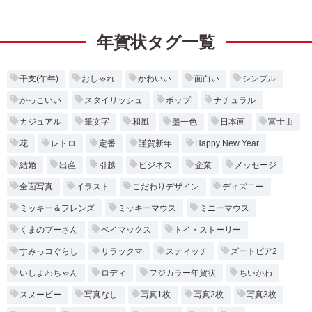
年賀状タグ一覧
干支(午年)
おしゃれ
かわいい
面白い
シンプル
かっこいい
スタイリッシュ
ポップ
ナチュラル
カジュアル
筆文字
和風
墨一色
日本画
富士山
花
レトロ
定番
謹賀新年
Happy New Year
結婚
出産
引越
ビジネス
企業
メッセージ
全面写真
イラスト
こだわりデザイン
ディズニー
ミッキー＆フレンズ
ミッキーマウス
ミニーマウス
くまのプーさん
ベイマックス
トイ・ストーリー
すみっコぐらし
リラックマ
スティッチ
ズートピア2
いしよわちゃん
ロディ
フジカラー年賀状
ちいかわ
スヌーピー
写真なし
写真1枚
写真2枚
写真3枚