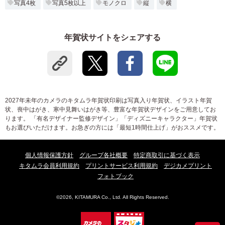
写真4枚
写真5枚以上
モノクロ
縦
横
年賀状サイトをシェアする
2027年未年のカメラのキタムラ年賀状印刷は写真入り年賀状、イラスト年賀
状、喪中はがき、寒中見舞いはがき等、豊富な年賀状デザインをご用意してお
ります。 「有名デザイナー監修デザイン」「ディズニーキャラクター」年賀状
もお選びいただけます。お急ぎの方には「最短1時間仕上げ」がおススメです。
個人情報保護方針
グループ各社概要
特定商取引に基づく表示
キタムラ会員利用規約
プリントサービス利用規約
デジカメプリント
フォトブック
©2026, KITAMURA Co., Ltd. All Rights Reserved.