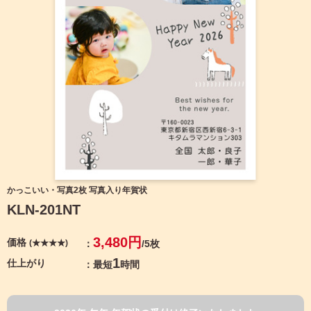
宛名サービス
ザ
イ
ン
フジカラー年賀状
カ
テ
ゴ
自分でデザインする年賀状
リ
一
覧
商品仕様
写
真
カメラのキタムラ年賀状無料アプリ
入
り
キャンペーン情報
年
かっこいい・写真2枚 写真入り年賀状
賀
KLN-201NT
状
年賀状お役立ち情報（コラム）
イ
3,480円
価格
(★★★★)
/5枚
ラ
マイページ
ス
1
仕上がり
最短
時間
ト
年
店舗検索
賀
状