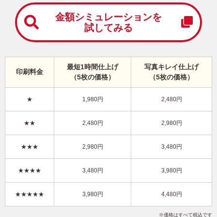
中
は
金額シミュレーションを
が
試してみる
き
寒
中
見
最短1時間仕上げ
写真キレイ仕上げ
舞
印刷料金
（5枚の価格）
（5枚の価格）
い
は
が
★
1,980円
2,480円
き
かっこいい・写真2枚 写真入り年賀状
★★
2,480円
2,980円
KLN-201NT
3,980円
★★★
2,980円
3,480円
価格
(★★★★)
/5枚
10
仕上がり
約
日
★★★★
3,480円
3,980円
写真キレイ仕上げとは？
★★★★★
3,980円
4,480円
干支(午年)
ナチュラル
Happy New Year
写真2枚
縦
価格はすべて税込です