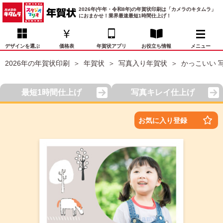
2026年(午年・令和8年)の年賀状印刷は「カメラのキタムラ」
におまかせ！業界最速最短1時間仕上げ！
デザインを選ぶ
価格表
年賀状アプリ
お役立ち情報
メニュー
2026年の年賀状印刷
年賀状
写真入り年賀状
かっこいい 
お気に入り
年賀状デザイン
喪中はがき
マイページ
最短1時間仕上げ
写真キレイ仕上げ
年
賀
状
価格表
宛名印刷
配送・納期
FAQ
お気に入り登録
デ
ザ
イ
年賀状トップページ
ン
一
写真入り年賀状
覧
年
賀
イラスト年賀状
状
デ