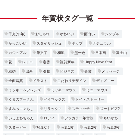
年賀状タグ一覧
干支(午年)
おしゃれ
かわいい
面白い
シンプル
かっこいい
スタイリッシュ
ポップ
ナチュラル
カジュアル
筆文字
和風
墨一色
日本画
富士山
花
レトロ
定番
謹賀新年
Happy New Year
結婚
出産
引越
ビジネス
企業
メッセージ
全面写真
イラスト
こだわりデザイン
ディズニー
ミッキー＆フレンズ
ミッキーマウス
ミニーマウス
くまのプーさん
ベイマックス
トイ・ストーリー
すみっコぐらし
リラックマ
スティッチ
ズートピア2
いしよわちゃん
ロディ
フジカラー年賀状
ちいかわ
スヌーピー
写真なし
写真1枚
写真2枚
写真3枚