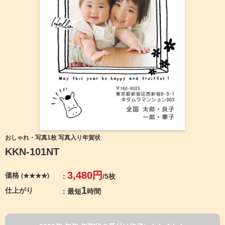
宛名サービス
ザ
イ
ン
フジカラー年賀状
カ
テ
ゴ
自分でデザインする年賀状
リ
一
覧
商品仕様
写
真
カメラのキタムラ年賀状無料アプリ
入
り
キャンペーン情報
年
おしゃれ・写真1枚 写真入り年賀状
賀
KKN-101NT
状
年賀状お役立ち情報（コラム）
イ
3,480円
価格
(★★★★)
/5枚
ラ
マイページ
ス
1
仕上がり
最短
時間
ト
年
店舗検索
賀
状