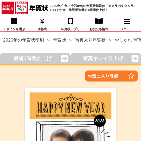
2026年(午年・令和8年)の年賀状印刷は「カメラのキタムラ」
におまかせ！業界最速最短1時間仕上げ！
デザインを選ぶ
価格表
年賀状アプリ
お役立ち情報
メニュー
2026年の年賀状印刷
年賀状
写真入り年賀状
おしゃれ 写
お気に入り
年賀状デザイン
喪中はがき
マイページ
最短1時間仕上げ
写真キレイ仕上げ
年
賀
状
価格表
宛名印刷
配送・納期
FAQ
お気に入り登録
デ
ザ
イ
年賀状トップページ
ン
一
写真入り年賀状
覧
年
賀
イラスト年賀状
状
デ