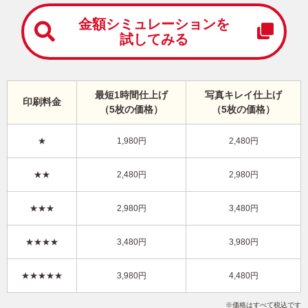
中
は
金額シミュレーションを
が
試してみる
き
寒
中
見
最短1時間仕上げ
写真キレイ仕上げ
舞
印刷料金
（5枚の価格）
（5枚の価格）
い
は
が
★
1,980円
2,480円
き
おしゃれ・写真1枚 写真入り年賀状
★★
2,480円
2,980円
KKN-101NT
3,980円
★★★
2,980円
3,480円
価格
(★★★★)
/5枚
10
仕上がり
約
日
★★★★
3,480円
3,980円
写真キレイ仕上げとは？
★★★★★
3,980円
4,480円
干支(午年)
おしゃれ
Happy New Year
写真1枚
縦
価格はすべて税込です