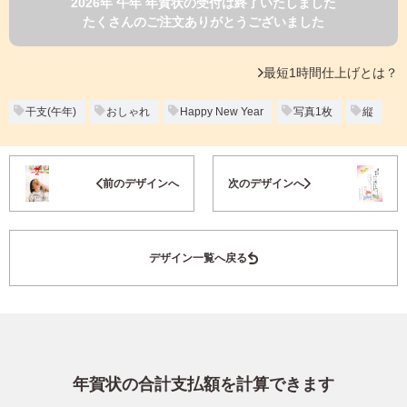
2026年 午年 年賀状の受付は終了いたしました
よくあるご質問
たくさんのご注文ありがとうございました
フ
ジ
カ
キタムラ会員
最短1時間仕上げとは？
ラ
ー
年
干支(午年)
おしゃれ
Happy New Year
写真1枚
縦
個人情報保護方針
賀
状
グループ各社概要
自
お気に入り登録
前のデザインへ
次のデザインへ
分
で
特定商取引に基づく表示
デ
ザ
キタムラ会員利用規約
デザイン一覧へ戻る
イ
ン
す
プリントサービス利用規約
る
年
賀
状
年賀状の合計支払額を計算できます
喪