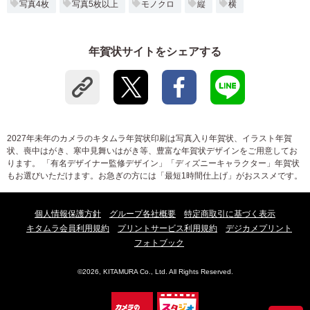
写真4枚
写真5枚以上
モノクロ
縦
横
年賀状サイトをシェアする
2027年未年のカメラのキタムラ年賀状印刷は写真入り年賀状、イラスト年賀
状、喪中はがき、寒中見舞いはがき等、豊富な年賀状デザインをご用意してお
ります。 「有名デザイナー監修デザイン」「ディズニーキャラクター」年賀状
もお選びいただけます。お急ぎの方には「最短1時間仕上げ」がおススメです。
個人情報保護方針
グループ各社概要
特定商取引に基づく表示
キタムラ会員利用規約
プリントサービス利用規約
デジカメプリント
フォトブック
©2026, KITAMURA Co., Ltd. All Rights Reserved.