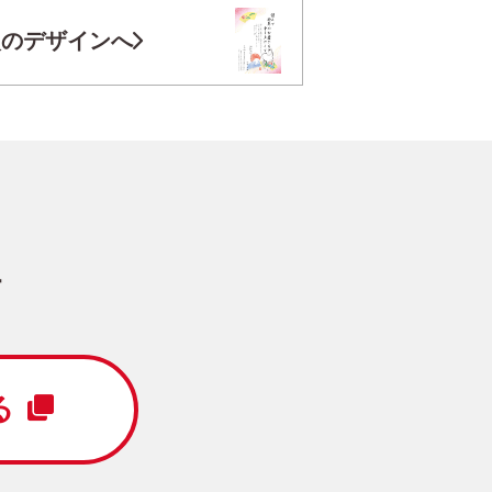
お気に入り登録
次のデザインへ
円
/5枚
写真キレイ仕上げとは？
す
カジュアル
真3枚
縦
る