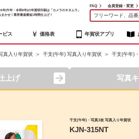
FAQ
会員登録・変更
026年(午年・令和8年)の年賀状印刷は「カメラのキタムラ」
おまかせ！業界最速最短1時間仕上げ！
ービス
価格表
年賀状アプリ
写真入り年賀状
干支(午年) 写真入り年賀状
干支(午年)
仕上げ
写真
干支(午年)・写真3枚 写真入り年賀状
KJN-315NT