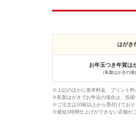
はがき
お年玉つき年賀はが
（私製はがきの場
上記のほかに基本料金、プリント料
私製はがきでお申込の場合は、投函
ご注文は10枚以上から受付けてお
最短1時間仕上げができない店舗が