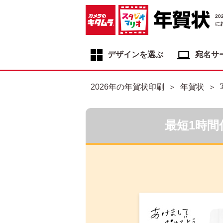
2
に
デザインを選ぶ
宛名サ
年賀状デザイン一覧
2026年の年賀状印刷
年賀状
年賀状デザインカテゴリ一覧
写真入り年賀状
最短1時間
イラスト年賀状
フジカラー年賀状
自分でデザインする年賀状
喪中はがき
寒中見舞いはがき