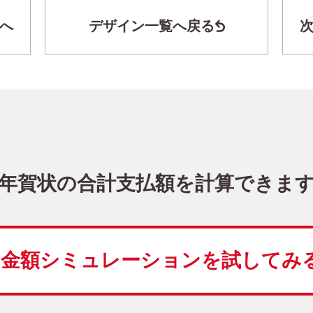
へ
デザイン一覧へ戻る
干支(午年)・写真3枚 写真入り年賀状
KJN-315NT
4,480
価格
(★★★★★)
10
仕上がり
約
日
年賀状の合計支払額を計算できま
干支(午年)
シンプル
こだわりデザイン
写
金額シミュレーションを
試してみ