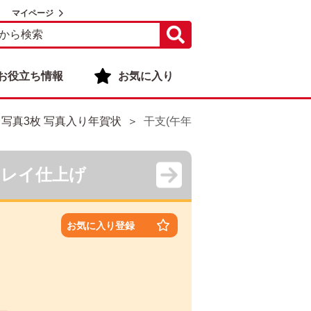
マイページ
お役立ち情報
お気に入り
・写真3枚 写真入り年賀状
干支(午年)・写真3枚 写真入り年賀
キレイ仕上げ
お気に入り登録