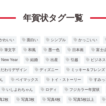
年賀状タグ一覧
かわいい
面白い
シンプル
かっこいい
筆文字
和風
墨一色
日本画
富士
 New Year
結婚
出産
引越
ビジネス
こだわりデザイン
ディズニー
ミッキー＆フレンズ
ん
ベイマックス
トイ・ストーリー
すみっ
いしよわちゃん
ロディ
フジカラー年賀状
真2枚
写真3枚
写真4枚
写真5枚以上