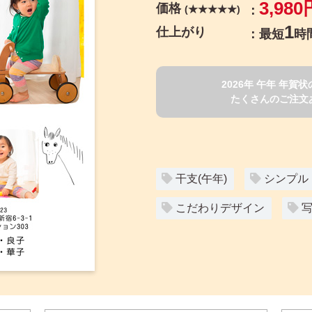
3,980
価格
(★★★★★)
1
仕上がり
最短
時
2026年 午年 年
たくさんのご注文
干支(午年)
シンプル
こだわりデザイン
写