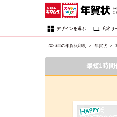
2
に
デザインを選ぶ
宛名サ
年賀状デザイン一覧
2026年の年賀状印刷
年賀状
年賀状デザインカテゴリ一覧
写真入り年賀状
最短1時間
イラスト年賀状
フジカラー年賀状
自分でデザインする年賀状
喪中はがき
寒中見舞いはがき