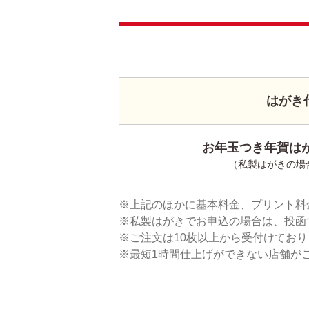
はがき
お年玉つき年賀はが
（私製はがきの場
上記のほかに基本料金、プリント料
私製はがきでお申込の場合は、投函
ご注文は10枚以上から受付けてお
最短1時間仕上げができない店舗が