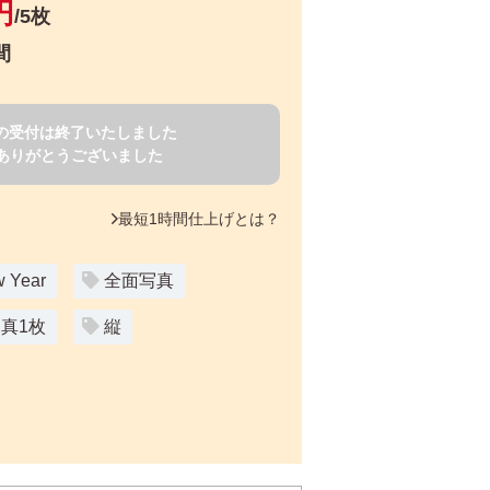
円
/5枚
間
賀状の受付は終了いたしました
ありがとうございました
最短1時間仕上げとは？
 Year
全面写真
真1枚
縦