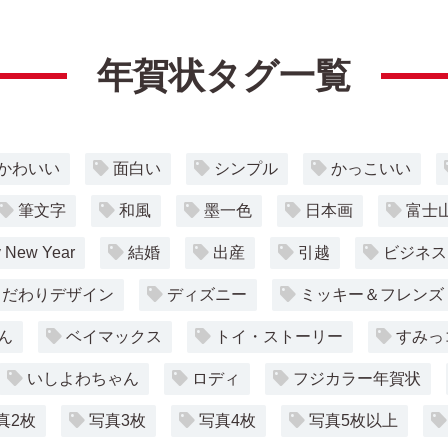
年賀状タグ一覧
かわいい
面白い
シンプル
かっこいい
筆文字
和風
墨一色
日本画
富士
 New Year
結婚
出産
引越
ビジネス
こだわりデザイン
ディズニー
ミッキー＆フレンズ
ん
ベイマックス
トイ・ストーリー
すみっ
いしよわちゃん
ロディ
フジカラー年賀状
真2枚
写真3枚
写真4枚
写真5枚以上