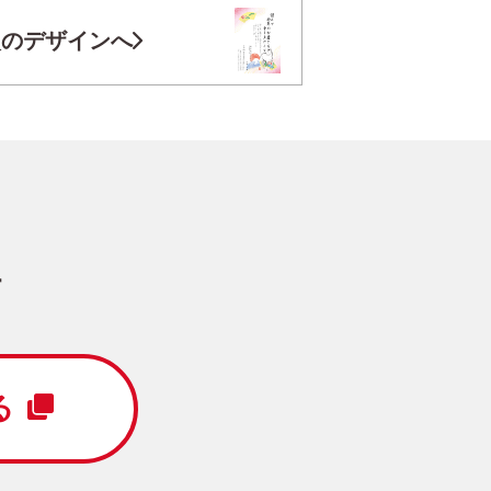
お気に入り登録
次のデザインへ
円
/5枚
写真キレイ仕上げとは？
す
 Year
全面写真
真1枚
縦
る