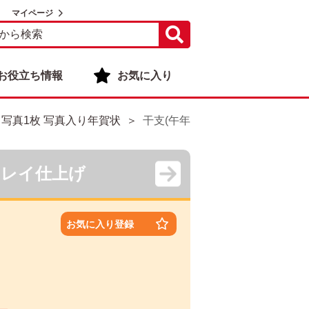
マイページ
お役立ち情報
お気に入り
・写真1枚 写真入り年賀状
干支(午年)・写真1枚 写真入り年賀
キレイ仕上げ
お気に入り登録