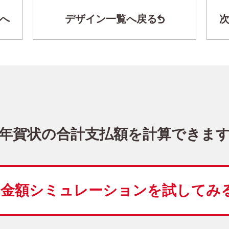
へ
デザイン一覧へ戻る
干支(午年)・写真1枚 写真入り年賀状
KJN-102NT
4,480
価格
(★★★★★)
10
仕上がり
約
日
年賀状の合計支払額を計算できま
シンプル
Happy New
こだわりデザイン
写
金額シミュレーションを
試してみ