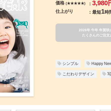
3,980
価格
(★★★★★)
1
仕上がり
最短
時
2026年 午年 年
たくさんのご注文
シンプル
Happy New
こだわりデザイン
写