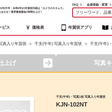
FAQ
会員登録・変更
026年(午年・令和8年)の年賀状印刷は「カメラのキタムラ」
おまかせ！業界最速最短1時間仕上げ！
ービス
価格表
年賀状アプリ
写真入り年賀状
干支(午年) 写真入り年賀状
干支(午年)
仕上げ
写真
干支(午年)・写真1枚 写真入り年賀状
KJN-102NT