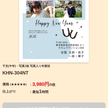
宛名サービス
ザ
イ
ン
フジカラー年賀状
カ
テ
ゴ
自分でデザインする年賀状
リ
一
覧
商品仕様
写
真
カメラのキタムラ年賀状無料アプリ
入
り
キャンペーン情報
年
干支(午年)・写真3枚 写真入り年賀状
賀
KHN-304NT
状
年賀状お役立ち情報（コラム）
イ
3,980円
価格
(★★★★★)
/5枚
ラ
マイページ
ス
1
仕上がり
最短
時間
ト
年
店舗検索
賀
状