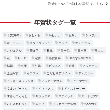
料金についての詳しい説明はこちら
年賀状タグ一覧
干支(午年)
おしゃれ
かわいい
面白い
シンプル
かっこいい
スタイリッシュ
ポップ
ナチュラル
カジュアル
筆文字
和風
墨一色
日本画
富士山
花
レトロ
定番
謹賀新年
Happy New Year
結婚
出産
引越
ビジネス
企業
メッセージ
全面写真
イラスト
こだわりデザイン
ディズニー
ミッキー＆フレンズ
ミッキーマウス
ミニーマウス
くまのプーさん
ベイマックス
トイ・ストーリー
すみっコぐらし
リラックマ
スティッチ
ズートピア2
いしよわちゃん
ロディ
フジカラー年賀状
ちいかわ