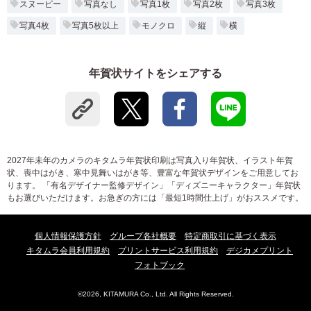
スヌーピー
写真なし
写真1枚
写真2枚
写真3枚
写真4枚
写真5枚以上
モノクロ
縦
横
年賀状サイトをシェアする
2027年未年のカメラのキタムラ年賀状印刷は写真入り年賀状、イラスト年賀
状、喪中はがき、寒中見舞いはがき等、豊富な年賀状デザインをご用意してお
ります。 「有名デザイナー監修デザイン」「ディズニーキャラクター」年賀状
もお選びいただけます。お急ぎの方には「最短1時間仕上げ」がおススメです。
個人情報保護方針
グループ各社概要
特定商取引に基づく表示
キタムラ会員利用規約
プリントサービス利用規約
デジカメプリント
フォトブック
©2026, KITAMURA Co., Ltd. All Rights Reserved.