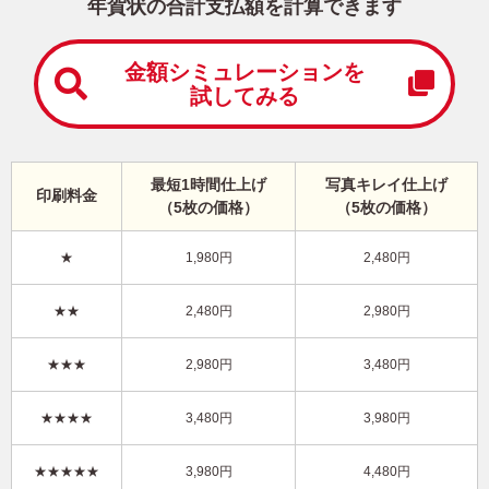
中
年賀状の合計支払額を計算できます
は
が
き
金額シミュレーションを
試してみる
寒
中
見
舞
い
最短1時間仕上げ
写真キレイ仕上げ
印刷料金
は
（5枚の価格）
（5枚の価格）
が
き
★
1,980円
2,480円
干支(午年)・写真3枚 写真入り年賀状
★★
2,480円
2,980円
KHN-304NT
4,480円
★★★
2,980円
3,480円
価格
(★★★★★)
/5枚
10
仕上がり
約
日
★★★★
3,480円
3,980円
写真キレイ仕上げとは？
★★★★★
3,980円
4,480円