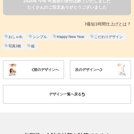
2026年 午年 年賀状の受付は終了いたしました
よくあるご質問
たくさんのご注文ありがとうございました
フ
ジ
カ
キタムラ会員
最短1時間仕上げとは？
ラ
ー
年
おしゃれ
シンプル
Happy New Year
こだわりデザイン
個人情報保護方針
賀
写真3枚
縦
状
グループ各社概要
自
分
お気に入り登録
で
特定商取引に基づく表示
前のデザインへ
次のデザインへ
デ
ザ
キタムラ会員利用規約
イ
ン
デザイン一覧へ戻る
す
プリントサービス利用規約
る
年
賀
状
喪