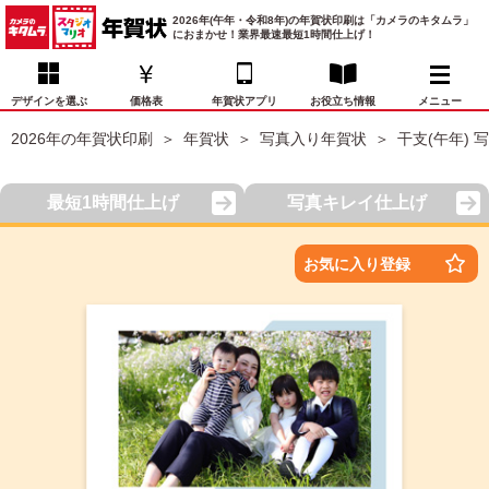
2026年(午年・令和8年)の年賀状印刷は「カメラのキタムラ」
におまかせ！業界最速最短1時間仕上げ！
デザインを選ぶ
価格表
年賀状アプリ
お役立ち情報
メニュー
2026年の年賀状印刷
年賀状
写真入り年賀状
干支(午年) 
お気に入り
年賀状デザイン
喪中はがき
マイページ
最短1時間仕上げ
写真キレイ仕上げ
年
賀
状
価格表
宛名印刷
配送・納期
FAQ
お気に入り登録
デ
ザ
イ
年賀状トップページ
ン
一
写真入り年賀状
覧
年
賀
イラスト年賀状
状
デ