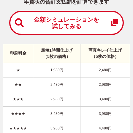
中
年賀状の合計支払額を計算できます
は
が
き
金額シミュレーションを
試してみる
寒
中
見
舞
い
最短1時間仕上げ
写真キレイ仕上げ
印刷料金
は
（5枚の価格）
（5枚の価格）
が
き
★
1,980円
2,480円
干支(午年)・写真2枚 写真入り年賀状
★★
2,480円
2,980円
KHN-201NY
4,480円
★★★
2,980円
3,480円
価格
(★★★★★)
/5枚
10
仕上がり
約
日
★★★★
3,480円
3,980円
写真キレイ仕上げとは？
★★★★★
3,980円
4,480円