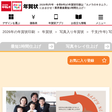
2026年(午年・令和8年)の年賀状印刷は「カメラのキタムラ」
におまかせ！業界最速最短1時間仕上げ！
デザインを選ぶ
価格表
年賀状アプリ
お役立ち情報
メニュー
2026年の年賀状印刷
年賀状
写真入り年賀状
干支(午年) 
お気に入り
年賀状デザイン
喪中はがき
マイページ
最短1時間仕上げ
写真キレイ仕上げ
年
賀
状
価格表
宛名印刷
配送・納期
FAQ
お気に入り登録
デ
ザ
イ
年賀状トップページ
ン
一
写真入り年賀状
覧
年
賀
イラスト年賀状
状
デ