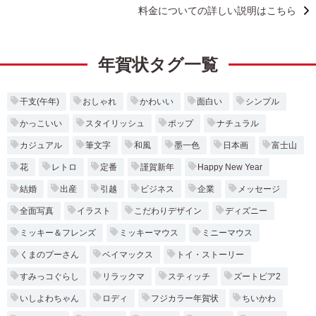
料金についての詳しい説明はこちら
年賀状タグ一覧
干支(午年)
おしゃれ
かわいい
面白い
シンプル
かっこいい
スタイリッシュ
ポップ
ナチュラル
カジュアル
筆文字
和風
墨一色
日本画
富士山
花
レトロ
定番
謹賀新年
Happy New Year
結婚
出産
引越
ビジネス
企業
メッセージ
全面写真
イラスト
こだわりデザイン
ディズニー
ミッキー＆フレンズ
ミッキーマウス
ミニーマウス
くまのプーさん
ベイマックス
トイ・ストーリー
すみっコぐらし
リラックマ
スティッチ
ズートピア2
いしよわちゃん
ロディ
フジカラー年賀状
ちいかわ