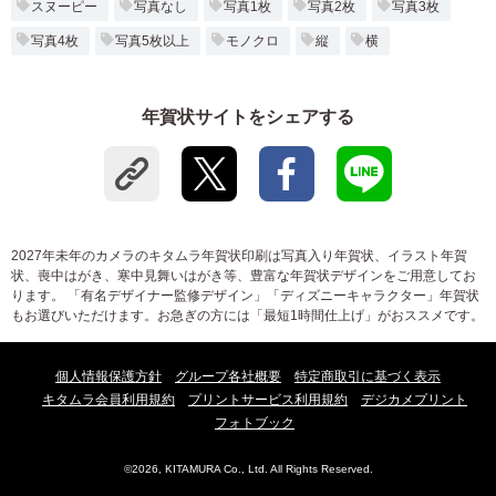
スヌーピー
写真なし
写真1枚
写真2枚
写真3枚
写真4枚
写真5枚以上
モノクロ
縦
横
年賀状サイトをシェアする
2027年未年のカメラのキタムラ年賀状印刷は写真入り年賀状、イラスト年賀
状、喪中はがき、寒中見舞いはがき等、豊富な年賀状デザインをご用意してお
ります。 「有名デザイナー監修デザイン」「ディズニーキャラクター」年賀状
もお選びいただけます。お急ぎの方には「最短1時間仕上げ」がおススメです。
個人情報保護方針
グループ各社概要
特定商取引に基づく表示
キタムラ会員利用規約
プリントサービス利用規約
デジカメプリント
フォトブック
©2026, KITAMURA Co., Ltd. All Rights Reserved.