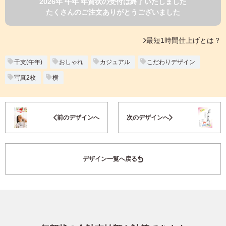
2026年 午年 年賀状の受付は終了いたしました
よくあるご質問
たくさんのご注文ありがとうございました
フ
ジ
カ
キタムラ会員
最短1時間仕上げとは？
ラ
ー
年
干支(午年)
おしゃれ
カジュアル
こだわりデザイン
個人情報保護方針
賀
写真2枚
横
状
グループ各社概要
自
分
お気に入り登録
で
特定商取引に基づく表示
前のデザインへ
次のデザインへ
デ
ザ
キタムラ会員利用規約
イ
ン
デザイン一覧へ戻る
す
プリントサービス利用規約
る
年
賀
状
喪