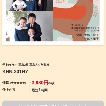
宛名サービス
ザ
イ
ン
フジカラー年賀状
カ
テ
ゴ
自分でデザインする年賀状
リ
一
覧
商品仕様
写
真
カメラのキタムラ年賀状無料アプリ
入
り
キャンペーン情報
年
干支(午年)・写真2枚 写真入り年賀状
賀
KHN-201NY
状
年賀状お役立ち情報（コラム）
イ
3,980円
価格
(★★★★★)
/5枚
ラ
マイページ
ス
1
仕上がり
最短
時間
ト
年
店舗検索
賀
状