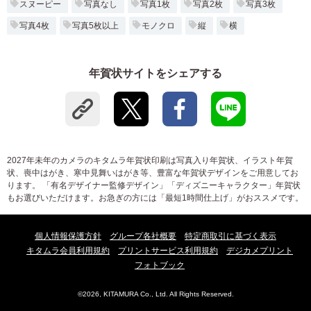
スヌーピー
写真なし
写真1枚
写真2枚
写真3枚
写真4枚
写真5枚以上
モノクロ
縦
横
年賀状サイトをシェアする
2027年未年のカメラのキタムラ年賀状印刷は写真入り年賀状、イラスト年賀
状、喪中はがき、寒中見舞いはがき等、豊富な年賀状デザインをご用意してお
ります。 「有名デザイナー監修デザイン」「ディズニーキャラクター」年賀状
もお選びいただけます。お急ぎの方には「最短1時間仕上げ」がおススメです。
個人情報保護方針
グループ各社概要
特定商取引に基づく表示
キタムラ会員利用規約
プリントサービス利用規約
デジカメプリント
フォトブック
©2026, KITAMURA Co., Ltd. All Rights Reserved.