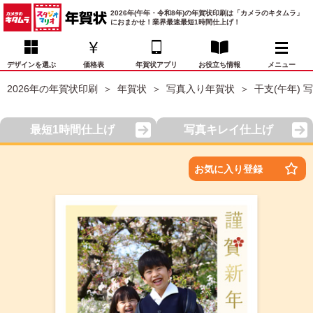
2026年(午年・令和8年)の年賀状印刷は「カメラのキタムラ」
におまかせ！業界最速最短1時間仕上げ！
デザインを選ぶ
価格表
年賀状アプリ
お役立ち情報
メニュー
2026年の年賀状印刷
年賀状
写真入り年賀状
干支(午年) 
お気に入り
年賀状デザイン
喪中はがき
マイページ
最短1時間仕上げ
写真キレイ仕上げ
年
賀
状
価格表
宛名印刷
配送・納期
FAQ
お気に入り登録
デ
ザ
イ
年賀状トップページ
ン
一
写真入り年賀状
覧
年
賀
イラスト年賀状
状
デ