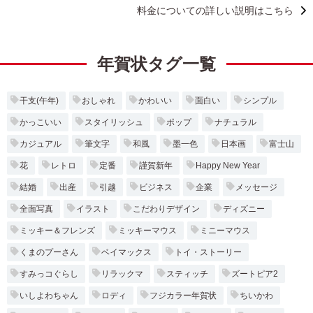
料金についての詳しい説明はこちら
年賀状タグ一覧
干支(午年)
おしゃれ
かわいい
面白い
シンプル
かっこいい
スタイリッシュ
ポップ
ナチュラル
カジュアル
筆文字
和風
墨一色
日本画
富士山
花
レトロ
定番
謹賀新年
Happy New Year
結婚
出産
引越
ビジネス
企業
メッセージ
全面写真
イラスト
こだわりデザイン
ディズニー
ミッキー＆フレンズ
ミッキーマウス
ミニーマウス
くまのプーさん
ベイマックス
トイ・ストーリー
すみっコぐらし
リラックマ
スティッチ
ズートピア2
いしよわちゃん
ロディ
フジカラー年賀状
ちいかわ