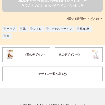
2026年 午年 年賀状の受付は終了いたしました
よくあるご質問
たくさんのご注文ありがとうございました
フ
ジ
カ
キタムラ会員
最短1時間仕上げとは？
ラ
ー
年
ポップ
花
レトロ
こだわりデザイン
写真1枚
個人情報保護方針
賀
縦
状
グループ各社概要
自
分
お気に入り登録
で
特定商取引に基づく表示
前のデザインへ
次のデザインへ
デ
ザ
キタムラ会員利用規約
イ
ン
デザイン一覧へ戻る
す
プリントサービス利用規約
る
年
賀
状
喪