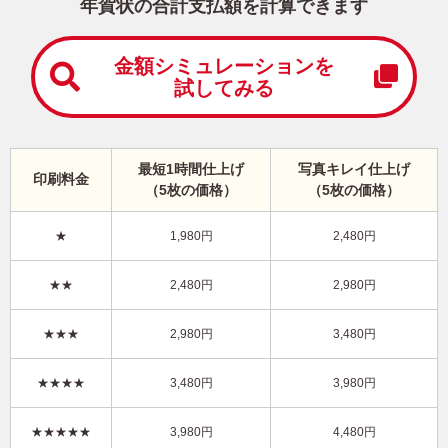
中
年賀状の合計支払額を計算できます
は
が
き
金額シミュレーションを
試してみる
寒
中
見
舞
い
最短1時間仕上げ
写真キレイ仕上げ
印刷料金
は
（5枚の価格）
（5枚の価格）
が
き
★
1,980円
2,480円
干支(午年)・写真1枚 写真入り年賀状
★★
2,480円
2,980円
KHN-103NT
4,480円
★★★
2,980円
3,480円
価格
(★★★★★)
/5枚
10
仕上がり
約
日
★★★★
3,480円
3,980円
写真キレイ仕上げとは？
★★★★★
3,980円
4,480円