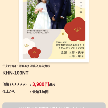
宛名サービス
ザ
イ
ン
フジカラー年賀状
カ
テ
ゴ
自分でデザインする年賀状
リ
一
覧
商品仕様
写
真
カメラのキタムラ年賀状無料アプリ
入
り
キャンペーン情報
年
干支(午年)・写真1枚 写真入り年賀状
賀
KHN-103NT
状
年賀状お役立ち情報（コラム）
イ
3,980円
価格
(★★★★★)
/5枚
ラ
マイページ
ス
1
仕上がり
最短
時間
ト
年
店舗検索
賀
状