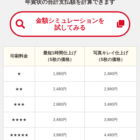
中
年賀状の合計支払額を計算できます
は
が
き
金額シミュレーションを
試してみる
寒
中
見
舞
い
最短1時間仕上げ
写真キレイ仕上げ
印刷料金
は
（5枚の価格）
（5枚の価格）
が
き
★
1,980円
2,480円
干支(午年)・シンプル 写真入り年賀状
★★
2,480円
2,980円
KCN-102NT
4,480円
★★★
2,980円
3,480円
価格
(★★★★★)
/5枚
10
仕上がり
約
日
★★★★
3,480円
3,980円
写真キレイ仕上げとは？
★★★★★
3,980円
4,480円