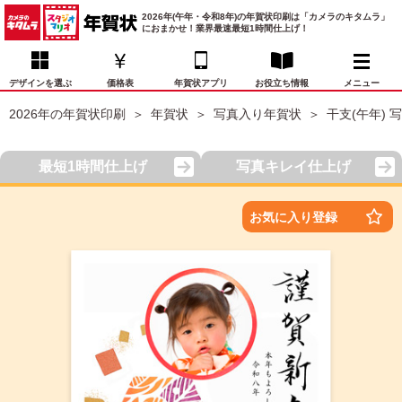
2026年(午年・令和8年)の年賀状印刷は「カメラのキタムラ」
におまかせ！業界最速最短1時間仕上げ！
デザインを選ぶ
価格表
年賀状アプリ
お役立ち情報
メニュー
2026年の年賀状印刷
年賀状
写真入り年賀状
干支(午年) 
お気に入り
年賀状デザイン
喪中はがき
マイページ
最短1時間仕上げ
写真キレイ仕上げ
年
賀
状
価格表
宛名印刷
配送・納期
FAQ
お気に入り登録
デ
ザ
イ
年賀状トップページ
ン
一
写真入り年賀状
覧
年
賀
イラスト年賀状
状
デ