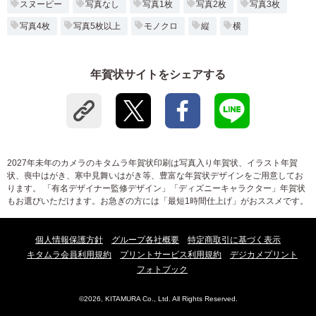
スヌーピー
写真なし
写真1枚
写真2枚
写真3枚
写真4枚
写真5枚以上
モノクロ
縦
横
年賀状サイトをシェアする
2027年未年のカメラのキタムラ年賀状印刷は写真入り年賀状、イラスト年賀
状、喪中はがき、寒中見舞いはがき等、豊富な年賀状デザインをご用意してお
ります。 「有名デザイナー監修デザイン」「ディズニーキャラクター」年賀状
もお選びいただけます。お急ぎの方には「最短1時間仕上げ」がおススメです。
個人情報保護方針
グループ各社概要
特定商取引に基づく表示
キタムラ会員利用規約
プリントサービス利用規約
デジカメプリント
フォトブック
©2026, KITAMURA Co., Ltd. All Rights Reserved.