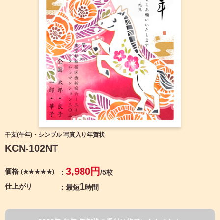
宛名サービス
ザ
イ
ン
フジカラー年賀状
カ
テ
ゴ
自分でデザインする年賀状
リ
一
覧
商品仕様
写
真
カメラのキタムラ年賀状無料アプリ
入
り
キャンペーン情報
年
干支(午年)・シンプル 写真入り年賀状
賀
KCN-102NT
状
年賀状お役立ち情報（コラム）
イ
3,980円
価格
(★★★★★)
/5枚
ラ
マイページ
ス
1
仕上がり
最短
時間
ト
年
店舗検索
賀
状