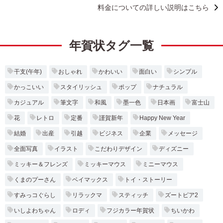
料金についての詳しい説明はこちら
年賀状タグ一覧
干支(午年)
おしゃれ
かわいい
面白い
シンプル
かっこいい
スタイリッシュ
ポップ
ナチュラル
カジュアル
筆文字
和風
墨一色
日本画
富士山
花
レトロ
定番
謹賀新年
Happy New Year
結婚
出産
引越
ビジネス
企業
メッセージ
全面写真
イラスト
こだわりデザイン
ディズニー
ミッキー＆フレンズ
ミッキーマウス
ミニーマウス
くまのプーさん
ベイマックス
トイ・ストーリー
すみっコぐらし
リラックマ
スティッチ
ズートピア2
いしよわちゃん
ロディ
フジカラー年賀状
ちいかわ