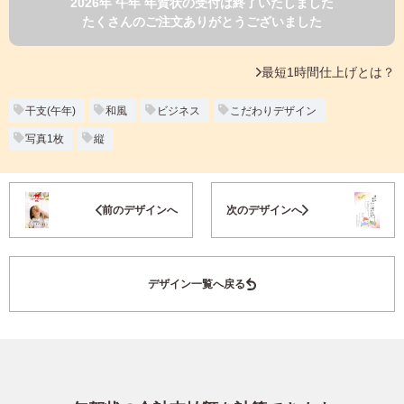
2026年 午年 年賀状の受付は終了いたしました
よくあるご質問
たくさんのご注文ありがとうございました
フ
ジ
カ
キタムラ会員
最短1時間仕上げとは？
ラ
ー
年
干支(午年)
和風
ビジネス
こだわりデザイン
個人情報保護方針
賀
写真1枚
縦
状
グループ各社概要
自
分
お気に入り登録
で
特定商取引に基づく表示
前のデザインへ
次のデザインへ
デ
ザ
キタムラ会員利用規約
イ
ン
デザイン一覧へ戻る
す
プリントサービス利用規約
る
年
賀
状
喪