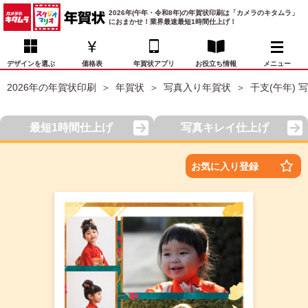
2026年(午年・令和8年)の年賀状印刷は「カメラのキタムラ」
におまかせ！業界最速最短1時間仕上げ！
デザインを選ぶ
価格表
年賀状アプリ
お役立ち情報
メニュー
2026年の年賀状印刷
年賀状
写真入り年賀状
干支(午年) 
お気に入り
年賀状デザイン
喪中はがき
マイページ
最短1時間仕上げ
写真キレイ仕上げ
年
賀
状
価格表
宛名印刷
配送・納期
FAQ
お気に入り登録
デ
ザ
イ
年賀状トップページ
ン
一
写真入り年賀状
覧
年
賀
イラスト年賀状
状
デ