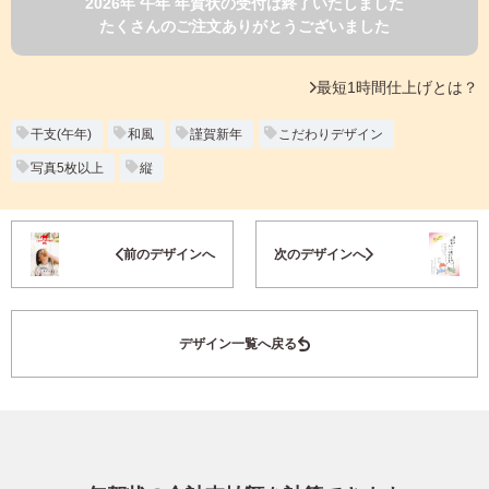
2026年 午年 年賀状の受付は終了いたしました
よくあるご質問
たくさんのご注文ありがとうございました
フ
ジ
カ
キタムラ会員
最短1時間仕上げとは？
ラ
ー
年
干支(午年)
和風
謹賀新年
こだわりデザイン
個人情報保護方針
賀
写真5枚以上
縦
状
グループ各社概要
自
分
お気に入り登録
で
特定商取引に基づく表示
前のデザインへ
次のデザインへ
デ
ザ
キタムラ会員利用規約
イ
ン
デザイン一覧へ戻る
す
プリントサービス利用規約
る
年
賀
状
喪