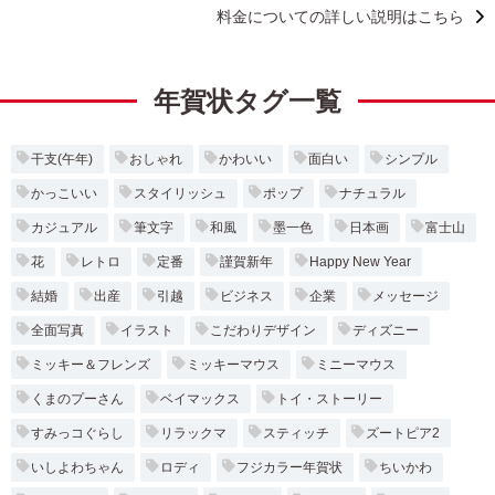
料金についての詳しい説明はこちら
年賀状タグ一覧
干支(午年)
おしゃれ
かわいい
面白い
シンプル
かっこいい
スタイリッシュ
ポップ
ナチュラル
カジュアル
筆文字
和風
墨一色
日本画
富士山
花
レトロ
定番
謹賀新年
Happy New Year
結婚
出産
引越
ビジネス
企業
メッセージ
全面写真
イラスト
こだわりデザイン
ディズニー
ミッキー＆フレンズ
ミッキーマウス
ミニーマウス
くまのプーさん
ベイマックス
トイ・ストーリー
すみっコぐらし
リラックマ
スティッチ
ズートピア2
いしよわちゃん
ロディ
フジカラー年賀状
ちいかわ