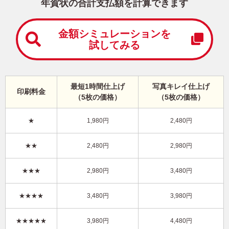
中
年賀状の合計支払額を計算できます
は
が
き
金額シミュレーションを
試してみる
寒
中
見
舞
い
最短1時間仕上げ
写真キレイ仕上げ
印刷料金
は
（5枚の価格）
（5枚の価格）
が
き
★
1,980円
2,480円
干支(午年)・シンプル 写真入り年賀状
★★
2,480円
2,980円
KBN-509NT
4,480円
★★★
2,980円
3,480円
価格
(★★★★★)
/5枚
10
仕上がり
約
日
★★★★
3,480円
3,980円
写真キレイ仕上げとは？
★★★★★
3,980円
4,480円