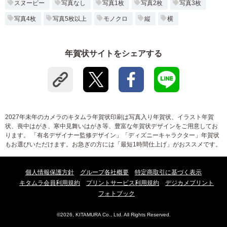
スヌーピー
写真なし
写真1枚
写真2枚
写真3枚
写真4枚
写真5枚以上
モノクロ
縦
横
年賀状サイトをシェアする
2027年未年のカメラのキタムラ年賀状印刷は写真入り年賀状、イラスト年賀
状、喪中はがき、寒中見舞いはがき等、豊富な年賀状デザインをご用意してお
ります。 「有名デザイナー監修デザイン」「ディズニーキャラクター」年賀状
もお選びいただけます。お急ぎの方には「最短1時間仕上げ」がおススメです。
個人情報保護方針
グループ各社概要
特定商取引に基づく表示
キタムラ会員利用規約
プリントサービス利用規約
デジカメプリント
フォトブック
©2026, KITAMURA Co., Ltd. All Rights Reserved.