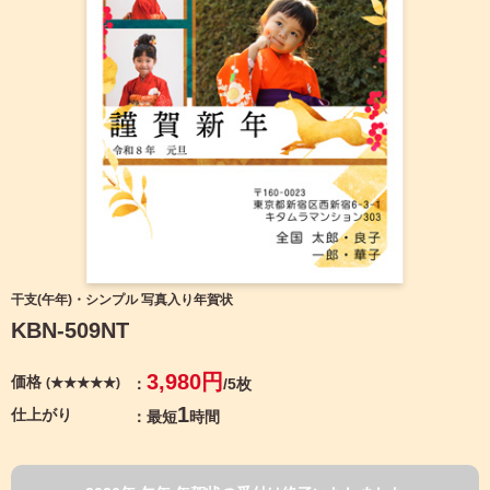
宛名サービス
ザ
イ
ン
フジカラー年賀状
カ
テ
ゴ
自分でデザインする年賀状
リ
一
覧
商品仕様
写
真
カメラのキタムラ年賀状無料アプリ
入
り
キャンペーン情報
年
干支(午年)・シンプル 写真入り年賀状
賀
KBN-509NT
状
年賀状お役立ち情報（コラム）
イ
3,980円
価格
(★★★★★)
/5枚
ラ
マイページ
ス
1
仕上がり
最短
時間
ト
年
店舗検索
賀
状