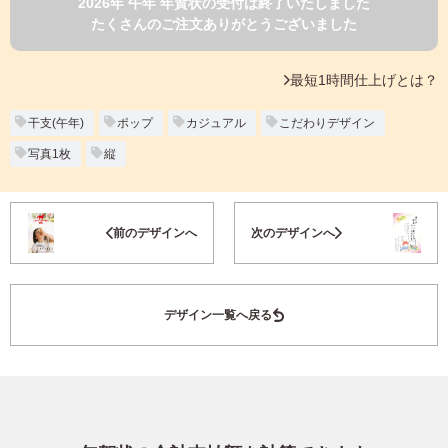
2026年 午年 年賀状の受付は終了いたしました
よくあるご質問
たくさんのご注文ありがとうございました
フ
ジ
カ
キタムラ会員
最短1時間仕上げとは？
ラ
ー
年
干支(午年)
ポップ
カジュアル
こだわりデザイン
個人情報保護方針
賀
写真1枚
縦
状
グループ各社概要
自
分
お気に入り登録
で
特定商取引に基づく表示
前のデザインへ
次のデザインへ
デ
ザ
キタムラ会員利用規約
イ
ン
デザイン一覧へ戻る
す
プリントサービス利用規約
る
年
賀
状
喪