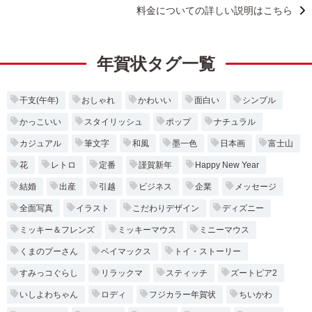
料金についての詳しい説明はこちら
年賀状タグ一覧
干支(午年)
おしゃれ
かわいい
面白い
シンプル
かっこいい
スタイリッシュ
ポップ
ナチュラル
カジュアル
筆文字
和風
墨一色
日本画
富士山
花
レトロ
定番
謹賀新年
Happy New Year
結婚
出産
引越
ビジネス
企業
メッセージ
全面写真
イラスト
こだわりデザイン
ディズニー
ミッキー＆フレンズ
ミッキーマウス
ミニーマウス
くまのプーさん
ベイマックス
トイ・ストーリー
すみっコぐらし
リラックマ
スティッチ
ズートピア2
いしよわちゃん
ロディ
フジカラー年賀状
ちいかわ