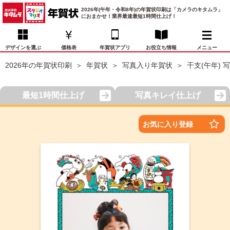
2026年(午年・令和8年)の年賀状印刷は「カメラのキタムラ」
におまかせ！業界最速最短1時間仕上げ！
デザインを選ぶ
価格表
年賀状アプリ
お役立ち情報
メニュー
2026年の年賀状印刷
年賀状
写真入り年賀状
干支(午年) 
お気に入り
年賀状デザイン
喪中はがき
マイページ
最短1時間仕上げ
写真キレイ仕上げ
年
賀
状
価格表
宛名印刷
配送・納期
FAQ
お気に入り登録
デ
ザ
イ
年賀状トップページ
ン
一
写真入り年賀状
覧
年
賀
イラスト年賀状
状
デ