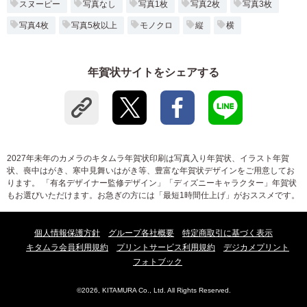
スヌーピー
写真なし
写真1枚
写真2枚
写真3枚
写真4枚
写真5枚以上
モノクロ
縦
横
年賀状サイトをシェアする
2027年未年のカメラのキタムラ年賀状印刷は写真入り年賀状、イラスト年賀
状、喪中はがき、寒中見舞いはがき等、豊富な年賀状デザインをご用意してお
ります。 「有名デザイナー監修デザイン」「ディズニーキャラクター」年賀状
もお選びいただけます。お急ぎの方には「最短1時間仕上げ」がおススメです。
個人情報保護方針
グループ各社概要
特定商取引に基づく表示
キタムラ会員利用規約
プリントサービス利用規約
デジカメプリント
フォトブック
©2026, KITAMURA Co., Ltd. All Rights Reserved.