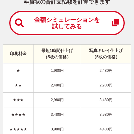
中
年賀状の合計支払額を計算できます
は
が
き
金額シミュレーションを
試してみる
寒
中
見
舞
い
最短1時間仕上げ
写真キレイ仕上げ
印刷料金
は
（5枚の価格）
（5枚の価格）
が
き
★
1,980円
2,480円
干支(午年)・写真1枚 写真入り年賀状
★★
2,480円
2,980円
KAN-117NT
4,480円
★★★
2,980円
3,480円
価格
(★★★★★)
/5枚
10
仕上がり
約
日
★★★★
3,480円
3,980円
写真キレイ仕上げとは？
★★★★★
3,980円
4,480円