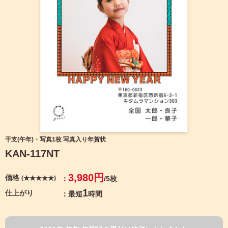
宛名サービス
ザ
イ
ン
フジカラー年賀状
カ
テ
ゴ
自分でデザインする年賀状
リ
一
覧
商品仕様
写
真
カメラのキタムラ年賀状無料アプリ
入
り
キャンペーン情報
年
干支(午年)・写真1枚 写真入り年賀状
賀
KAN-117NT
状
年賀状お役立ち情報（コラム）
イ
3,980円
価格
(★★★★★)
/5枚
ラ
マイページ
ス
1
仕上がり
最短
時間
ト
年
店舗検索
賀
状