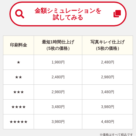
中
は
金額シミュレーションを
が
試してみる
き
寒
中
見
最短1時間仕上げ
写真キレイ仕上げ
舞
印刷料金
（5枚の価格）
（5枚の価格）
い
は
が
★
1,980円
2,480円
き
キャラクター・ちいかわ 写真入り年賀状
★★
2,480円
2,980円
ZN-003
4,480円
★★★
2,980円
3,480円
価格
(★★★★★)
/5枚
10
仕上がり
約
日
★★★★
3,480円
3,980円
写真キレイ仕上げとは？
★★★★★
3,980円
4,480円
かわいい
フジカラー年賀状
ちいかわ
写真4枚
縦
価格はすべて税込です