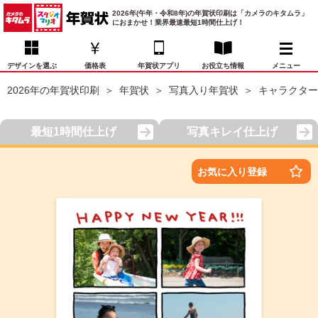
2026年(午年・令和8年)の年賀状印刷は「カメラのキタムラ」
におまかせ！業界最速最短1時間仕上げ！
デザインを選ぶ
価格表
年賀状アプリ
お役立ち情報
メニュー
2026年の年賀状印刷
年賀状
写真入り年賀状
キャラクター
お気に入り
年賀状デザイン
喪中はがき
マイページ
最短1時間仕上げ
写真キレイ仕上げ
年
賀
状
価格表
宛名印刷
配送・納期
FAQ
お気に入り登録
デ
ザ
イ
年賀状トップページ
ン
一
写真入り年賀状
覧
年
賀
イラスト年賀状
状
デ