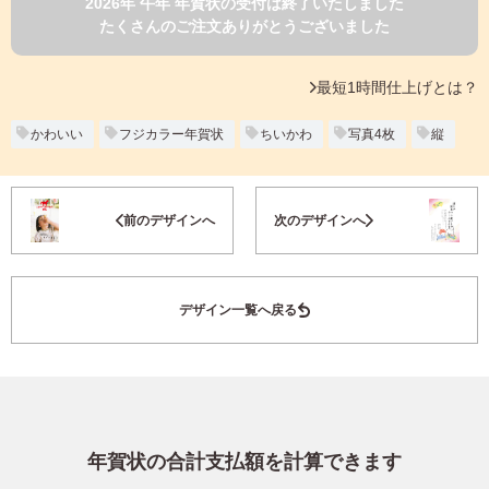
2026年 午年 年賀状の受付は終了いたしました
よくあるご質問
たくさんのご注文ありがとうございました
フ
ジ
カ
キタムラ会員
最短1時間仕上げとは？
ラ
ー
年
かわいい
フジカラー年賀状
ちいかわ
写真4枚
縦
個人情報保護方針
賀
状
グループ各社概要
自
お気に入り登録
前のデザインへ
次のデザインへ
分
で
特定商取引に基づく表示
デ
ザ
キタムラ会員利用規約
デザイン一覧へ戻る
イ
ン
す
プリントサービス利用規約
る
年
賀
状
年賀状の合計支払額を計算できます
喪