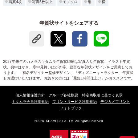
写真4枚
写真5枚以上
モノクロ
縦
横
年賀状サイトをシェアする
2027年未年のカメラのキタムラ年賀状印刷は写真入り年賀状、イラスト年賀
状、喪中はがき、寒中見舞いはがき等、豊富な年賀状デザインをご用意してお
ります。 「有名デザイナー監修デザイン」「ディズニーキャラクター」年賀状
もお選びいただけます。お急ぎの方には「最短1時間仕上げ」がおススメです。
個人情報保護方針
グループ各社概要
特定商取引に基づく表示
キタムラ会員利用規約
プリントサービス利用規約
デジカメプリント
フォトブック
©2026, KITAMURA Co., Ltd. All Rights Reserved.