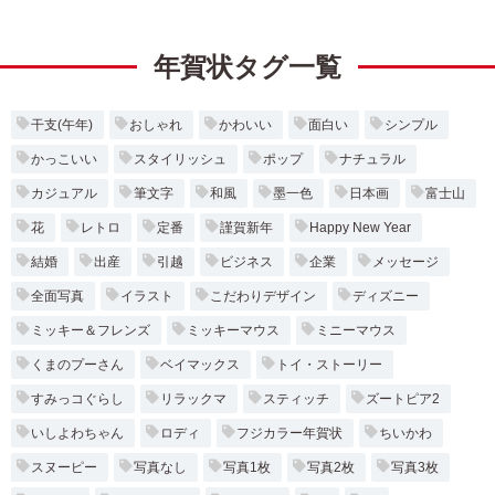
年賀状タグ一覧
干支(午年)
おしゃれ
かわいい
面白い
シンプル
かっこいい
スタイリッシュ
ポップ
ナチュラル
カジュアル
筆文字
和風
墨一色
日本画
富士山
花
レトロ
定番
謹賀新年
Happy New Year
結婚
出産
引越
ビジネス
企業
メッセージ
全面写真
イラスト
こだわりデザイン
ディズニー
ミッキー＆フレンズ
ミッキーマウス
ミニーマウス
くまのプーさん
ベイマックス
トイ・ストーリー
すみっコぐらし
リラックマ
スティッチ
ズートピア2
いしよわちゃん
ロディ
フジカラー年賀状
ちいかわ
スヌーピー
写真なし
写真1枚
写真2枚
写真3枚