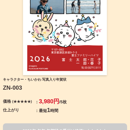
宛名サービス
ザ
イ
ン
フジカラー年賀状
カ
テ
ゴ
自分でデザインする年賀状
リ
一
覧
商品仕様
写
真
カメラのキタムラ年賀状無料アプリ
入
り
キャンペーン情報
年
キャラクター・ちいかわ 写真入り年賀状
賀
ZN-003
状
年賀状お役立ち情報（コラム）
イ
3,980円
価格
(★★★★★)
/5枚
ラ
マイページ
ス
1
仕上がり
最短
時間
ト
年
店舗検索
賀
状