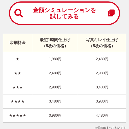
中
は
金額シミュレーションを
が
試してみる
き
寒
中
見
最短1時間仕上げ
写真キレイ仕上げ
舞
印刷料金
（5枚の価格）
（5枚の価格）
い
は
が
★
1,980円
2,480円
き
キャラクター・サンエックス｜リラックマ 写真入り年賀状
★★
2,480円
2,980円
RN-003
4,480円
★★★
2,980円
3,480円
価格
(★★★★★)
/5枚
10
仕上がり
約
日
★★★★
3,480円
3,980円
写真キレイ仕上げとは？
★★★★★
3,980円
4,480円
ポップ
リラックマ
フジカラー年賀状
写真1枚
縦
価格はすべて税込です