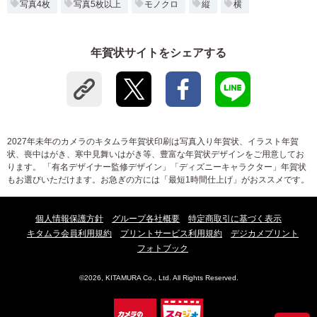
写真4枚
写真5枚以上
モノクロ
縦
横
年賀状サイトをシェアする
2027年未年のカメラのキタムラ年賀状印刷は写真入り年賀状、イラスト年賀
状、喪中はがき、寒中見舞いはがき等、豊富な年賀状デザインをご用意してお
ります。 「有名デザイナー監修デザイン」「ディズニーキャラクター」年賀状
もお選びいただけます。お急ぎの方には「最短1時間仕上げ」がおススメです。
個人情報保護方針
グループ各社概要
特定商取引に基づく表示
キタムラ会員利用規約
プリントサービス利用規約
デジカメプリント
フォトブック
©2026, KITAMURA Co., Ltd. All Rights Reserved.