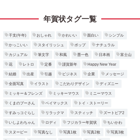
年賀状タグ一覧
干支(午年)
おしゃれ
かわいい
面白い
シンプル
かっこいい
スタイリッシュ
ポップ
ナチュラル
カジュアル
筆文字
和風
墨一色
日本画
富士山
花
レトロ
定番
謹賀新年
Happy New Year
結婚
出産
引越
ビジネス
企業
メッセージ
全面写真
イラスト
こだわりデザイン
ディズニー
ミッキー＆フレンズ
ミッキーマウス
ミニーマウス
くまのプーさん
ベイマックス
トイ・ストーリー
すみっコぐらし
リラックマ
スティッチ
ズートピア2
いしよわちゃん
ロディ
フジカラー年賀状
ちいかわ
スヌーピー
写真なし
写真1枚
写真2枚
写真3枚