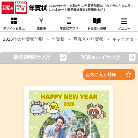
2026年(午年・令和8年)の年賀状印刷は「カメラのキタムラ」
におまかせ！業界最速最短1時間仕上げ！
デザインを選ぶ
価格表
年賀状アプリ
お役立ち情報
メニュー
2026年の年賀状印刷
年賀状
写真入り年賀状
キャラクター
お気に入り
年賀状デザイン
喪中はがき
マイページ
最短1時間仕上げ
写真キレイ仕上げ
年
賀
状
価格表
宛名印刷
配送・納期
FAQ
お気に入り登録
デ
ザ
イ
年賀状トップページ
ン
一
写真入り年賀状
覧
年
賀
イラスト年賀状
状
デ