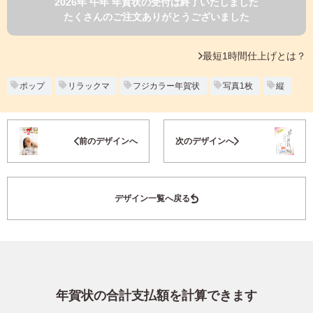
2026年 午年 年賀状の受付は終了いたしました
よくあるご質問
たくさんのご注文ありがとうございました
フ
ジ
カ
キタムラ会員
最短1時間仕上げとは？
ラ
ー
年
ポップ
リラックマ
フジカラー年賀状
写真1枚
縦
個人情報保護方針
賀
状
グループ各社概要
自
お気に入り登録
前のデザインへ
次のデザインへ
分
で
特定商取引に基づく表示
デ
ザ
キタムラ会員利用規約
デザイン一覧へ戻る
イ
ン
す
プリントサービス利用規約
る
年
賀
状
年賀状の合計支払額を計算できます
喪