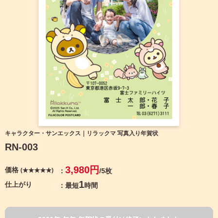
宛名サービス
ザ
イ
ン
フジカラー年賀状
カ
テ
ゴ
自分でデザインする年賀状
リ
一
覧
商品仕様
写
真
カメラのキタムラ年賀状無料アプリ
入
り
キャンペーン情報
年
キャラクター・サンエックス｜リラックマ 写真入り年賀状
賀
RN-003
状
年賀状お役立ち情報（コラム）
イ
3,980円
価格
(★★★★★)
/5枚
ラ
マイページ
ス
1
仕上がり
最短
時間
ト
年
店舗検索
賀
状