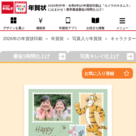
2026年(午年・令和8年)の年賀状印刷は「カメラのキタムラ」
におまかせ！業界最速最短1時間仕上げ！
デザインを選ぶ
価格表
年賀状アプリ
お役立ち情報
メニュー
2026年の年賀状印刷
年賀状
写真入り年賀状
キャラクター
お気に入り
年賀状デザイン
喪中はがき
マイページ
最短1時間仕上げ
写真キレイ仕上げ
年
賀
状
価格表
宛名印刷
配送・納期
FAQ
お気に入り登録
デ
ザ
イ
年賀状トップページ
ン
一
写真入り年賀状
覧
年
賀
イラスト年賀状
状
デ