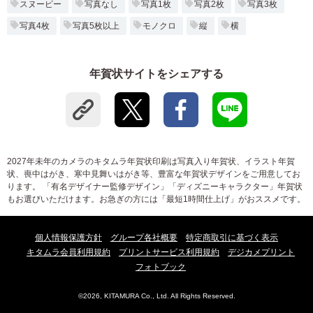
スヌーピー
写真なし
写真1枚
写真2枚
写真3枚
写真4枚
写真5枚以上
モノクロ
縦
横
年賀状サイトをシェアする
2027年未年のカメラのキタムラ年賀状印刷は写真入り年賀状、イラスト年賀
状、喪中はがき、寒中見舞いはがき等、豊富な年賀状デザインをご用意してお
ります。 「有名デザイナー監修デザイン」「ディズニーキャラクター」年賀状
もお選びいただけます。お急ぎの方には「最短1時間仕上げ」がおススメです。
個人情報保護方針
グループ各社概要
特定商取引に基づく表示
キタムラ会員利用規約
プリントサービス利用規約
デジカメプリント
フォトブック
©2026, KITAMURA Co., Ltd. All Rights Reserved.