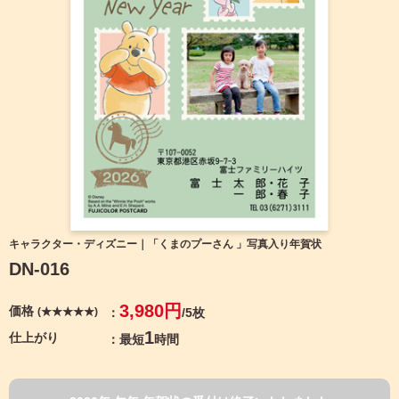
宛名サービス
ザ
イ
ン
フジカラー年賀状
カ
テ
ゴ
自分でデザインする年賀状
リ
一
覧
商品仕様
写
真
カメラのキタムラ年賀状無料アプリ
入
り
キャンペーン情報
年
キャラクター・ディズニー｜「くまのプーさん 」写真入り年賀状
賀
DN-016
状
年賀状お役立ち情報（コラム）
イ
3,980円
価格
(★★★★★)
/5枚
ラ
マイページ
ス
1
仕上がり
最短
時間
ト
年
店舗検索
賀
状