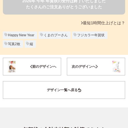
2026年 午年 年賀状の受付は終了いたしました
よくあるご質問
たくさんのご注文ありがとうございました
フ
ジ
カ
キタムラ会員
最短1時間仕上げとは？
ラ
ー
年
Happy New Year
くまのプーさん
フジカラー年賀状
個人情報保護方針
賀
写真2枚
縦
状
グループ各社概要
自
分
お気に入り登録
で
特定商取引に基づく表示
前のデザインへ
次のデザインへ
デ
ザ
キタムラ会員利用規約
イ
ン
デザイン一覧へ戻る
す
プリントサービス利用規約
る
年
賀
状
喪