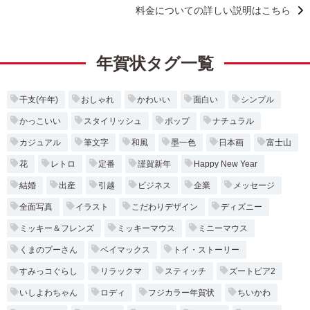
料金についての詳しい説明はこちら
年賀状タグ一覧
干支(午年)
おしゃれ
かわいい
面白い
シンプル
かっこいい
スタイリッシュ
ポップ
ナチュラル
カジュアル
筆文字
和風
墨一色
日本画
富士山
花
レトロ
定番
謹賀新年
Happy New Year
結婚
出産
引越
ビジネス
企業
メッセージ
全面写真
イラスト
こだわりデザイン
ディズニー
ミッキー＆フレンズ
ミッキーマウス
ミニーマウス
くまのプーさん
ベイマックス
トイ・ストーリー
すみっコぐらし
リラックマ
スティッチ
ズートピア2
いしよわちゃん
ロディ
フジカラー年賀状
ちいかわ