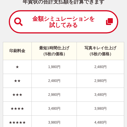
中
年賀状の合計支払額を計算できます
は
が
き
金額シミュレーションを
試してみる
寒
中
見
舞
い
最短1時間仕上げ
写真キレイ仕上げ
印刷料金
は
（5枚の価格）
（5枚の価格）
が
き
★
1,980円
2,480円
キャラクター・ディズニー｜「くまのプーさん 」写真入り年賀状
★★
2,480円
2,980円
DN-016
4,480円
★★★
2,980円
3,480円
価格
(★★★★★)
/5枚
10
仕上がり
約
日
★★★★
3,480円
3,980円
写真キレイ仕上げとは？
★★★★★
3,980円
4,480円