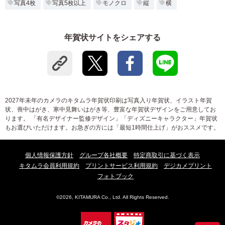
写真4枚
写真5枚以上
モノクロ
縦
横
年賀状サイトをシェアする
2027年未年のカメラのキタムラ年賀状印刷は写真入り年賀状、イラスト年賀
状、喪中はがき、寒中見舞いはがき等、豊富な年賀状デザインをご用意してお
ります。 「有名デザイナー監修デザイン」「ディズニーキャラクター」年賀状
もお選びいただけます。お急ぎの方には「最短1時間仕上げ」がおススメです。
個人情報保護方針
グループ各社概要
特定商取引に基づく表示
キタムラ会員利用規約
プリントサービス利用規約
デジカメプリント
フォトブック
©2026, KITAMURA Co., Ltd. All Rights Reserved.