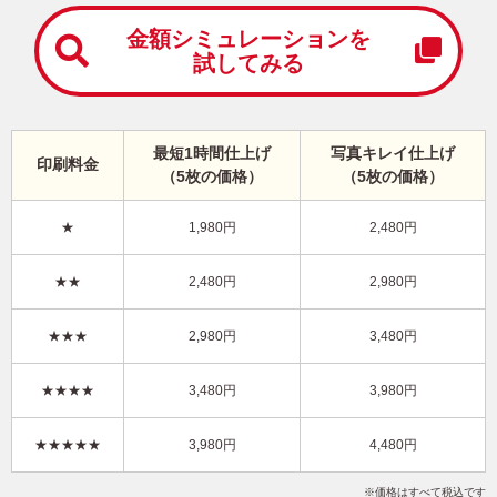
中
は
金額シミュレーションを
が
試してみる
き
寒
中
見
最短1時間仕上げ
写真キレイ仕上げ
舞
印刷料金
（5枚の価格）
（5枚の価格）
い
は
が
★
1,980円
2,480円
き
キャラクター・ディズニー｜「ミッキー＆フレンズ」 写真入り年賀状
★★
2,480円
2,980円
DN-009
4,480円
★★★
2,980円
3,480円
価格
(★★★★★)
/5枚
10
仕上がり
約
日
★★★★
3,480円
3,980円
写真キレイ仕上げとは？
★★★★★
3,980円
4,480円
ポップ
ミニーマウス
フジカラー年賀状
写真2枚
縦
価格はすべて税込です