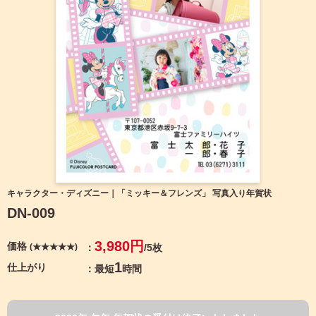
宛名サービス
ザ
イ
ン
フジカラー年賀状
カ
テ
ゴ
自分でデザインする年賀状
リ
一
覧
商品仕様
写
真
カメラのキタムラ年賀状無料アプリ
入
り
キャンペーン情報
年
キャラクター・ディズニー｜「ミッキー＆フレンズ」 写真入り年賀状
賀
DN-009
状
年賀状お役立ち情報（コラム）
イ
3,980円
価格
(★★★★★)
/5枚
ラ
マイページ
ス
1
仕上がり
最短
時間
ト
年
店舗検索
賀
状