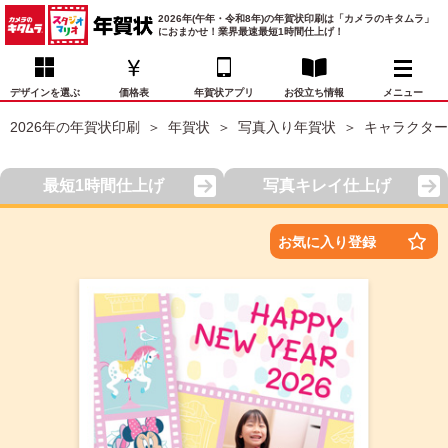
2026年(午年・令和8年)の年賀状印刷は「カメラのキタムラ」
におまかせ！業界最速最短1時間仕上げ！
デザインを選ぶ
価格表
年賀状アプリ
お役立ち情報
メニュー
2026年の年賀状印刷
年賀状
写真入り年賀状
キャラクター
お気に入り
年賀状デザイン
喪中はがき
マイページ
最短1時間仕上げ
写真キレイ仕上げ
年
賀
状
価格表
宛名印刷
配送・納期
FAQ
お気に入り登録
デ
ザ
イ
年賀状トップページ
ン
一
写真入り年賀状
覧
年
賀
イラスト年賀状
状
デ