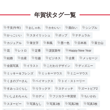
年賀状タグ一覧
干支(午年)
おしゃれ
かわいい
面白い
シンプル
かっこいい
スタイリッシュ
ポップ
ナチュラル
カジュアル
筆文字
和風
墨一色
日本画
富士山
花
レトロ
定番
謹賀新年
Happy New Year
結婚
出産
引越
ビジネス
企業
メッセージ
全面写真
イラスト
こだわりデザイン
ディズニー
ミッキー＆フレンズ
ミッキーマウス
ミニーマウス
くまのプーさん
ベイマックス
トイ・ストーリー
すみっコぐらし
リラックマ
スティッチ
ズートピア2
いしよわちゃん
ロディ
フジカラー年賀状
ちいかわ
スヌーピー
写真なし
写真1枚
写真2枚
写真3枚