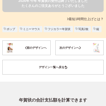
2026年 午年 年賀状の受付は終了いたしました
よくあるご質問
たくさんのご注文ありがとうございました
フ
ジ
カ
キタムラ会員
最短1時間仕上げとは？
ラ
ー
年
ポップ
ミニーマウス
フジカラー年賀状
写真2枚
縦
個人情報保護方針
賀
状
グループ各社概要
自
お気に入り登録
前のデザインへ
次のデザインへ
分
で
特定商取引に基づく表示
デ
ザ
キタムラ会員利用規約
デザイン一覧へ戻る
イ
ン
す
プリントサービス利用規約
る
年
賀
状
年賀状の合計支払額を計算できます
喪