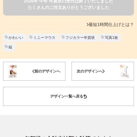
2026年 午年 年賀状の受付は終了いたしました
よくあるご質問
たくさんのご注文ありがとうございました
フ
ジ
カ
キタムラ会員
最短1時間仕上げとは？
ラ
ー
年
かわいい
ミニーマウス
フジカラー年賀状
写真1枚
個人情報保護方針
賀
縦
状
グループ各社概要
自
分
お気に入り登録
で
特定商取引に基づく表示
前のデザインへ
次のデザインへ
デ
ザ
キタムラ会員利用規約
イ
ン
デザイン一覧へ戻る
す
プリントサービス利用規約
る
年
賀
状
喪