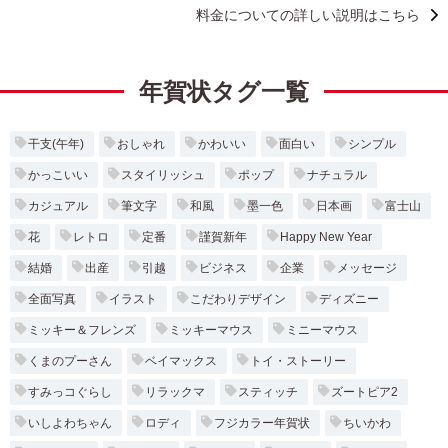
料金についての詳しい説明はこちら
年賀状タグ一覧
干支(午年)
おしゃれ
かわいい
面白い
シンプル
かっこいい
スタイリッシュ
ポップ
ナチュラル
カジュアル
筆文字
和風
墨一色
日本画
富士山
花
レトロ
定番
謹賀新年
Happy New Year
結婚
出産
引越
ビジネス
企業
メッセージ
全面写真
イラスト
こだわりデザイン
ディズニー
ミッキー＆フレンズ
ミッキーマウス
ミニーマウス
くまのプーさん
ベイマックス
トイ・ストーリー
すみっコぐらし
リラックマ
スティッチ
ズートピア2
いしよわちゃん
ロディ
フジカラー年賀状
ちいかわ