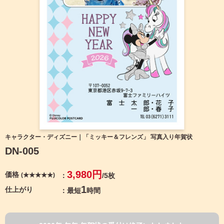
宛名サービス
ザ
イ
ン
フジカラー年賀状
カ
テ
ゴ
自分でデザインする年賀状
リ
一
覧
商品仕様
写
真
カメラのキタムラ年賀状無料アプリ
入
り
キャンペーン情報
年
キャラクター・ディズニー｜「ミッキー＆フレンズ」 写真入り年賀状
賀
DN-005
状
年賀状お役立ち情報（コラム）
イ
3,980円
価格
(★★★★★)
/5枚
ラ
マイページ
ス
1
仕上がり
最短
時間
ト
年
店舗検索
賀
状