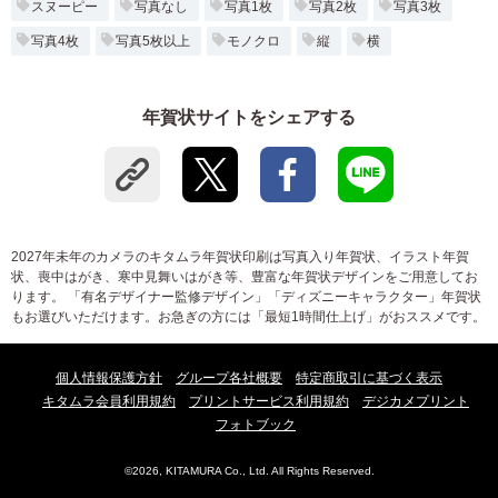
スヌーピー
写真なし
写真1枚
写真2枚
写真3枚
写真4枚
写真5枚以上
モノクロ
縦
横
年賀状サイトをシェアする
2027年未年のカメラのキタムラ年賀状印刷は写真入り年賀状、イラスト年賀
状、喪中はがき、寒中見舞いはがき等、豊富な年賀状デザインをご用意してお
ります。 「有名デザイナー監修デザイン」「ディズニーキャラクター」年賀状
もお選びいただけます。お急ぎの方には「最短1時間仕上げ」がおススメです。
個人情報保護方針
グループ各社概要
特定商取引に基づく表示
キタムラ会員利用規約
プリントサービス利用規約
デジカメプリント
フォトブック
©2026, KITAMURA Co., Ltd. All Rights Reserved.