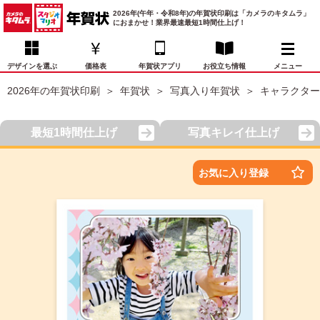
2026年(午年・令和8年)の年賀状印刷は「カメラのキタムラ」
におまかせ！業界最速最短1時間仕上げ！
デザインを選ぶ
価格表
年賀状アプリ
お役立ち情報
メニュー
2026年の年賀状印刷
年賀状
写真入り年賀状
キャラクター
お気に入り
年賀状デザイン
喪中はがき
マイページ
最短1時間仕上げ
写真キレイ仕上げ
年
賀
状
価格表
宛名印刷
配送・納期
FAQ
お気に入り登録
デ
ザ
イ
年賀状トップページ
ン
一
写真入り年賀状
覧
年
賀
イラスト年賀状
状
デ