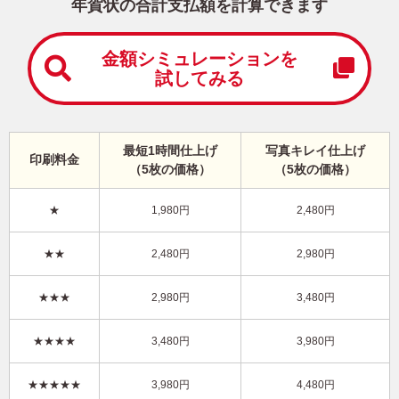
中
年賀状の合計支払額を計算できます
は
が
き
金額シミュレーションを
試してみる
寒
中
見
舞
い
最短1時間仕上げ
写真キレイ仕上げ
印刷料金
は
（5枚の価格）
（5枚の価格）
が
き
★
1,980円
2,480円
キャラクター・ディズニー｜「ミッキー＆フレンズ」 写真入り年賀状
★★
2,480円
2,980円
DN-005
4,480円
★★★
2,980円
3,480円
価格
(★★★★★)
/5枚
10
仕上がり
約
日
★★★★
3,480円
3,980円
写真キレイ仕上げとは？
★★★★★
3,980円
4,480円