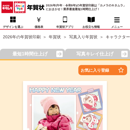
2026年(午年・令和8年)の年賀状印刷は「カメラのキタムラ」
におまかせ！業界最速最短1時間仕上げ！
デザインを選ぶ
価格表
年賀状アプリ
お役立ち情報
メニュー
2026年の年賀状印刷
年賀状
写真入り年賀状
キャラクター
お気に入り
年賀状デザイン
喪中はがき
マイページ
最短1時間仕上げ
写真キレイ仕上げ
年
賀
状
価格表
宛名印刷
配送・納期
FAQ
お気に入り登録
デ
ザ
イ
年賀状トップページ
ン
一
写真入り年賀状
覧
年
賀
イラスト年賀状
状
デ