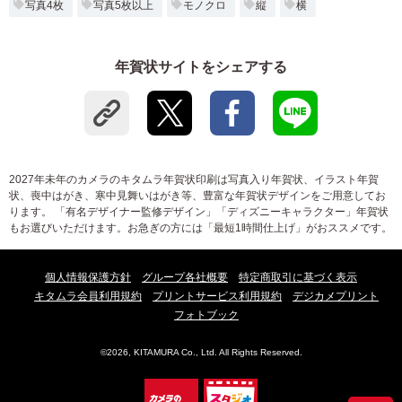
写真4枚
写真5枚以上
モノクロ
縦
横
年賀状サイトをシェアする
2027年未年のカメラのキタムラ年賀状印刷は写真入り年賀状、イラスト年賀
状、喪中はがき、寒中見舞いはがき等、豊富な年賀状デザインをご用意してお
ります。 「有名デザイナー監修デザイン」「ディズニーキャラクター」年賀状
もお選びいただけます。お急ぎの方には「最短1時間仕上げ」がおススメです。
個人情報保護方針
グループ各社概要
特定商取引に基づく表示
キタムラ会員利用規約
プリントサービス利用規約
デジカメプリント
フォトブック
©2026, KITAMURA Co., Ltd. All Rights Reserved.