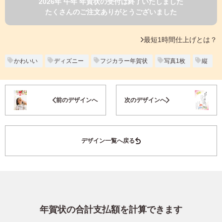
2026年 午年 年賀状の受付は終了いたしました
よくあるご質問
たくさんのご注文ありがとうございました
フ
ジ
カ
キタムラ会員
最短1時間仕上げとは？
ラ
ー
年
かわいい
ディズニー
フジカラー年賀状
写真1枚
縦
個人情報保護方針
賀
状
グループ各社概要
自
お気に入り登録
前のデザインへ
次のデザインへ
分
で
特定商取引に基づく表示
デ
ザ
キタムラ会員利用規約
デザイン一覧へ戻る
イ
ン
す
プリントサービス利用規約
る
年
賀
状
年賀状の合計支払額を計算できます
喪