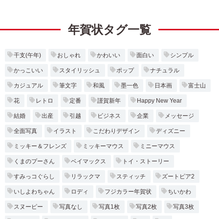
年賀状タグ一覧
干支(午年)
おしゃれ
かわいい
面白い
シンプル
かっこいい
スタイリッシュ
ポップ
ナチュラル
カジュアル
筆文字
和風
墨一色
日本画
富士山
花
レトロ
定番
謹賀新年
Happy New Year
結婚
出産
引越
ビジネス
企業
メッセージ
全面写真
イラスト
こだわりデザイン
ディズニー
ミッキー＆フレンズ
ミッキーマウス
ミニーマウス
くまのプーさん
ベイマックス
トイ・ストーリー
すみっコぐらし
リラックマ
スティッチ
ズートピア2
いしよわちゃん
ロディ
フジカラー年賀状
ちいかわ
スヌーピー
写真なし
写真1枚
写真2枚
写真3枚