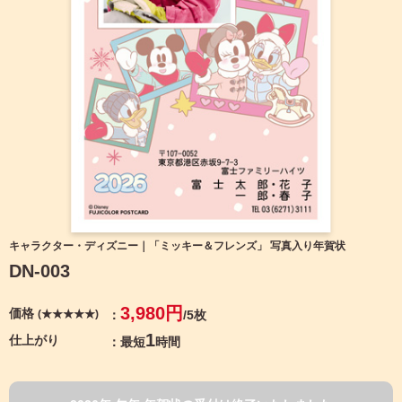
宛名サービス
ザ
イ
ン
フジカラー年賀状
カ
テ
ゴ
自分でデザインする年賀状
リ
一
覧
商品仕様
写
真
カメラのキタムラ年賀状無料アプリ
入
り
キャンペーン情報
年
キャラクター・ディズニー｜「ミッキー＆フレンズ」 写真入り年賀状
賀
DN-003
状
年賀状お役立ち情報（コラム）
イ
3,980円
価格
(★★★★★)
/5枚
ラ
マイページ
ス
1
仕上がり
最短
時間
ト
年
店舗検索
賀
状