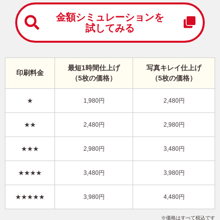
中
は
金額シミュレーションを
が
試してみる
き
寒
中
見
最短1時間仕上げ
写真キレイ仕上げ
舞
印刷料金
（5枚の価格）
（5枚の価格）
い
は
が
★
1,980円
2,480円
き
キャラクター・ディズニー｜「ミッキー＆フレンズ」 写真入り年賀状
★★
2,480円
2,980円
DN-003
4,480円
★★★
2,980円
3,480円
価格
(★★★★★)
/5枚
10
仕上がり
約
日
★★★★
3,480円
3,980円
写真キレイ仕上げとは？
★★★★★
3,980円
4,480円
かわいい
ディズニー
フジカラー年賀状
写真1枚
縦
価格はすべて税込です