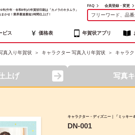
FAQ
会員登録・変更
026年(午年・令和8年)の年賀状印刷は「カメラのキタムラ」
おまかせ！業界最速最短1時間仕上げ！
ービス
価格表
年賀状アプリ
写真入り年賀状
キャラクター 写真入り年賀状
キャラク
仕上げ
写真
キャラクター・ディズニー｜「ミッキー＆
DN-001