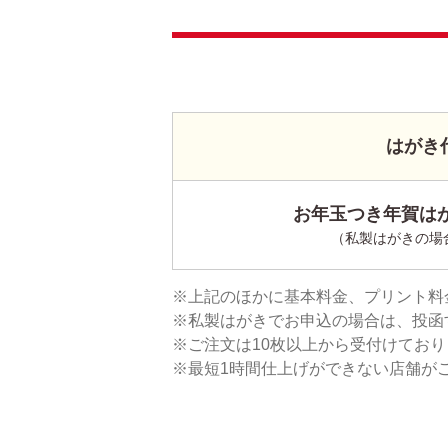
はがき
お年玉つき年賀はが
（私製はがきの場
上記のほかに基本料金、プリント料
私製はがきでお申込の場合は、投函
ご注文は10枚以上から受付けてお
最短1時間仕上げができない店舗が