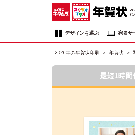
2
に
デザインを選ぶ
宛名サ
年賀状デザイン一覧
2026年の年賀状印刷
年賀状
年賀状デザインカテゴリ一覧
写真入り年賀状
最短1時間
イラスト年賀状
フジカラー年賀状
自分でデザインする年賀状
喪中はがき
寒中見舞いはがき