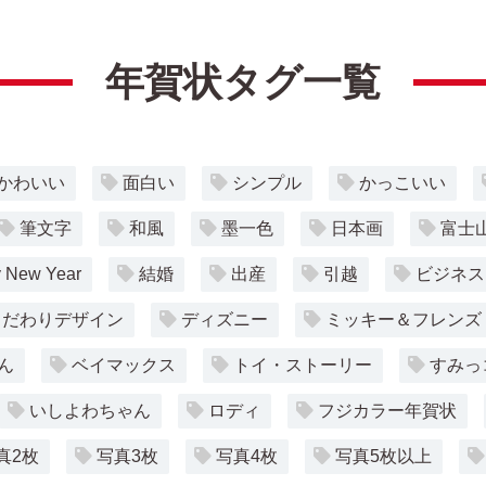
年賀状タグ一覧
かわいい
面白い
シンプル
かっこいい
筆文字
和風
墨一色
日本画
富士
 New Year
結婚
出産
引越
ビジネス
こだわりデザイン
ディズニー
ミッキー＆フレンズ
ん
ベイマックス
トイ・ストーリー
すみっ
いしよわちゃん
ロディ
フジカラー年賀状
真2枚
写真3枚
写真4枚
写真5枚以上