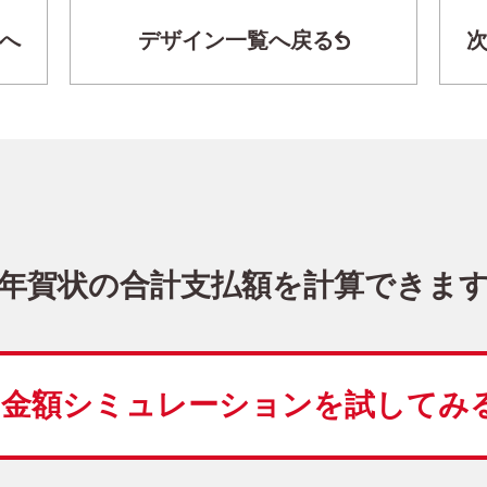
へ
デザイン一覧へ戻る
キャラクター・ディズニー｜「ミッキー＆
DN-001
4,480
価格
(★★★★★)
10
仕上がり
約
日
年賀状の合計支払額を計算できま
富士山
ディズニー
写真1枚
縦
金額シミュレーションを
試してみ