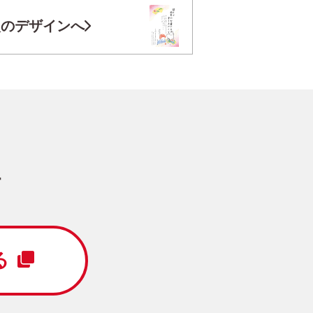
お気に入り登録
次のデザインへ
フレンズ」 写真入り年賀状
円
/5枚
写真キレイ仕上げとは？
す
フジカラー年賀状
る