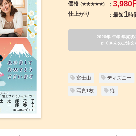
3,980
価格
(★★★★★)
1
仕上がり
最短
時
2026年 午年 年
たくさんのご注文
富士山
ディズニー
写真1枚
縦