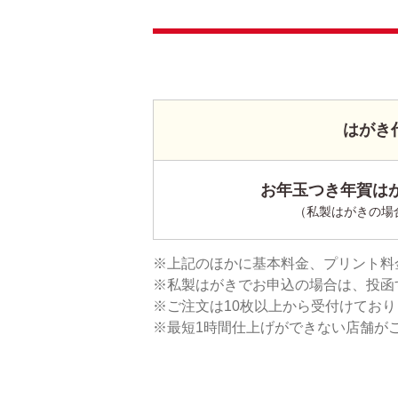
はがき
お年玉つき年賀はが
（私製はがきの場
上記のほかに基本料金、プリント料
私製はがきでお申込の場合は、投函
ご注文は10枚以上から受付けてお
最短1時間仕上げができない店舗が