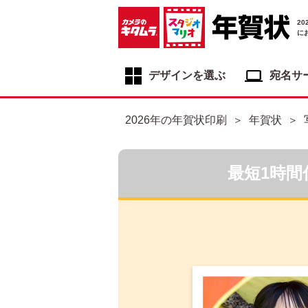
2
に
デザインを選ぶ
宛名サ
年賀状デザイン一覧
2026年の年賀状印刷
年賀状
年賀状デザインカテゴリ一覧
写真入り年賀状
最短1時間
イラスト年賀状
フジカラー年賀状
自分でデザインする年賀状
喪中はがき
寒中見舞いはがき