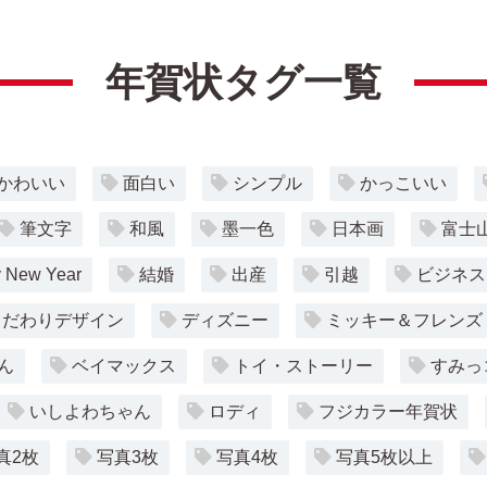
年賀状タグ一覧
かわいい
面白い
シンプル
かっこいい
筆文字
和風
墨一色
日本画
富士
 New Year
結婚
出産
引越
ビジネス
こだわりデザイン
ディズニー
ミッキー＆フレンズ
ん
ベイマックス
トイ・ストーリー
すみっ
いしよわちゃん
ロディ
フジカラー年賀状
真2枚
写真3枚
写真4枚
写真5枚以上