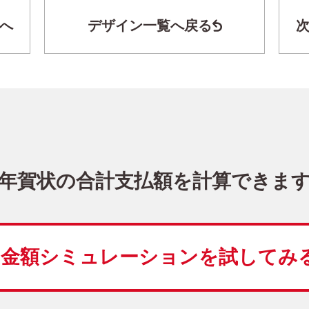
へ
デザイン一覧へ戻る
干支(午年)・シンプル 写真入り年賀状
BN-009
3,980
価格
(★★★★)
10
仕上がり
約
日
年賀状の合計支払額を計算できま
シンプル
Happy New
写真1枚
縦
金額シミュレーションを
試してみ