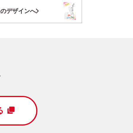
お気に入り登録
次のデザインへ
円
/5枚
写真キレイ仕上げとは？
す
 Year
メッセージ
る