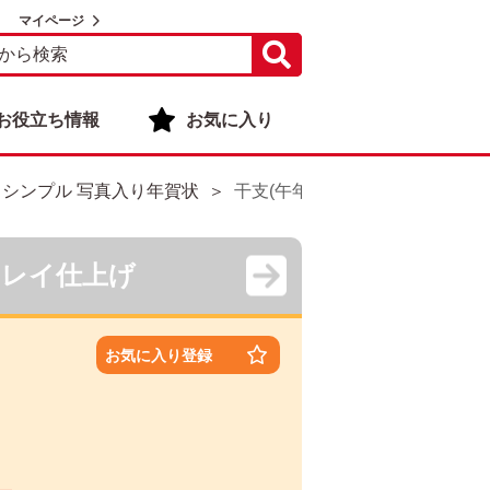
マイページ
お役立ち情報
お気に入り
・シンプル 写真入り年賀状
干支(午年)・シンプル 写真入り年
キレイ仕上げ
お気に入り登録