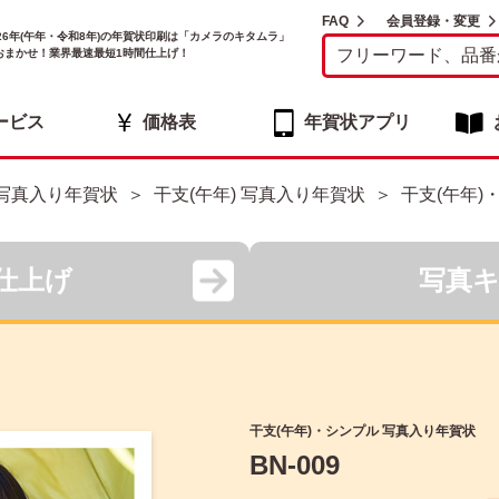
FAQ
会員登録・変更
026年(午年・令和8年)の年賀状印刷は「カメラのキタムラ」
おまかせ！業界最速最短1時間仕上げ！
ービス
価格表
年賀状アプリ
写真入り年賀状
干支(午年) 写真入り年賀状
干支(午年)
仕上げ
写真
干支(午年)・シンプル 写真入り年賀状
BN-009