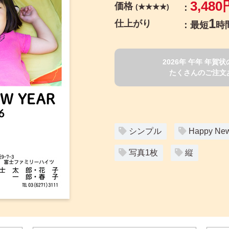
3,480
価格
(★★★★)
1
仕上がり
最短
時
2026年 午年 年
たくさんのご注文
シンプル
Happy New
写真1枚
縦