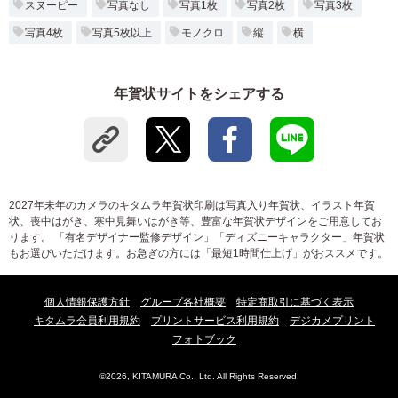
スヌーピー
写真なし
写真1枚
写真2枚
写真3枚
写真4枚
写真5枚以上
モノクロ
縦
横
年賀状サイトをシェアする
2027年未年のカメラのキタムラ年賀状印刷は写真入り年賀状、イラスト年賀
状、喪中はがき、寒中見舞いはがき等、豊富な年賀状デザインをご用意してお
ります。 「有名デザイナー監修デザイン」「ディズニーキャラクター」年賀状
もお選びいただけます。お急ぎの方には「最短1時間仕上げ」がおススメです。
個人情報保護方針
グループ各社概要
特定商取引に基づく表示
キタムラ会員利用規約
プリントサービス利用規約
デジカメプリント
フォトブック
©2026, KITAMURA Co., Ltd. All Rights Reserved.