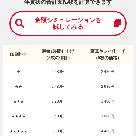
中
年賀状の合計支払額を計算できます
は
が
き
金額シミュレーションを
試してみる
寒
中
見
舞
い
最短1時間仕上げ
写真キレイ仕上げ
印刷料金
は
（5枚の価格）
（5枚の価格）
が
き
★
1,980円
2,480円
干支(午年)・シンプル 写真入り年賀状
★★
2,480円
2,980円
LN-068
4,480円
★★★
2,980円
3,480円
価格
(★★★★★)
/5枚
10
仕上がり
約
日
★★★★
3,480円
3,980円
写真キレイ仕上げとは？
★★★★★
3,980円
4,480円