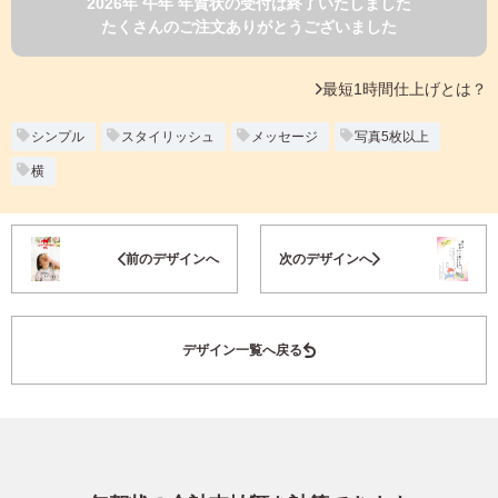
2026年 午年 年賀状の受付は終了いたしました
よくあるご質問
たくさんのご注文ありがとうございました
フ
ジ
カ
キタムラ会員
最短1時間仕上げとは？
ラ
ー
年
シンプル
スタイリッシュ
メッセージ
写真5枚以上
個人情報保護方針
賀
横
状
グループ各社概要
自
分
お気に入り登録
で
特定商取引に基づく表示
前のデザインへ
次のデザインへ
デ
ザ
キタムラ会員利用規約
イ
ン
デザイン一覧へ戻る
す
プリントサービス利用規約
る
年
賀
状
喪