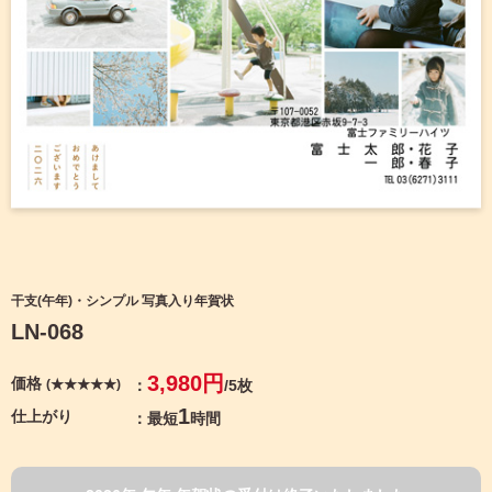
宛名サービス
ザ
イ
ン
フジカラー年賀状
カ
テ
ゴ
自分でデザインする年賀状
リ
一
覧
商品仕様
写
真
カメラのキタムラ年賀状無料アプリ
入
り
キャンペーン情報
年
干支(午年)・シンプル 写真入り年賀状
賀
LN-068
状
年賀状お役立ち情報（コラム）
イ
3,980円
価格
(★★★★★)
/5枚
ラ
マイページ
ス
1
仕上がり
最短
時間
ト
年
店舗検索
賀
状