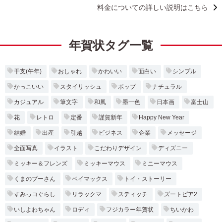
料金についての詳しい説明はこちら
年賀状タグ一覧
干支(午年)
おしゃれ
かわいい
面白い
シンプル
かっこいい
スタイリッシュ
ポップ
ナチュラル
カジュアル
筆文字
和風
墨一色
日本画
富士山
花
レトロ
定番
謹賀新年
Happy New Year
結婚
出産
引越
ビジネス
企業
メッセージ
全面写真
イラスト
こだわりデザイン
ディズニー
ミッキー＆フレンズ
ミッキーマウス
ミニーマウス
くまのプーさん
ベイマックス
トイ・ストーリー
すみっコぐらし
リラックマ
スティッチ
ズートピア2
いしよわちゃん
ロディ
フジカラー年賀状
ちいかわ