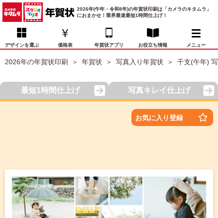
2026年(午年・令和8年)の年賀状印刷は「カメラのキタムラ」
におまかせ！業界最速最短1時間仕上げ！
デザインを選ぶ
価格表
年賀状アプリ
お役立ち情報
メニュー
2026年の年賀状印刷
年賀状
写真入り年賀状
干支(午年) 
お気に入り
年賀状デザイン
喪中はがき
マイページ
最短1時間仕上げ
写真キレイ仕上げ
年
賀
状
価格表
宛名印刷
配送・納期
FAQ
お気に入り登録
デ
ザ
イ
年賀状トップページ
ン
一
写真入り年賀状
覧
年
賀
イラスト年賀状
状
デ