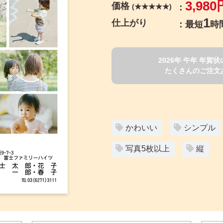
3,980
価格
(★★★★★)
1
仕上がり
最短
時
2026年 午年 年
たくさんのご注文
かわいい
シンプル
写真5枚以上
縦