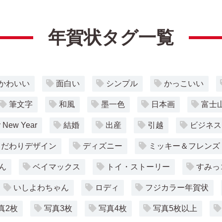
年賀状タグ一覧
かわいい
面白い
シンプル
かっこいい
筆文字
和風
墨一色
日本画
富士
 New Year
結婚
出産
引越
ビジネス
こだわりデザイン
ディズニー
ミッキー＆フレンズ
ん
ベイマックス
トイ・ストーリー
すみっ
いしよわちゃん
ロディ
フジカラー年賀状
真2枚
写真3枚
写真4枚
写真5枚以上