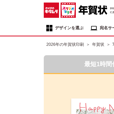
2
に
デザインを選ぶ
宛名サ
年賀状デザイン一覧
2026年の年賀状印刷
年賀状
年賀状デザインカテゴリ一覧
写真入り年賀状
最短1時間
イラスト年賀状
フジカラー年賀状
自分でデザインする年賀状
喪中はがき
寒中見舞いはがき