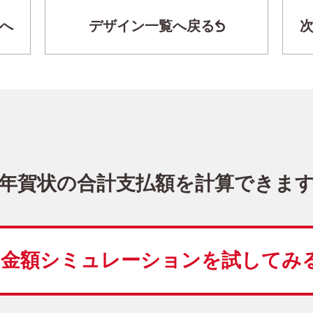
へ
デザイン一覧へ戻る
干支(午年)・シンプル 写真入り年賀状
LN-063
4,480
価格
(★★★★★)
10
仕上がり
約
日
年賀状の合計支払額を計算できま
かわいい
シンプル
写真5枚以上
縦
金額シミュレーションを
試してみ