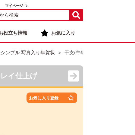
マイページ
お役立ち情報
お気に入り
・シンプル 写真入り年賀状
干支(午年)・シンプル 写真入り年
キレイ仕上げ
お気に入り登録