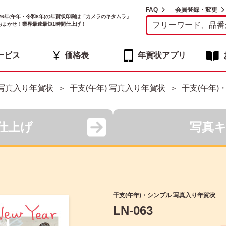
FAQ
会員登録・変更
026年(午年・令和8年)の年賀状印刷は「カメラのキタムラ」
おまかせ！業界最速最短1時間仕上げ！
ービス
価格表
年賀状アプリ
写真入り年賀状
干支(午年) 写真入り年賀状
干支(午年)
仕上げ
写真
干支(午年)・シンプル 写真入り年賀状
LN-063