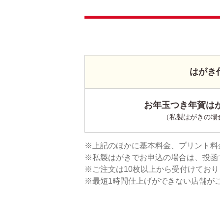
はがき
お年玉つき年賀はが
（私製はがきの場
上記のほかに基本料金、プリント料
私製はがきでお申込の場合は、投函
ご注文は10枚以上から受付けてお
最短1時間仕上げができない店舗が