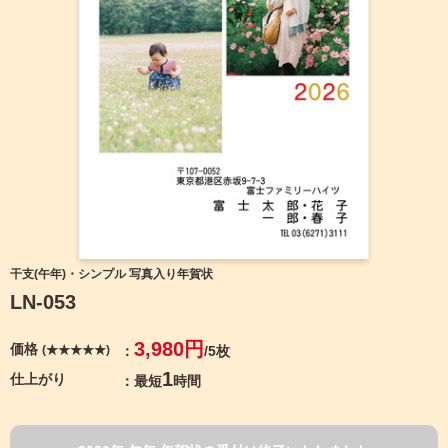
宛名サービス
ザ
イ
ン
フジカラー年賀状
カ
テ
ゴ
自分でデザインする年賀状
リ
一
覧
商品仕様
写
真
カメラのキタムラ年賀状無料アプリ
入
り
キャンペーン情報
年
干支(午年)・シンプル 写真入り年賀状
賀
LN-053
状
年賀状お役立ち情報（コラム）
イ
3,980円
価格
(★★★★★)
/5枚
ラ
マイページ
ス
1
仕上がり
最短
時間
ト
年
店舗検索
賀
状