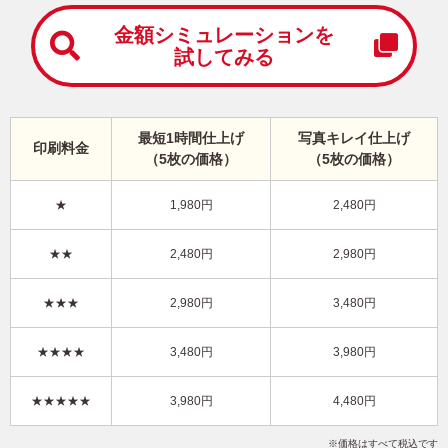
中
は
金額シミュレーションを
が
試してみる
き
寒
中
見
最短1時間仕上げ
写真キレイ仕上げ
舞
印刷料金
（5枚の価格）
（5枚の価格）
い
は
が
★
1,980円
2,480円
き
干支(午年)・シンプル 写真入り年賀状
★★
2,480円
2,980円
LN-053
4,480円
★★★
2,980円
3,480円
価格
(★★★★★)
/5枚
10
仕上がり
約
日
★★★★
3,480円
3,980円
写真キレイ仕上げとは？
★★★★★
3,980円
4,480円
シンプル
Happy New Year
メッセージ
写真2枚
縦
価格はすべて税込です