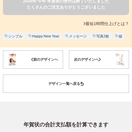
2026年 午年 年賀状の受付は終了いたしました
よくあるご質問
たくさんのご注文ありがとうございました
フ
ジ
カ
キタムラ会員
最短1時間仕上げとは？
ラ
ー
年
シンプル
Happy New Year
メッセージ
写真2枚
縦
個人情報保護方針
賀
状
グループ各社概要
自
お気に入り登録
前のデザインへ
次のデザインへ
分
で
特定商取引に基づく表示
デ
ザ
キタムラ会員利用規約
デザイン一覧へ戻る
イ
ン
す
プリントサービス利用規約
る
年
賀
状
年賀状の合計支払額を計算できます
喪