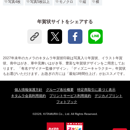
写真4枚
写真5枚以上
モノクロ
縦
横
年賀状サイトをシェアする
2027年未年のカメラのキタムラ年賀状印刷は写真入り年賀状、イラスト年賀
状、喪中はがき、寒中見舞いはがき等、豊富な年賀状デザインをご用意してお
ります。 「有名デザイナー監修デザイン」「ディズニーキャラクター」年賀状
もお選びいただけます。お急ぎの方には「最短1時間仕上げ」がおススメです。
個人情報保護方針
グループ各社概要
特定商取引に基づく表示
キタムラ会員利用規約
プリントサービス利用規約
デジカメプリント
フォトブック
©2026, KITAMURA Co., Ltd. All Rights Reserved.