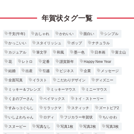
年賀状タグ一覧
干支(午年)
おしゃれ
かわいい
面白い
シンプル
かっこいい
スタイリッシュ
ポップ
ナチュラル
カジュアル
筆文字
和風
墨一色
日本画
富士山
花
レトロ
定番
謹賀新年
Happy New Year
結婚
出産
引越
ビジネス
企業
メッセージ
全面写真
イラスト
こだわりデザイン
ディズニー
ミッキー＆フレンズ
ミッキーマウス
ミニーマウス
くまのプーさん
ベイマックス
トイ・ストーリー
すみっコぐらし
リラックマ
スティッチ
ズートピア2
いしよわちゃん
ロディ
フジカラー年賀状
ちいかわ
スヌーピー
写真なし
写真1枚
写真2枚
写真3枚