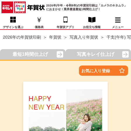
2026年(午年・令和8年)の年賀状印刷は「カメラのキタムラ」
におまかせ！業界最速最短1時間仕上げ！
デザインを選ぶ
価格表
年賀状アプリ
お役立ち情報
メニュー
2026年の年賀状印刷
年賀状
写真入り年賀状
干支(午年) 
お気に入り
年賀状デザイン
喪中はがき
マイページ
最短1時間仕上げ
写真キレイ仕上げ
年
賀
状
価格表
宛名印刷
配送・納期
FAQ
お気に入り登録
デ
ザ
イ
年賀状トップページ
ン
一
写真入り年賀状
覧
年
賀
イラスト年賀状
状
デ