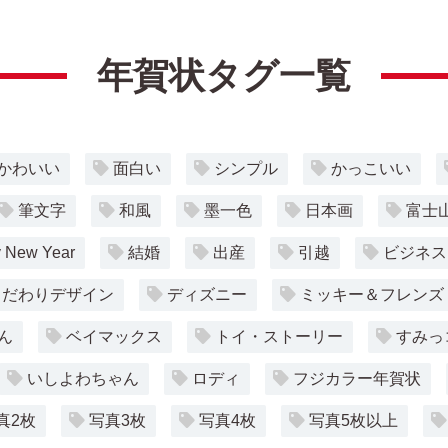
年賀状タグ一覧
かわいい
面白い
シンプル
かっこいい
筆文字
和風
墨一色
日本画
富士
 New Year
結婚
出産
引越
ビジネス
こだわりデザイン
ディズニー
ミッキー＆フレンズ
ん
ベイマックス
トイ・ストーリー
すみっ
いしよわちゃん
ロディ
フジカラー年賀状
真2枚
写真3枚
写真4枚
写真5枚以上