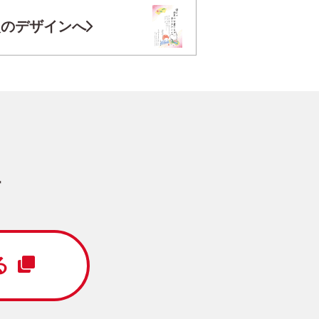
お気に入り登録
次のデザインへ
円
/5枚
写真キレイ仕上げとは？
す
ロ
写真3枚
縦
る