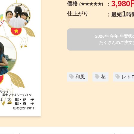
3,980
価格
(★★★★★)
1
仕上がり
最短
時
2026年 午年 年
たくさんのご注文
和風
花
レト