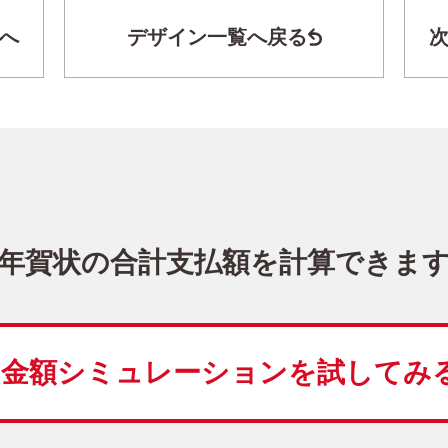
へ
デザイン一覧へ戻る
干支(午年)・写真3枚 写真入り年賀状
LN-036
4,480
価格
(★★★★★)
10
仕上がり
約
日
年賀状の合計支払額を計算できま
和風
花
レト
金額シミュレーションを
試してみ