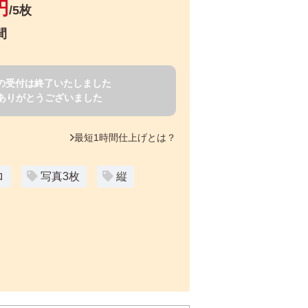
円
/5枚
間
賀状の受付は終了いたしました
ありがとうございました
最短1時間仕上げとは？
ロ
写真3枚
縦