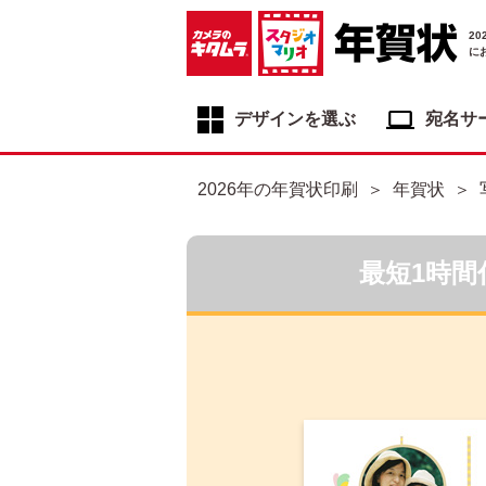
2
に
デザインを選ぶ
宛名サ
年賀状デザイン一覧
2026年の年賀状印刷
年賀状
年賀状デザインカテゴリ一覧
写真入り年賀状
最短1時間
イラスト年賀状
フジカラー年賀状
自分でデザインする年賀状
喪中はがき
寒中見舞いはがき