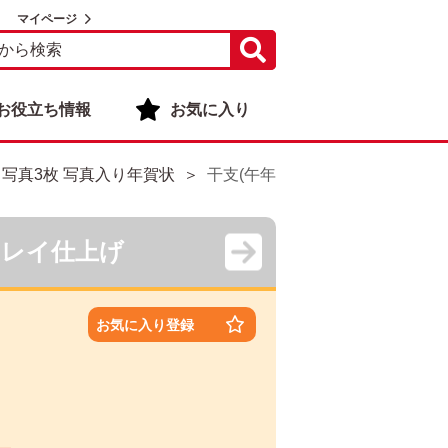
マイページ
お役立ち情報
お気に入り
・写真3枚 写真入り年賀状
干支(午年)・写真3枚 写真入り年賀
キレイ仕上げ
お気に入り登録