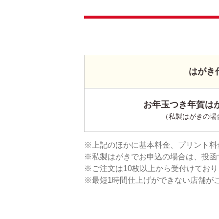
はがき
お年玉つき年賀はが
（私製はがきの場
上記のほかに基本料金、プリント料
私製はがきでお申込の場合は、投函
ご注文は10枚以上から受付けてお
最短1時間仕上げができない店舗が