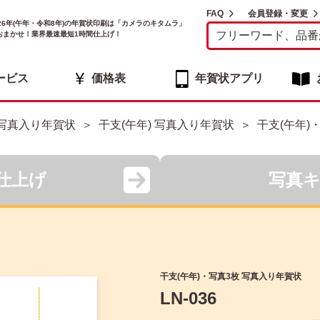
FAQ
会員登録・変更
026年(午年・令和8年)の年賀状印刷は「カメラのキタムラ」
おまかせ！業界最速最短1時間仕上げ！
ービス
価格表
年賀状アプリ
写真入り年賀状
干支(午年) 写真入り年賀状
干支(午年)
仕上げ
写真
干支(午年)・写真3枚 写真入り年賀状
LN-036