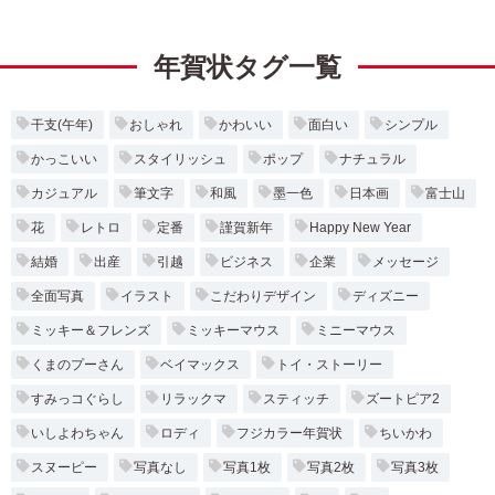
年賀状タグ一覧
干支(午年)
おしゃれ
かわいい
面白い
シンプル
かっこいい
スタイリッシュ
ポップ
ナチュラル
カジュアル
筆文字
和風
墨一色
日本画
富士山
花
レトロ
定番
謹賀新年
Happy New Year
結婚
出産
引越
ビジネス
企業
メッセージ
全面写真
イラスト
こだわりデザイン
ディズニー
ミッキー＆フレンズ
ミッキーマウス
ミニーマウス
くまのプーさん
ベイマックス
トイ・ストーリー
すみっコぐらし
リラックマ
スティッチ
ズートピア2
いしよわちゃん
ロディ
フジカラー年賀状
ちいかわ
スヌーピー
写真なし
写真1枚
写真2枚
写真3枚