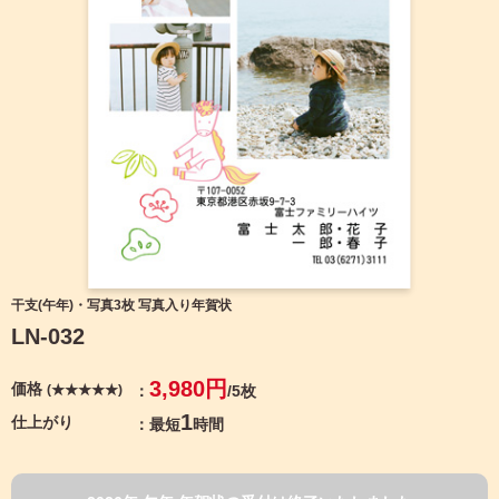
宛名サービス
ザ
イ
ン
フジカラー年賀状
カ
テ
ゴ
自分でデザインする年賀状
リ
一
覧
商品仕様
写
真
カメラのキタムラ年賀状無料アプリ
入
り
キャンペーン情報
年
干支(午年)・写真3枚 写真入り年賀状
賀
LN-032
状
年賀状お役立ち情報（コラム）
イ
3,980円
価格
(★★★★★)
/5枚
ラ
マイページ
ス
1
仕上がり
最短
時間
ト
年
店舗検索
賀
状