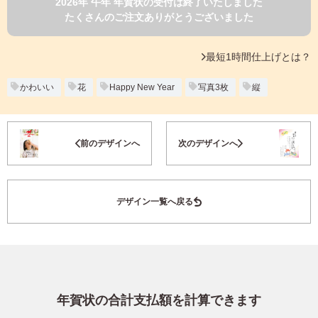
2026年 午年 年賀状の受付は終了いたしました
よくあるご質問
たくさんのご注文ありがとうございました
フ
ジ
カ
キタムラ会員
最短1時間仕上げとは？
ラ
ー
年
かわいい
花
Happy New Year
写真3枚
縦
個人情報保護方針
賀
状
グループ各社概要
自
お気に入り登録
前のデザインへ
次のデザインへ
分
で
特定商取引に基づく表示
デ
ザ
キタムラ会員利用規約
デザイン一覧へ戻る
イ
ン
す
プリントサービス利用規約
る
年
賀
状
年賀状の合計支払額を計算できます
喪