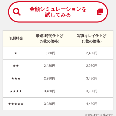
中
は
金額シミュレーションを
が
試してみる
き
寒
中
見
最短1時間仕上げ
写真キレイ仕上げ
舞
印刷料金
（5枚の価格）
（5枚の価格）
い
は
が
★
1,980円
2,480円
き
干支(午年)・写真3枚 写真入り年賀状
★★
2,480円
2,980円
LN-032
4,480円
★★★
2,980円
3,480円
価格
(★★★★★)
/5枚
10
仕上がり
約
日
★★★★
3,480円
3,980円
写真キレイ仕上げとは？
★★★★★
3,980円
4,480円
かわいい
花
Happy New Year
写真3枚
縦
価格はすべて税込です