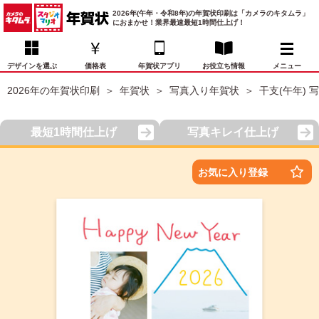
2026年(午年・令和8年)の年賀状印刷は「カメラのキタムラ」
におまかせ！業界最速最短1時間仕上げ！
デザインを選ぶ
価格表
年賀状アプリ
お役立ち情報
メニュー
2026年の年賀状印刷
年賀状
写真入り年賀状
干支(午年) 
お気に入り
年賀状デザイン
喪中はがき
マイページ
最短1時間仕上げ
写真キレイ仕上げ
年
賀
状
価格表
宛名印刷
配送・納期
FAQ
お気に入り登録
デ
ザ
イ
年賀状トップページ
ン
一
写真入り年賀状
覧
年
賀
イラスト年賀状
状
デ