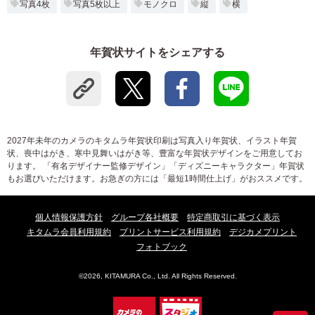
写真4枚
写真5枚以上
モノクロ
縦
横
年賀状サイトをシェアする
2027年未年のカメラのキタムラ年賀状印刷は写真入り年賀状、イラスト年賀
状、喪中はがき、寒中見舞いはがき等、豊富な年賀状デザインをご用意してお
ります。 「有名デザイナー監修デザイン」「ディズニーキャラクター」年賀状
もお選びいただけます。お急ぎの方には「最短1時間仕上げ」がおススメです。
個人情報保護方針
グループ各社概要
特定商取引に基づく表示
キタムラ会員利用規約
プリントサービス利用規約
デジカメプリント
フォトブック
©2026, KITAMURA Co., Ltd. All Rights Reserved.