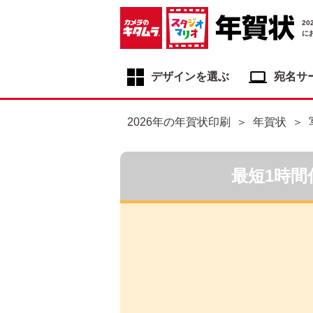
2
に
デザインを選ぶ
宛名サ
年賀状デザイン一覧
2026年の年賀状印刷
年賀状
年賀状デザインカテゴリ一覧
写真入り年賀状
最短1時間
イラスト年賀状
フジカラー年賀状
自分でデザインする年賀状
喪中はがき
寒中見舞いはがき