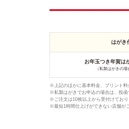
はがき
お年玉つき年賀はが
（私製はがきの場
上記のほかに基本料金、プリント料
私製はがきでお申込の場合は、投函
ご注文は10枚以上から受付けてお
最短1時間仕上げができない店舗が