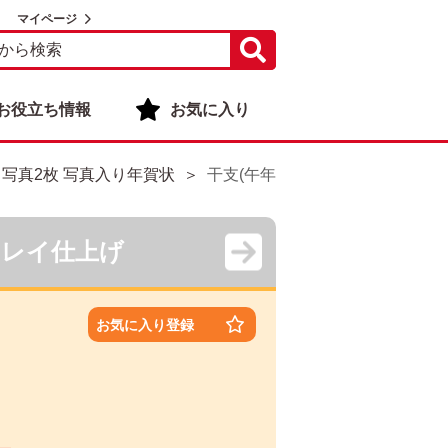
マイページ
お役立ち情報
お気に入り
・写真2枚 写真入り年賀状
干支(午年)・写真2枚 写真入り年賀
キレイ仕上げ
お気に入り登録