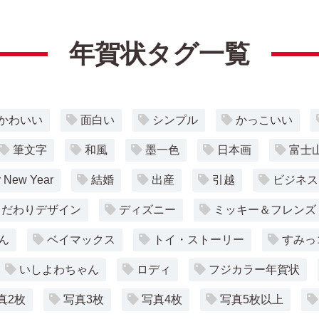
年賀状タグ一覧
かわいい
面白い
シンプル
かっこいい
筆文字
和風
墨一色
日本画
富士
 New Year
結婚
出産
引越
ビジネス
こだわりデザイン
ディズニー
ミッキー＆フレンズ
ん
ベイマックス
トイ・ストーリー
すみっ
いしよわちゃん
ロディ
フジカラー年賀状
真2枚
写真3枚
写真4枚
写真5枚以上