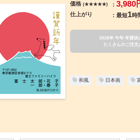
3,980
価格
(★★★★★)
1
仕上がり
最短
時
2026年 午年 年
たくさんのご注文
和風
日本画