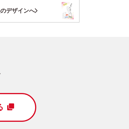
お気に入り登録
次のデザインへ
円
/5枚
写真キレイ仕上げとは？
す
富士山
写真2枚
横
る