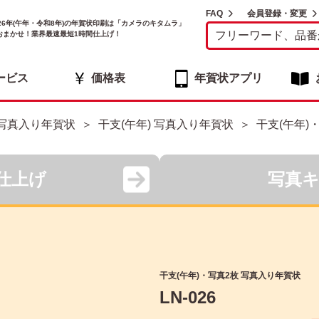
FAQ
会員登録・変更
026年(午年・令和8年)の年賀状印刷は「カメラのキタムラ」
おまかせ！業界最速最短1時間仕上げ！
ービス
価格表
年賀状アプリ
写真入り年賀状
干支(午年) 写真入り年賀状
干支(午年)
仕上げ
写真
干支(午年)・写真2枚 写真入り年賀状
LN-026