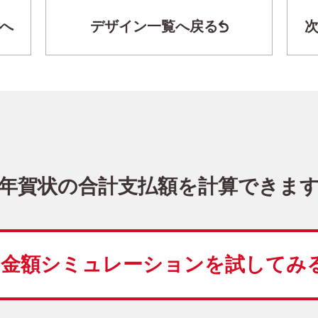
へ
デザイン一覧へ戻る
干支(午年)・写真2枚 写真入り年賀状
LN-026
4,480
価格
(★★★★★)
10
仕上がり
約
日
年賀状の合計支払額を計算できま
和風
日本画
金額シミュレーションを
試してみ