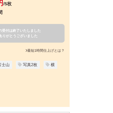
円
/5枚
間
賀状の受付は終了いたしました
ありがとうございました
最短1時間仕上げとは？
富士山
写真2枚
横