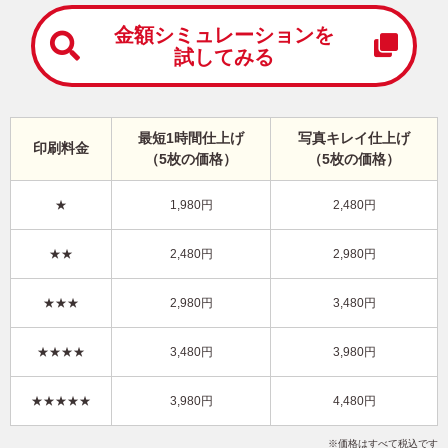
中
は
金額シミュレーションを
が
試してみる
き
寒
中
見
最短1時間仕上げ
写真キレイ仕上げ
舞
印刷料金
（5枚の価格）
（5枚の価格）
い
は
が
★
1,980円
2,480円
き
干支(午年)・写真2枚 写真入り年賀状
★★
2,480円
2,980円
LN-019
4,480円
★★★
2,980円
3,480円
価格
(★★★★★)
/5枚
10
仕上がり
約
日
★★★★
3,480円
3,980円
写真キレイ仕上げとは？
★★★★★
3,980円
4,480円
シンプル
和風
富士山
写真2枚
縦
価格はすべて税込です