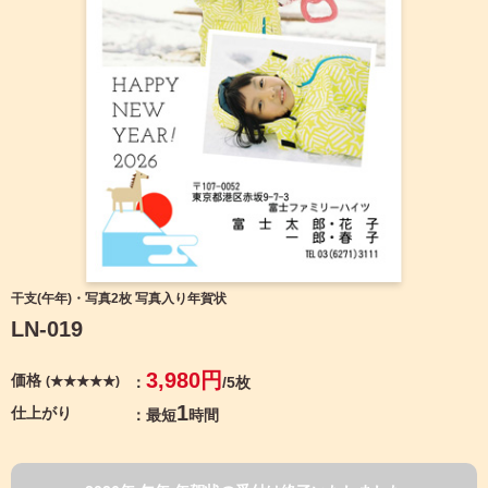
宛名サービス
ザ
イ
ン
フジカラー年賀状
カ
テ
ゴ
自分でデザインする年賀状
リ
一
覧
商品仕様
写
真
カメラのキタムラ年賀状無料アプリ
入
り
キャンペーン情報
年
干支(午年)・写真2枚 写真入り年賀状
賀
LN-019
状
年賀状お役立ち情報（コラム）
イ
3,980円
価格
(★★★★★)
/5枚
ラ
マイページ
ス
1
仕上がり
最短
時間
ト
年
店舗検索
賀
状