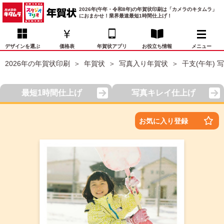
2026年(午年・令和8年)の年賀状印刷は「カメラのキタムラ」
におまかせ！業界最速最短1時間仕上げ！
デザインを選ぶ
価格表
年賀状アプリ
お役立ち情報
メニュー
2026年の年賀状印刷
年賀状
写真入り年賀状
干支(午年) 
お気に入り
年賀状デザイン
喪中はがき
マイページ
最短1時間仕上げ
写真キレイ仕上げ
年
賀
状
価格表
宛名印刷
配送・納期
FAQ
お気に入り登録
デ
ザ
イ
年賀状トップページ
ン
一
写真入り年賀状
覧
年
賀
イラスト年賀状
状
デ