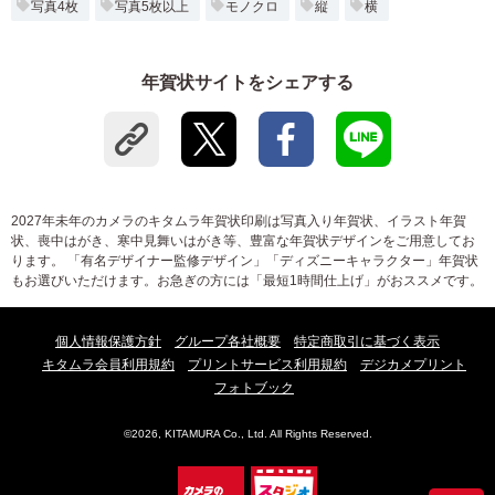
写真4枚
写真5枚以上
モノクロ
縦
横
年賀状サイトをシェアする
2027年未年のカメラのキタムラ年賀状印刷は写真入り年賀状、イラスト年賀
状、喪中はがき、寒中見舞いはがき等、豊富な年賀状デザインをご用意してお
ります。 「有名デザイナー監修デザイン」「ディズニーキャラクター」年賀状
もお選びいただけます。お急ぎの方には「最短1時間仕上げ」がおススメです。
個人情報保護方針
グループ各社概要
特定商取引に基づく表示
キタムラ会員利用規約
プリントサービス利用規約
デジカメプリント
フォトブック
©2026, KITAMURA Co., Ltd. All Rights Reserved.