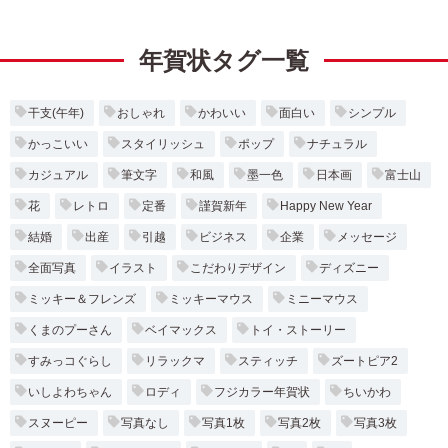
年賀状タグ一覧
干支(午年)
おしゃれ
かわいい
面白い
シンプル
かっこいい
スタイリッシュ
ポップ
ナチュラル
カジュアル
筆文字
和風
墨一色
日本画
富士山
花
レトロ
定番
謹賀新年
Happy New Year
結婚
出産
引越
ビジネス
企業
メッセージ
全面写真
イラスト
こだわりデザイン
ディズニー
ミッキー＆フレンズ
ミッキーマウス
ミニーマウス
くまのプーさん
ベイマックス
トイ・ストーリー
すみっコぐらし
リラックマ
スティッチ
ズートピア2
いしよわちゃん
ロディ
フジカラー年賀状
ちいかわ
スヌーピー
写真なし
写真1枚
写真2枚
写真3枚