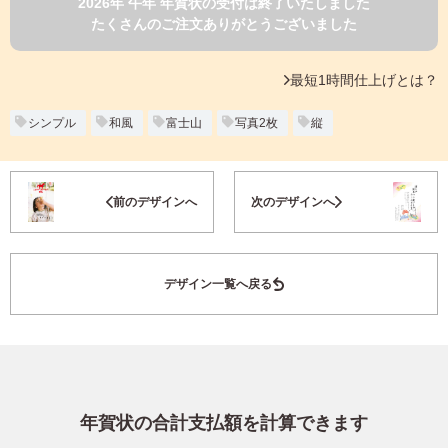
2026年 午年 年賀状の受付は終了いたしました
よくあるご質問
たくさんのご注文ありがとうございました
フ
ジ
カ
キタムラ会員
最短1時間仕上げとは？
ラ
ー
年
シンプル
和風
富士山
写真2枚
縦
個人情報保護方針
賀
状
グループ各社概要
自
お気に入り登録
前のデザインへ
次のデザインへ
分
で
特定商取引に基づく表示
デ
ザ
キタムラ会員利用規約
デザイン一覧へ戻る
イ
ン
す
プリントサービス利用規約
る
年
賀
状
年賀状の合計支払額を計算できます
喪