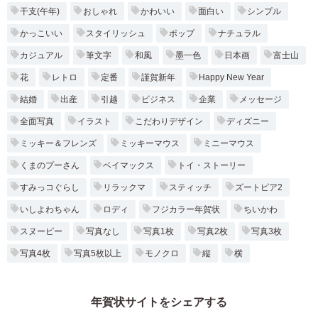
干支(午年)
おしゃれ
かわいい
面白い
シンプル
かっこいい
スタイリッシュ
ポップ
ナチュラル
カジュアル
筆文字
和風
墨一色
日本画
富士山
花
レトロ
定番
謹賀新年
Happy New Year
結婚
出産
引越
ビジネス
企業
メッセージ
全面写真
イラスト
こだわりデザイン
ディズニー
ミッキー＆フレンズ
ミッキーマウス
ミニーマウス
くまのプーさん
ベイマックス
トイ・ストーリー
すみっコぐらし
リラックマ
スティッチ
ズートピア2
いしよわちゃん
ロディ
フジカラー年賀状
ちいかわ
スヌーピー
写真なし
写真1枚
写真2枚
写真3枚
写真4枚
写真5枚以上
モノクロ
縦
横
年賀状サイトをシェアする