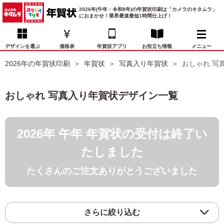
2026年(午年・令和8年)の年賀状印刷は「カメラのキタムラ」
におまかせ！業界最速最短1時間仕上げ！
デザインを選ぶ
価格表
年賀状アプリ
お役立ち情報
メニュー
2026年の年賀状印刷
年賀状
写真入り年賀状
おしゃれ 写真
お気に入り
年賀状デザイン
喪中はがき
マイページ
おしゃれ 写真入り年賀状デザイン一覧
年
賀
状
価格表
宛名印刷
配送・納期
FAQ
デ
2026年 午年 年賀状の受付は終了い
ザ
イ
年賀状トップページ
たしました
ン
一
たくさんのご注文ありがとうございました
写真入り年賀状
覧
年
賀
イラスト年賀状
状
さらに絞り込む
デ