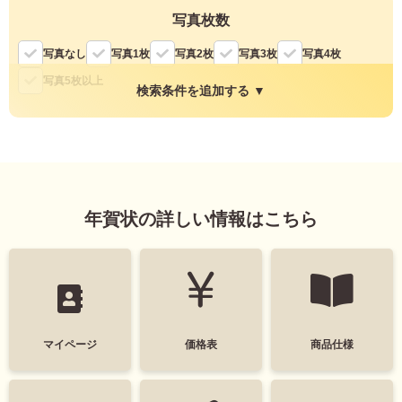
写真枚数
写真なし
写真1枚
写真2枚
写真3枚
写真4枚
写真5枚以上
検索条件を追加する ▼
縦・横
縦
横
年賀状の詳しい情報はこちら
色
モノクロ
マイページ
価格表
商品仕様
タグ
デザインテイスト