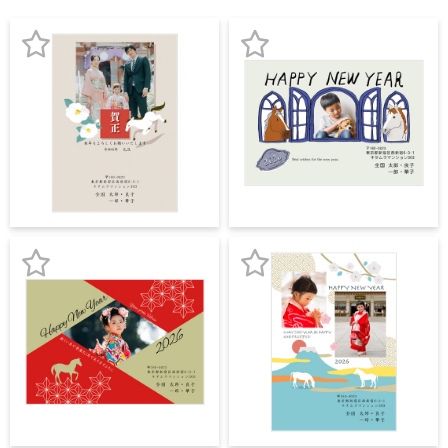
宛名サービス
ザ
イ
ン
フジカラー年賀状
カ
お
お
テ
ゴ
気
気
自分でデザインする年賀状
リ
に
に
一
覧
商品仕様
入
入
写
り
り
真
カメラのキタムラ年賀状無料アプリ
入
登
登
り
録
録
キャンペーン情報
年
賀
お
お
状
年賀状お役立ち情報（コラム）
気
気
イ
ラ
に
に
マイページ
ス
入
入
ト
年
り
り
店舗検索
賀
状