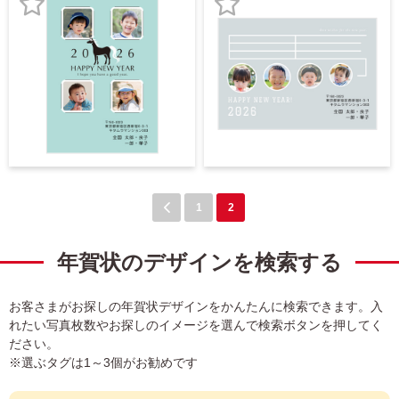
録
録
お
お
気
気
に
に
入
入
り
り
登
登
録
録
1
2
年賀状のデザインを検索する
お客さまがお探しの年賀状デザインをかんたんに検索できます。入
れたい写真枚数やお探しのイメージを選んで検索ボタンを押してく
ださい。
※選ぶタグは1～3個がお勧めです