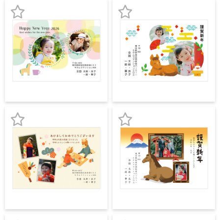
中
は
録
録
が
お
お
き
気
気
寒
中
に
に
見
舞
入
入
い
り
り
は
が
登
登
き
録
録
お
お
気
気
に
に
入
入
り
り
登
登