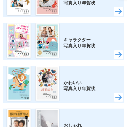
写真入り年賀状
ズートピア2
いしよわちゃん
ロディ
ちいかわ
スヌーピー
キャラクター 
写真入り年賀状
検索
かわいい 
写真入り年賀状
おしゃれ 