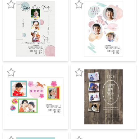
録
録
お
お
気
気
に
に
入
入
り
り
登
登
録
録
お
お
気
気
に
に
入
入
り
り
登
登