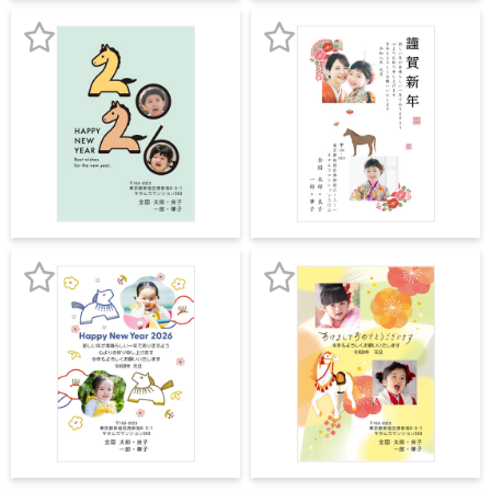
登
登
よくあるご質問
フ
録
録
ジ
お
お
カ
キタムラ会員
ラ
気
気
ー
年
に
に
個人情報保護方針
賀
入
入
状
グループ各社概要
り
り
自
分
登
登
で
特定商取引に基づく表示
デ
録
録
ザ
お
お
キタムラ会員利用規約
イ
ン
気
気
す
プリントサービス利用規約
に
に
る
年
入
入
賀
状
り
り
喪
登
登