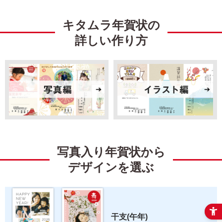
謹賀新年
Happy New Year
キタムラ年賀状の
結婚
出産
詳しい作り方
引越
ビジネス
イラスト
キャラクター
ディズニー
ミッキー＆フレンズ
ミッキーマウス
ミニーマウス
写真入り年賀状から
くまのプーさん
ベイマックス
デザインを選ぶ
トイ・ストーリー
すみっコぐらし
リラックマ
スティッチ
干支(午年) 