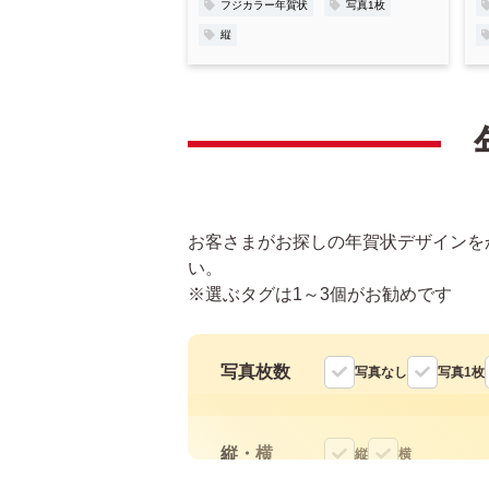
フジカラー年賀状
写真1枚
縦
お客さまがお探しの年賀状デザインを
い。
※選ぶタグは1～3個がお勧めです
写真枚数
写真なし
写真1枚
縦・横
縦
横