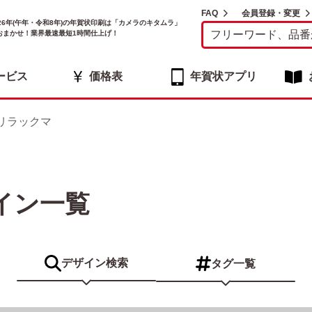
FAQ
会員登録・変更
026年(午年・令和8年)の年賀状印刷は「カメラのキタムラ」
おまかせ！業界最速最短1時間仕上げ！
ービス
価格表
年賀状アプリ
リラックマ
イン一覧
デザイン
検索
タグ一覧