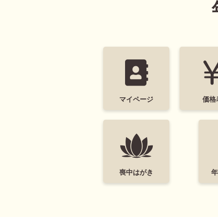
マイページ
価格
喪中はがき