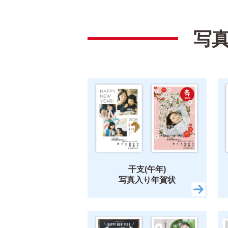
色
モノクロ
写
タグ
デザインテイスト
干支(午年)
おしゃ
筆文字
和風
ビジネス
イラス
キャラクター
ディズニー
ミッ
干支(午年)
写真入り年賀状
すみっコぐらし