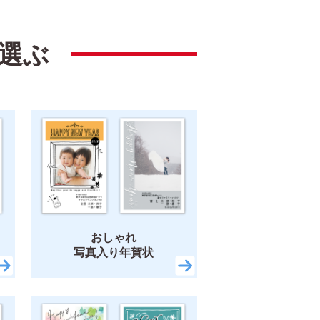
選ぶ
ポップ
ナチュラル
カジュアル
y New Year
結婚
出産
引越
イマックス
トイ・ストーリー
おしゃれ
写真入り年賀状
いかわ
スヌーピー