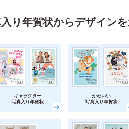
真入り年賀状から
デザインを
れ
かわいい
面白い
シンプル
かっこいい
スタイリッシュ
墨一色
日本画
富士山
花
レトロ
定番
謹賀新年
Happ
ト
キー＆フレンズ
ミッキーマウス
ミニーマウス
くまのプーさん
ベ
キャラクター
かわいい
写真入り年賀状
写真入り年賀状
リラックマ
スティッチ
ズートピア2
いしよわちゃん
ロディ
ち
検索