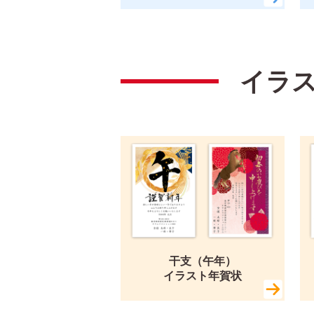
イラ
干支（午年）
イラスト年賀状