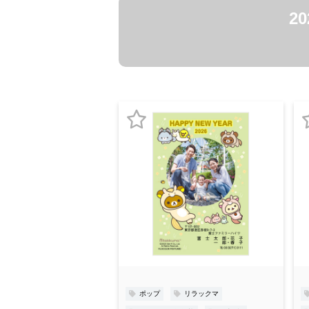
2
お
気
に
入
り
登
録
ポップ
リラックマ