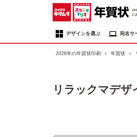
2
に
デザインを選ぶ
宛名サ
年賀状デザイン一覧
2026年の年賀状印刷
年賀状
年賀状デザインカテゴリ一覧
写真入り年賀状
イラスト年賀状
リラックマデザ
フジカラー年賀状
自分でデザインする年賀状
喪中はがき
寒中見舞いはがき