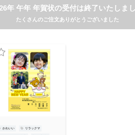
026年 午年 年賀状の受付は終了いたしま
たくさんのご注文ありがとうございました
お
気
に
入
り
登
録
かわいい
リラックマ