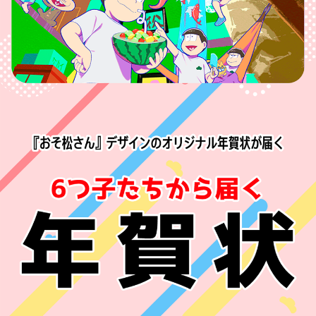
宛名サービス
ザ
イ
ン
フジカラー年賀状
カ
テ
ゴ
自分でデザインする年賀状
リ
一
覧
商品仕様
写
真
カメラのキタムラ年賀状無料アプリ
入
り
キャンペーン情報
年
賀
状
年賀状お役立ち情報（コラム）
イ
ラ
マイページ
ス
ト
年
店舗検索
賀
状