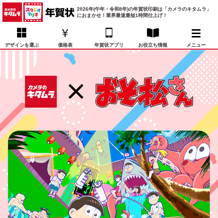
2026年(午年・令和8年)の年賀状印刷は「カメラのキタムラ」
におまかせ！業界最速最短1時間仕上げ！
デザインを選ぶ
価格表
年賀状アプリ
お役立ち情報
メニュー
お気に入り
年賀状デザイン
喪中はがき
マイページ
年
賀
状
価格表
宛名印刷
配送・納期
FAQ
デ
ザ
イ
年賀状トップページ
ン
一
写真入り年賀状
覧
年
賀
イラスト年賀状
状
デ