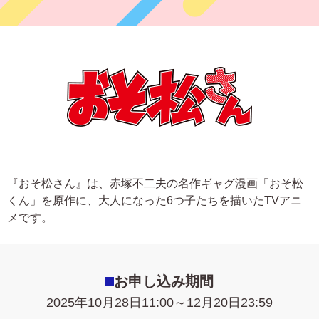
よくあるご質問
フ
ジ
カ
キタムラ会員
ラ
ー
年
個人情報保護方針
賀
状
グループ各社概要
自
分
で
特定商取引に基づく表示
デ
『おそ松さん』は、赤塚不二夫の名作ギャグ漫画「おそ松
ザ
くん」を原作に、大人になった6つ子たちを描いたTVアニ
キタムラ会員利用規約
イ
メです。
ン
す
プリントサービス利用規約
る
年
賀
お申し込み期間
状
2025年10月28日11:00～12月20日23:59
喪