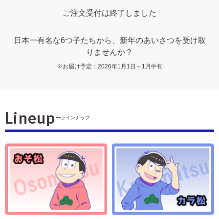
中
は
ご注文受付は終了しました
が
き
日本一有名な6つ子たちから、新年のあいさつを受け取
寒
りませんか？
中
見
※お届け予定：2026年1月1日～1月中旬
舞
い
は
が
き
Lineup
ラインナップ