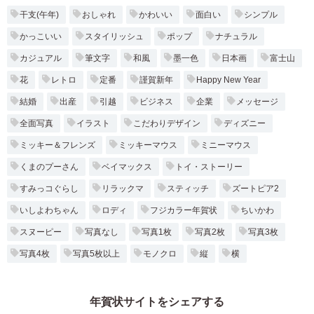
干支(午年)
おしゃれ
かわいい
面白い
シンプル
かっこいい
スタイリッシュ
ポップ
ナチュラル
カジュアル
筆文字
和風
墨一色
日本画
富士山
花
レトロ
定番
謹賀新年
Happy New Year
結婚
出産
引越
ビジネス
企業
メッセージ
全面写真
イラスト
こだわりデザイン
ディズニー
ミッキー＆フレンズ
ミッキーマウス
ミニーマウス
くまのプーさん
ベイマックス
トイ・ストーリー
すみっコぐらし
リラックマ
スティッチ
ズートピア2
いしよわちゃん
ロディ
フジカラー年賀状
ちいかわ
スヌーピー
写真なし
写真1枚
写真2枚
写真3枚
写真4枚
写真5枚以上
モノクロ
縦
横
年賀状サイトをシェアする