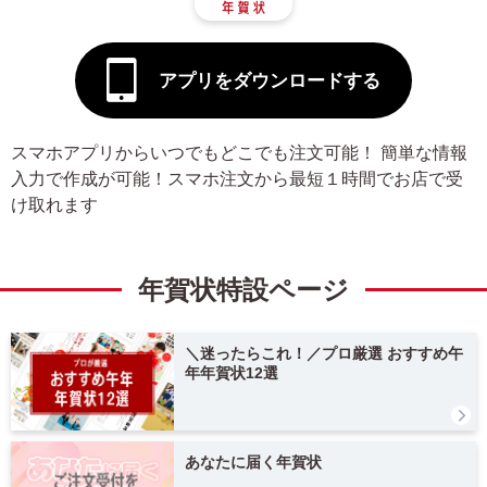
タグ
アプリをダウンロードする
デザインテイスト
スマホアプリからいつでもどこでも注文可能！ 簡単な情報
干支(午年)
おしゃれ
入力で作成が可能！スマホ注文から最短１時間でお店で受
け取れます
かわいい
面白い
シンプル
かっこいい
年賀状特設ページ
スタイリッシュ
ポップ
＼迷ったらこれ！／プロ厳選 おすすめ午
ナチュラル
カジュアル
年年賀状12選
筆文字
和風
あなたに届く年賀状
墨一色
日本画