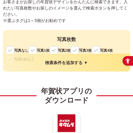
お客さまがお探しの年賀状デザインをかんたんに検索できます。入
れたい写真枚数やお探しのイメージを選んで検索ボタンを押してく
ださい。
※選ぶタグは1～3個がお勧めです
写真枚数
写真なし
写真1枚
写真2枚
写真3枚
写真4枚
写真5枚以上
検索条件を追加する ▼
縦・横
年賀状アプリの
縦
横
ダウンロード
色
モノクロ