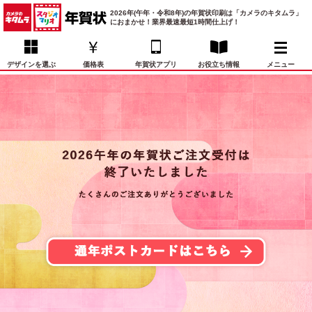
2026年(午年・令和8年)の年賀状印刷は「カメラのキタムラ」
におまかせ！業界最速最短1時間仕上げ！
デザインを選ぶ
価格表
年賀状アプリ
お役立ち情報
メニュー
お気に入り
年賀状デザイン
喪中はがき
マイページ
年
賀
状
価格表
宛名印刷
配送・納期
FAQ
デ
ザ
イ
年賀状トップページ
ン
一
写真入り年賀状
覧
年
賀
イラスト年賀状
状
デ