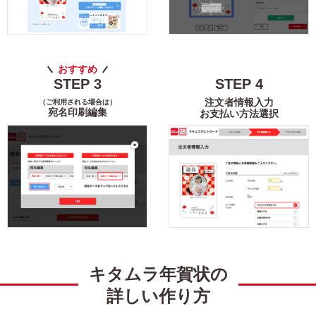
トイ・ストーリー
すみっコぐらし
リラックマ
スティッチ
おすすめ
STEP
3
STEP
4
ズートピア2
いしよわちゃん
注文者情報入力
（ご利用される場合は）
宛名印刷編集
お支払い方法選択
ロディ
ちいかわ
スヌーピー
検索
キタムラ年賀状の
詳しい作り方