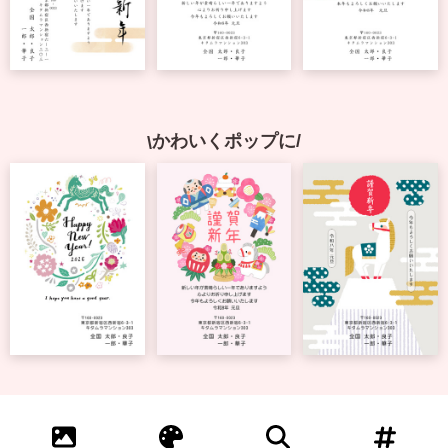
中
は
が
き
寒
中
見
かわいくポップに
舞
い
は
が
き