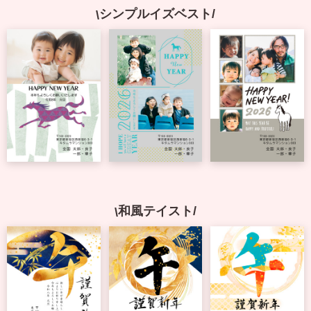
シンプルイズベスト
よくあるご質問
フ
ジ
カ
キタムラ会員
ラ
ー
年
個人情報保護方針
賀
状
グループ各社概要
自
分
で
特定商取引に基づく表示
デ
ザ
キタムラ会員利用規約
イ
和風テイスト
ン
す
プリントサービス利用規約
る
年
賀
状
喪