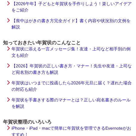
【2026午年】子どもと年賀状を手作りしよう！楽しいアイデア
をご紹介
【喪中はがきの書き方完全ガイド】書く内容や状況別の文例を
解説
知っておきたい年賀状のこんなこと
年賀状に添える一言メッセージ集！友達・上司など相手別の例
文も紹介
【2026】年賀状の正しい書き方・マナー！先生や友達・上司な
ど宛名別の書き方も解説
年賀状はいつまでに投函したら2026年元旦に届く？遅れた場合
の対応も紹介
年賀状を手書きする際のマナーとは？正しい宛名書きのルール
を解説
年賀状整理のいろいろ
iPhone・iPad・macで簡単に年賀状を管理できるEvernoteがお
すすめ！