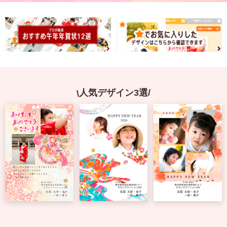
宛名サービス
ザ
イ
ン
フジカラー年賀状
カ
テ
ゴ
自分でデザインする年賀状
リ
一
覧
商品仕様
人気デザイン3選
写
真
カメラのキタムラ年賀状無料アプリ
入
り
キャンペーン情報
年
賀
状
年賀状お役立ち情報（コラム）
イ
ラ
マイページ
ス
ト
年
店舗検索
賀
状