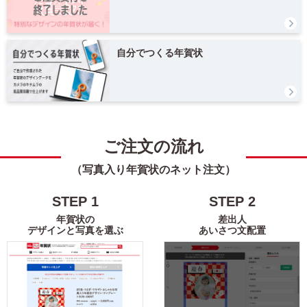
富士山
花
レトロ
定番
自分でつくる年賀状
謹賀新年
Happy New Year
結婚
出産
引越
ビジネス
ご注文の流れ
（写真入り年賀状のネット注文）
イラスト
STEP
1
STEP
2
キャラクター
年賀状の
差出人
デザインと写真を選ぶ
あいさつ文配置
ディズニー
ミッキー＆フレンズ
ミッキーマウス
ミニーマウス
くまのプーさん
ベイマックス