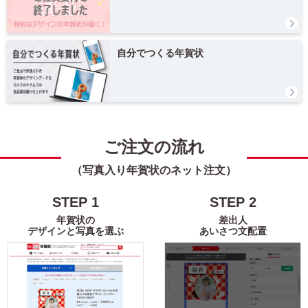
富士山
花
レトロ
定番
自分でつくる年賀状
謹賀新年
Happy New Year
結婚
出産
引越
ビジネス
ご注文の流れ
（写真入り年賀状のネット注文）
イラスト
STEP
1
STEP
2
キャラクター
年賀状の
差出人
デザインと写真を選ぶ
あいさつ文配置
ディズニー
ミッキー＆フレンズ
ミッキーマウス
ミニーマウス
くまのプーさん
ベイマックス