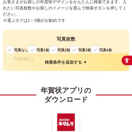
お客さまがお探しの年賀状デザインをかんたんに検索できます。入
れたい写真枚数やお探しのイメージを選んで検索ボタンを押してく
ださい。
※選ぶタグは1～3個がお勧めです
写真枚数
写真なし
写真1枚
写真2枚
写真3枚
写真4枚
写真5枚以上
検索条件を追加する ▼
縦・横
年賀状アプリの
縦
横
ダウンロード
色
モノクロ