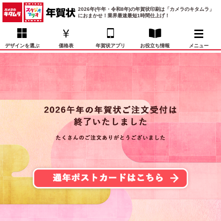
2026年(午年・令和8年)の年賀状印刷は「カメラのキタムラ」
におまかせ！業界最速最短1時間仕上げ！
デザインを選ぶ
価格表
年賀状アプリ
お役立ち情報
メニュー
お気に入り
年賀状デザイン
喪中はがき
マイページ
年
賀
状
価格表
宛名印刷
配送・納期
FAQ
デ
ザ
イ
年賀状トップページ
ン
一
写真入り年賀状
覧
年
賀
イラスト年賀状
状
デ